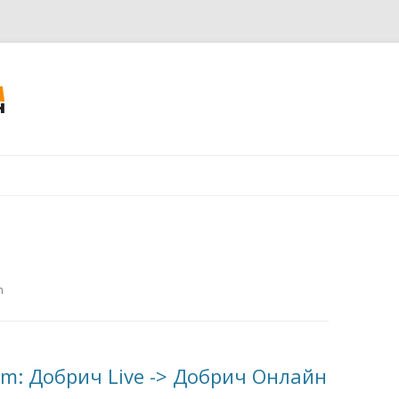
Към съдържанието
m
om: Добрич Live -> Добрич Онлайн