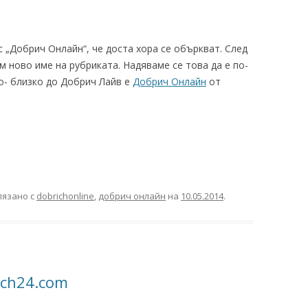
с „Добрич Онлайн“, че доста хора се объркват. След
 ново име на рубриката. Надяваме се това да е по-
о- близко до Добрич Лайв е
Добрич Онлайн
от
лязано с
dobrichonline
,
добрич онлайн
на
10.05.2014
.
ich24.com