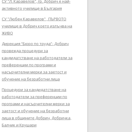
СУ "Л. Каравелов", гр. Добрич е най-
активното училище в България
СУ "Любен Каравелов" , ПЪРВОТО
училище в Добрич което излъчва на
ЖИВО
Дирекция “Бюро по труда”- Добрич
провежда процедури за
кандидатстване на работодатели за
преференции по програми и
насърчителни мерки за заетост и
обучение на безработни лица
Процедури за кандидатстване на
работодатели за преференции по
програми и насърчителни мерки за
заетост и обучение на безработни
лица в общините Добрич, Добричка,
Балчик и Крушари