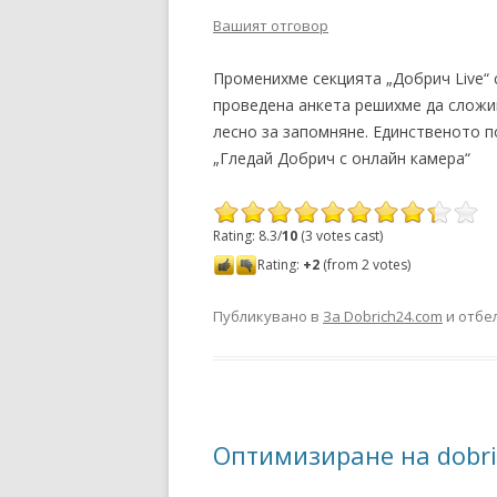
Вашият отговор
Променихме секцията „Добрич Live“ 
проведена анкета решихме да сложим
лесно за запомняне. Единственото п
„Гледай Добрич с онлайн камера“
Rating: 8.3/
10
(3 votes cast)
Rating:
+2
(from 2 votes)
Публикувано в
За Dobrich24.com
и отбе
Оптимизиране на dobr