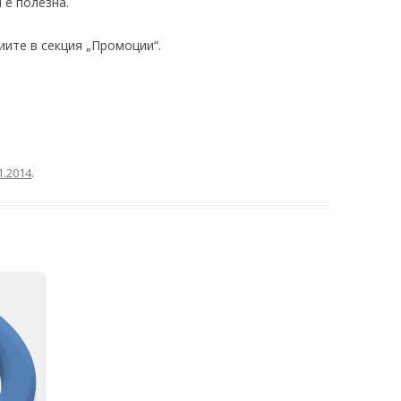
 е полезна.
ите в секция „Промоции“.
1.2014
.