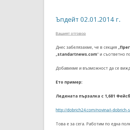
Ъпдейт 02.01.2014 г.
Вашият отговор
Днес забелязахме, че в секция „
Прег
„
standartnews.com
“ и съответно 
Добавихме и възможност да се вижд
Ето пример:
Ледената пързалка с 1,681 Фейс
http://dobrich24.com/novina/i-dobrich-
Това е за сега. Работим по една пол