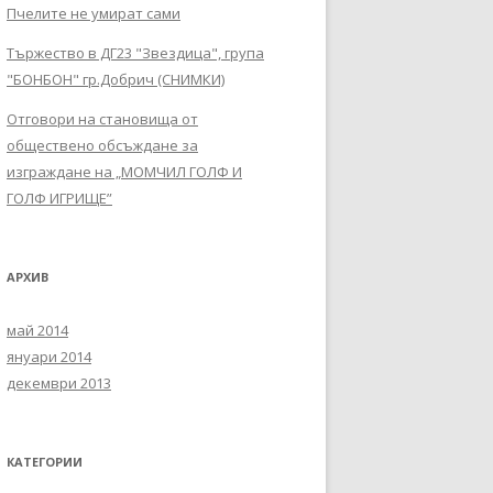
Пчелите не умират сами
Тържество в ДГ23 "Звездица", група
"БОНБОН" гр.Добрич (СНИМКИ)
Отговори на становища от
обществено обсъждане за
изграждане на „МОМЧИЛ ГОЛФ И
ГОЛФ ИГРИЩЕ”
АРХИВ
май 2014
януари 2014
декември 2013
КАТЕГОРИИ