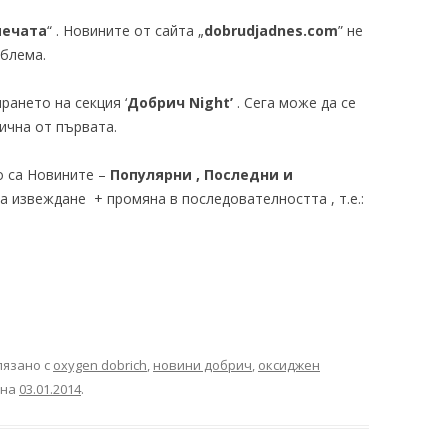
печата
“ . Новините от сайта „
dobrudjadnes.com
” не
облема.
рането на секция ‘
Добрич Night’
. Сега може да се
ична от първата.
о са Новините –
Популярни , Последни и
 извеждане + промяна в последователността , т.е.:
лязано с
oxygen dobrich
,
новини добрич
,
оксиджен
на
03.01.2014
.