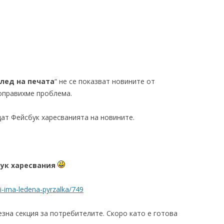
лед на печата
“ не се показват новините от
поправихме проблема.
ат Фейсбук харесванията на новините.
бук харесвания
si-ima-ledena-pyrzalka/749
езна секция за потребителите. Скоро като е готова