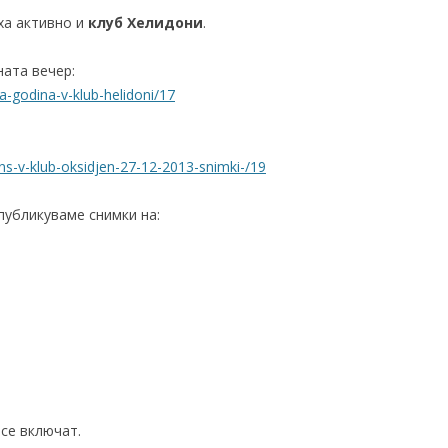
иха активно и
клуб Хелидони
.
ата вечер:
a-godina-v-klub-helidoni/17
ns-v-klub-oksidjen-27-12-2013-snimki-/19
публикуваме снимки на:
 се включат.