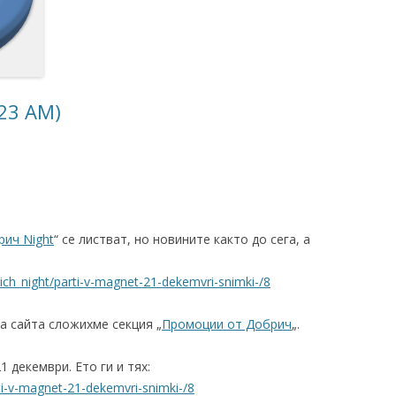
.23 AM)
рич Night
“ се листват, но новините както до сега, а
ich_night/parti-v-magnet-21-dekemvri-snimki-/8
 сайта сложихме секция „
Промоции от Добрич
„.
 декември. Ето ги и тях:
ti-v-magnet-21-dekemvri-snimki-/8