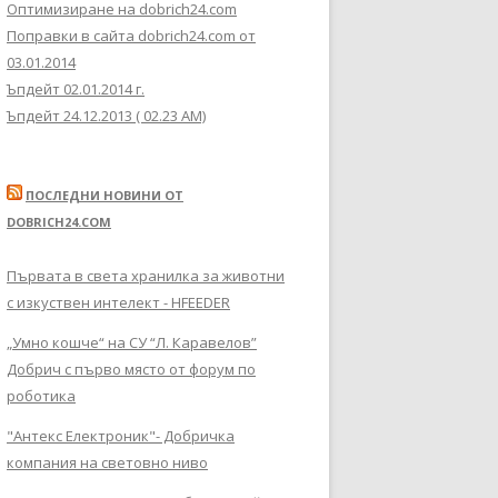
Оптимизиране на dobrich24.com
Поправки в сайта dobrich24.com от
03.01.2014
Ъпдейт 02.01.2014 г.
Ъпдейт 24.12.2013 ( 02.23 AM)
ПОСЛЕДНИ НОВИНИ ОТ
DOBRICH24.COM
Първата в света хранилка за животни
с изкуствен интелект - HFEEDER
„Умно кошче“ на СУ “Л. Каравелов”
Добрич с първо място от форум по
роботика
"Антекс Електроник"- Добричка
компания на световно ниво