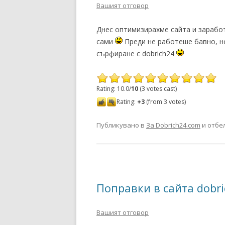
Вашият отговор
Днес оптимизирахме сайта и заработ
сами
Преди не работеше бавно, но
сърфиране с dobrich24
Rating: 10.0/
10
(3 votes cast)
Rating:
+3
(from 3 votes)
Публикувано в
За Dobrich24.com
и отбе
Поправки в сайта dobri
Вашият отговор