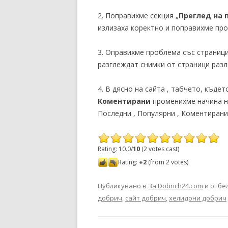
2. Поправихме секция „
Преглед на 
излизаха коректно и поправихме пр
3. Оправихме проблема със страници
разглеждат снимки от страници разл
4. В дясно на сайта , табчето, къдет
Коментирани
променихме начина на
Последни , Популярни , Коментирани
Rating: 10.0/
10
(2 votes cast)
Rating:
+2
(from 2 votes)
Публикувано в
За Dobrich24.com
и отбе
добрич
,
сайт добрич
,
хелидони добрич