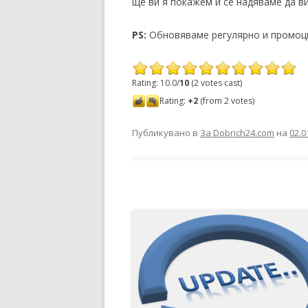
ще ви я покажем и се надяваме да ви
PS:
Обновяваме регулярно и промоци
Rating: 10.0/
10
(2 votes cast)
Rating:
+2
(from 2 votes)
Публикувано в
За Dobrich24.com
на
02.0