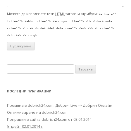
Можете да използвате тези
HTML
тагове и атрибути:
<a href=""
title=""> <abbr title=""> <acronym title=""> <b> <blockquote
cite=""> <cite> <code> <del datetime=""> <em> <i> <q cite="">
<strike> <strong>
Търсене за:
ПОСЛЕДНИ ПУБЛИКАЦИИ
Промяна в dobrich24.com: Добрич Live -> Добрич Онлайн
Оптимизиране на dobrich24.com
Поправки в сайта dobrich24.com от 03.01.2014
Ъпдейт 02.01.2014 г.