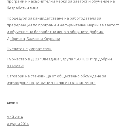
програми и насърчителни мерки за заетост и обучение на
безработни лица
Процедури за кандидатстване на работодатели за
преференции по програми и насърчителни мерки за заетост
и обучение на безработни лица в общините Добрич,
Добричка, Балчик и Крушари
Пчелите не умират сами
Тържество в ДГ23 "Звездица", група "БОНБОН" гр.Добрич
(СНИМКИ)
Отговори на становища от обществено обсъждане за
изграждане на „МОМЧИЛ ГОЛФ И ГОЛФ ИГРИЩЕ”
АРХИВ
май 2014
януари 2014