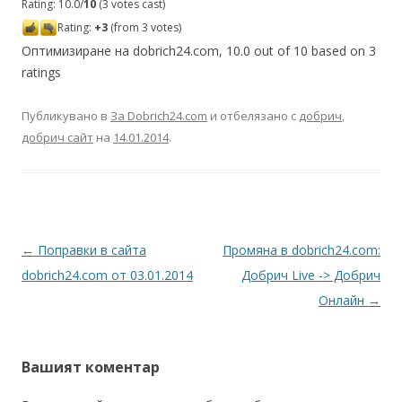
Rating: 10.0/
10
(3 votes cast)
Rating:
+3
(from 3 votes)
Оптимизиране на dobrich24.com
,
10.0
out of
10
based on
3
ratings
Публикувано в
За Dobrich24.com
и отбелязано с
добрич
,
добрич сайт
на
14.01.2014
.
Навигация в публикациите
←
Поправки в сайта
Промяна в dobrich24.com:
dobrich24.com от 03.01.2014
Добрич Live -> Добрич
Онлайн
→
Вашият коментар