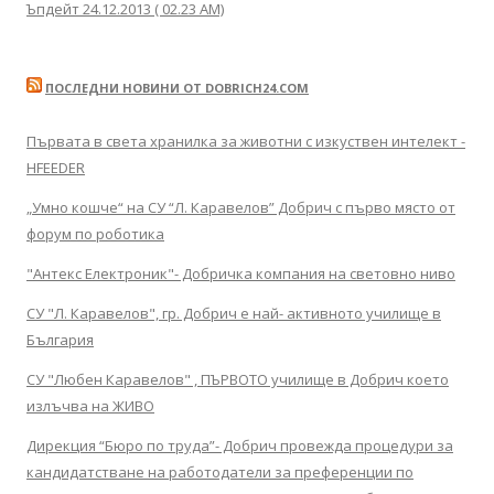
Ъпдейт 24.12.2013 ( 02.23 AM)
ПОСЛЕДНИ НОВИНИ ОТ DOBRICH24.COM
Първата в света хранилка за животни с изкуствен интелект -
HFEEDER
„Умно кошче“ на СУ “Л. Каравелов” Добрич с първо място от
форум по роботика
"Антекс Електроник"- Добричка компания на световно ниво
СУ "Л. Каравелов", гр. Добрич е най- активното училище в
България
СУ "Любен Каравелов" , ПЪРВОТО училище в Добрич което
излъчва на ЖИВО
Дирекция “Бюро по труда”- Добрич провежда процедури за
кандидатстване на работодатели за преференции по