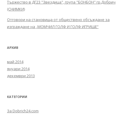
Тържество в ДГ23 "Звездица", група "БОНБОН" гр.Добрич
(СНИМКИ)
Отговори на становища от обществено обсъждане за
изграждане на „МОМЧИЛ ГОЛФ И ГОЛФ ИГРИЩЕ”
АРХИВ
май 2014
януари 2014
декември 2013
КАТЕГОРИИ
За Dobrich24.com