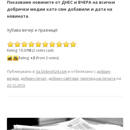
Показваме новините от ДНЕС и ВЧЕРА на всички
добрички медии като сме добавили и дата на
новината.
Хубава вечер и празници!
Rating: 10.0/
10
(2 votes cast)
Rating:
+2
(from 2 votes)
Публикувано в
За Dobrich24.com
и отбелязано с
добрич
медии
,
добрич печат
,
добрич сайтове
,
преглед на печата
на
23.12.2013
.