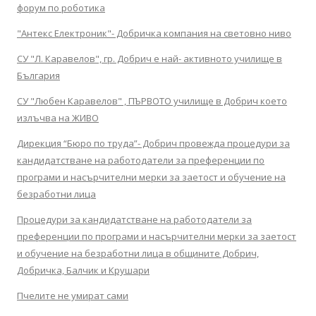
форум по роботика
"Антекс Електроник"- Добричка компания на световно ниво
СУ "Л. Каравелов", гр. Добрич е най- активното училище в
България
СУ "Любен Каравелов" , ПЪРВОТО училище в Добрич което
излъчва на ЖИВО
Дирекция “Бюро по труда”- Добрич провежда процедури за
кандидатстване на работодатели за преференции по
програми и насърчителни мерки за заетост и обучение на
безработни лица
Процедури за кандидатстване на работодатели за
преференции по програми и насърчителни мерки за заетост
и обучение на безработни лица в общините Добрич,
Добричка, Балчик и Крушари
Пчелите не умират сами