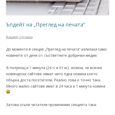
Ъпдейт на „Преглед на печата“
Вашият отговор
До момента в секция „Преглед на печата“ излизаха само
новините от деня от съответните добрички медии.
В полунощ и 1 минута (24 ч. и 01 м.) излиза, че всички
новинарски сайтове нямат нито една новина което
обърка доста посетители. Реално това е точно така.
Много малко сайтове имат в 24 часа и 1 минута новина
Затова скъпи читатели променихме секцията така: