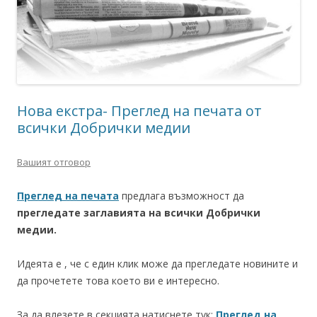
Нова екстра- Преглед на печата от
всички Добрички медии
Вашият отговор
Преглед на печата
предлага възможност да
прегледате заглавията на всички Добрички
медии.
Идеята е , че с един клик може да прегледате новините и
да прочетете това което ви е интересно.
За да влезете в секцията натиснете тук:
Преглед на