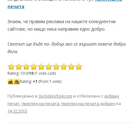
печата
Знаем, че правим реклама на нашите конкурентни
сайтове, но нищо нека направим едно добро.
Светът ще бъде по- добър ако се вършат повече добри
дела.
Rating: 10.0/
10
(1 vote cast)
Rating:
+1
(from 1 vote)
Публикувано в
За Dobrich24.com
и отбелязано с
добрич
печат
,
преглед на печата
,
преглед на печата добрич
на
14.12.2013
.