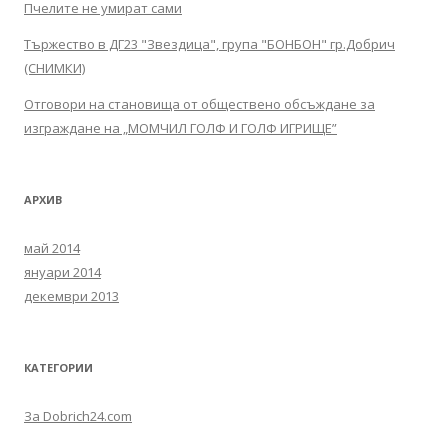
Пчелите не умират сами
Тържество в ДГ23 "Звездица", група "БОНБОН" гр.Добрич
(СНИМКИ)
Отговори на становища от обществено обсъждане за
изграждане на „МОМЧИЛ ГОЛФ И ГОЛФ ИГРИЩЕ”
АРХИВ
май 2014
януари 2014
декември 2013
КАТЕГОРИИ
За Dobrich24.com