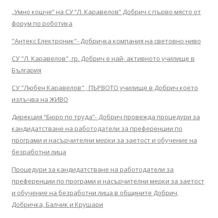
„Умно кошче“ на СУ “Л. Каравелов” Добрич с първо място от
форум по роботика
"Антекс Електроник"- Добричка компания на световно ниво
СУ "Л. Каравелов", гр. Добрич е най- активното училище в
България
СУ "Любен Каравелов" , ПЪРВОТО училище в Добрич което
излъчва на ЖИВО
Дирекция “Бюро по труда”- Добрич провежда процедури за
кандидатстване на работодатели за преференции по
програми и насърчителни мерки за заетост и обучение на
безработни лица
Процедури за кандидатстване на работодатели за
преференции по програми и насърчителни мерки за заетост
и обучение на безработни лица в общините Добрич,
Добричка, Балчик и Крушари