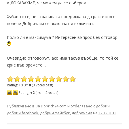
и ДОКАЗАХМЕ, че можем да се съберем.
Хубавото е, че страницата продължава да расте и все
повече Добричлии се включват и включват.
Колко ли е максимума ? Интересен въпрос без отговор
Очевидно отговорът, ако има такъв въобще, то той се
крие във времето…
Rating: 10.0/
10
(3 votes cast)
Rating:
+2
(from 2 votes)
Публикувано в
За Dobrich24.com
и отбелязано с
добрич
,
добрич facebook
,
добрич фейсбук
,
добричлии
на
12.12.2013
.