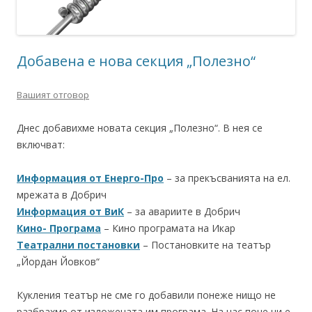
Добавена е нова секция „Полезно“
Вашият отговор
Днес добавихме новата секция „Полезно“. В нея се
включват:
Информация от Енерго-Про
– за прекъсванията на ел.
мрежата в Добрич
Информация от ВиК
– за авариите в Добрич
Кино- Програма
– Кино програмата на Икар
Театрални постановки
– Постановките на театър
„Йордан Йовков“
Кукления театър не сме го добавили понеже нищо не
разбрахме от изложената им програма. На нас поне ни е