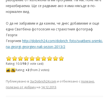
неразбираема. Ще се радваме ако я има някъде в по-
нормален вид.
О да не забравим и да кажем, че днес добавихме и още
една Сватбена фотосесия на страхотния фотограф
Георги
Георгиев
http://dobrich24.com/dobrich_foto/svatbeni-snimki-
na-georgi-georgiev-nali-sezon-2013/2
Rating: 10.0/
10
(1 vote cast)
Rating:
+2
(from 2 votes)
Публикувано в
За Dobrich24.com
и отбелязано с
полезно
,
полезно от добрич
на
14.12.2013
.