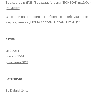
Тържество в ДГ23 "Звездица", група "БОНБОН" гр.Добрич
(СНИМКИ)
Отговори на становища от обществено обсъждане за
изграждане на „МОМЧИЛ ГОЛФ И ГОЛФ ИГРИЩЕ”
АРХИВ
май 2014
януари 2014
декември 2013
КАТЕГОРИИ
За Dobrich24.com