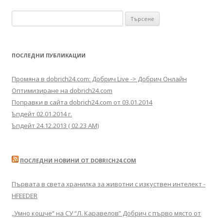
Търсене за:
ПОСЛЕДНИ ПУБЛИКАЦИИ
Промяна в dobrich24.com: Добрич Live -> Добрич Онлайн
Оптимизиране на dobrich24.com
Поправки в сайта dobrich24.com от 03.01.2014
Ъпдейт 02.01.2014 г.
Ъпдейт 24.12.2013 ( 02.23 AM)
ПОСЛЕДНИ НОВИНИ ОТ DOBRICH24.COM
Първата в света хранилка за животни с изкуствен интелект -
HFEEDER
„Умно кошче“ на СУ “Л. Каравелов” Добрич с първо място от