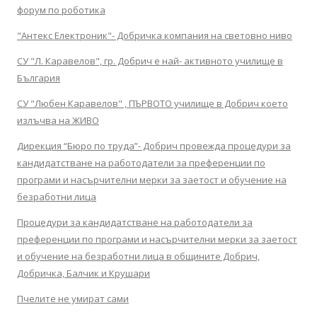
форум по роботика
"Антекс Електроник"- Добричка компания на световно ниво
СУ "Л. Каравелов", гр. Добрич е най- активното училище в
България
СУ "Любен Каравелов" , ПЪРВОТО училище в Добрич което
излъчва на ЖИВО
Дирекция “Бюро по труда”- Добрич провежда процедури за
кандидатстване на работодатели за преференции по
програми и насърчителни мерки за заетост и обучение на
безработни лица
Процедури за кандидатстване на работодатели за
преференции по програми и насърчителни мерки за заетост
и обучение на безработни лица в общините Добрич,
Добричка, Балчик и Крушари
Пчелите не умират сами