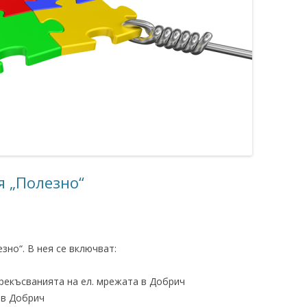
я „Полезно“
зно“. В нея се включват:
рекъсванията на ел. мрежата в Добрич
 в Добрич