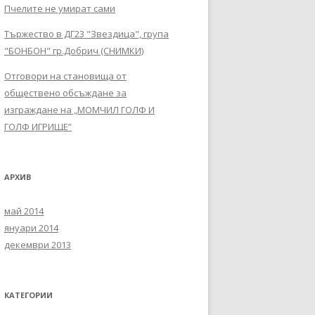
Пчелите не умират сами
Тържество в ДГ23 "Звездица", група
"БОНБОН" гр.Добрич (СНИМКИ)
Отговори на становища от
обществено обсъждане за
изграждане на „МОМЧИЛ ГОЛФ И
ГОЛФ ИГРИЩЕ”
АРХИВ
май 2014
януари 2014
декември 2013
КАТЕГОРИИ