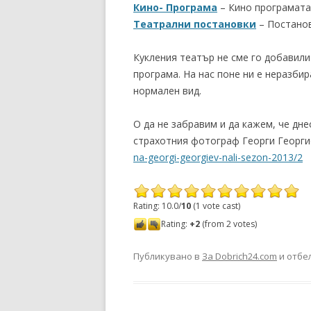
Кино- Програма
– Кино програмата
Театрални постановки
– Постанов
Кукления театър не сме го добавил
програма. На нас поне ни е неразбир
нормален вид.
О да не забравим и да кажем, че дн
страхотния фотограф Георги Георг
na-georgi-georgiev-nali-sezon-2013/2
Rating: 10.0/
10
(1 vote cast)
Rating:
+2
(from 2 votes)
Публикувано в
За Dobrich24.com
и отбе