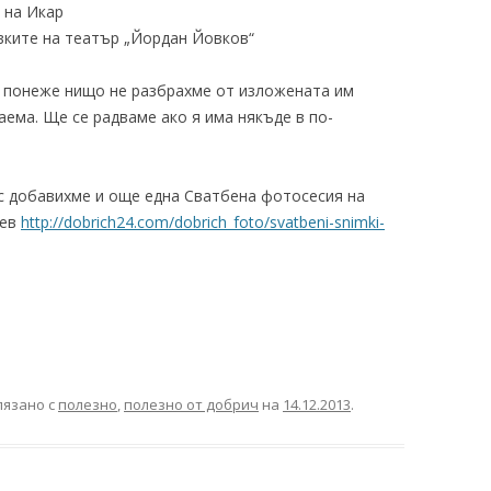
 на Икар
ките на театър „Йордан Йовков“
и понеже нищо не разбрахме от изложената им
аема. Ще се радваме ако я има някъде в по-
ес добавихме и още една Сватбена фотосесия на
иев
http://dobrich24.com/dobrich_foto/svatbeni-snimki-
лязано с
полезно
,
полезно от добрич
на
14.12.2013
.