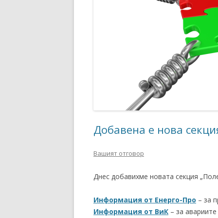
Добавена е нова секци
Вашият отговор
Днес добавихме новата секция „Поле
Информация от Енерго-Про
– за п
Информация от ВиК
– за авариите