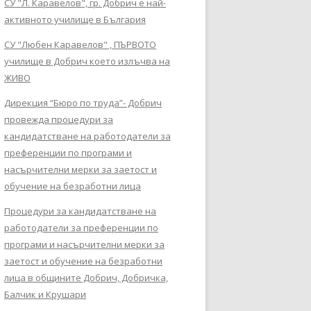
СУ "Л. Каравелов", гр. Добрич е най-
активното училище в България
СУ "Любен Каравелов" , ПЪРВОТО
училище в Добрич което излъчва на
ЖИВО
Дирекция “Бюро по труда”- Добрич
провежда процедури за
кандидатстване на работодатели за
преференции по програми и
насърчителни мерки за заетост и
обучение на безработни лица
Процедури за кандидатстване на
работодатели за преференции по
програми и насърчителни мерки за
заетост и обучение на безработни
лица в общините Добрич, Добричка,
Балчик и Крушари