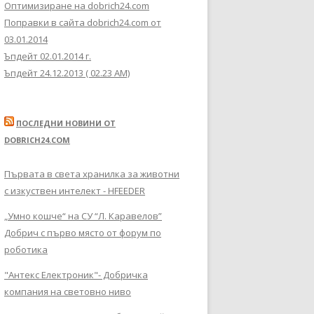
Оптимизиране на dobrich24.com
Поправки в сайта dobrich24.com от
03.01.2014
Ъпдейт 02.01.2014 г.
Ъпдейт 24.12.2013 ( 02.23 AM)
ПОСЛЕДНИ НОВИНИ ОТ
DOBRICH24.COM
Първата в света хранилка за животни
с изкуствен интелект - HFEEDER
„Умно кошче“ на СУ “Л. Каравелов”
Добрич с първо място от форум по
роботика
"Антекс Електроник"- Добричка
компания на световно ниво