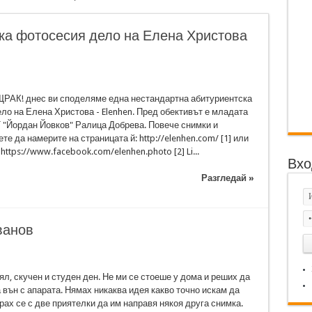
ка фотосесия дело на Елена Христова
ЩРАК! днес ви споделяме една нестандартна абитуриентска
ло на Елена Христова - Elenhen. Пред обективът е младата
Т "Йордан Йовков" Ралица Добрева. Повече снимки и
те да намерите на страницата й: http://elenhen.com/ [1] или
https://www.facebook.com/elenhen.photo [2] Li...
Вхо
Разгледай »
ванов
л, скучен и студен ден. Не ми се стоеше у дома и реших да
 вън с апарата. Нямах никаква идея какво точно искам да
ах се с две приятелки да им направя някоя друга снимка.