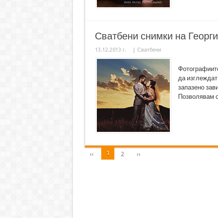
Сватбени снимки на Георги
13.12.2013 г.
|
Сватбени
Фотографиите
да изглеждат
запазено зави
Позволявам си
1
‹‹
2
››