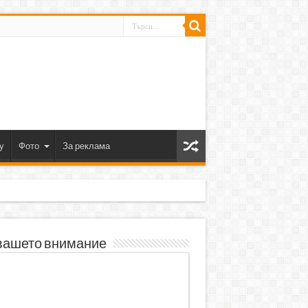
y
Фото
За реклама
вашето внимание