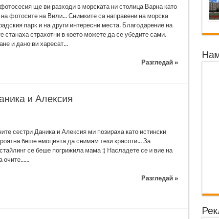
 фотосесия ще ви разходи в морската ни столица Варна като
 на фотосите на Вили... Снимките са направени на морска
радския парк и на други интересни места. Благодарение на
е станаха страхотни в което можете да се убедите сами.
не и дано ви харесат...
Нам
Разгледай »
аника и Алексия
ите сестри Даника и Алексия ми позираха като истински
роятна беше емоцията да снимам тези красоти... За
стайлинг се беше погрижила мама :) Насладете се и вие на
очите......
Разгледай »
Рек