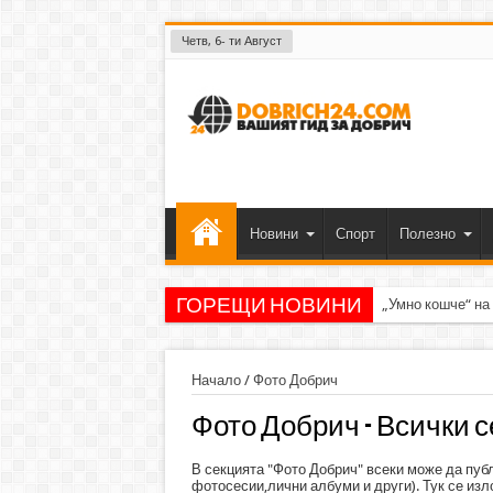
Четв, 6- ти Август
Новини
Спорт
Полезно
ГОРЕЩИ НОВИНИ
„Умно кошче“ на
Начало
/
Фото Добрич
Фото Добрич - Всички 
В секцията "Фото Добрич" всеки може да пу
фотосесии,лични албуми и други). Тук се изл