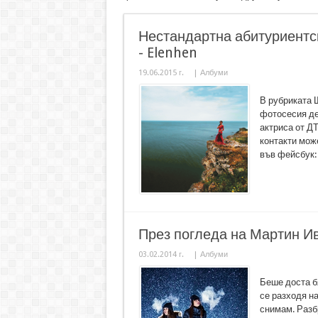
Нестандартна абитуриентс
- Elenhen
19.06.2015 г.
|
Албуми
В рубриката 
фотосесия де
актриса от Д
контакти може
във фейсбук: 
През погледа на Мартин И
03.02.2014 г.
|
Албуми
Беше доста бя
се разходя на
снимам. Разбр