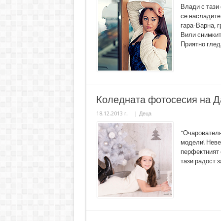
Влади с тази
се насладите
гара-Варна, г
Вили снимкит
Приятно гледа
Коледната фотосесия на Д
18.12.2013 г.
|
Деца
"Очарователн
модели! Неве
перфектният 
тази радост за 