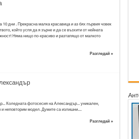
а
а 10 дни . Прекрасна малка красавица и аз бях първия човек
вото, който успя да я зърне и да се възхити от нейната
ежност! Няма нищо по-красиво и разтапящо от малкото
Разгледай »
Александър
Ант
р... Коледната фотосесия на Александър... уникален,
 и неповторим модел. Думите са излишни....
Разгледай »