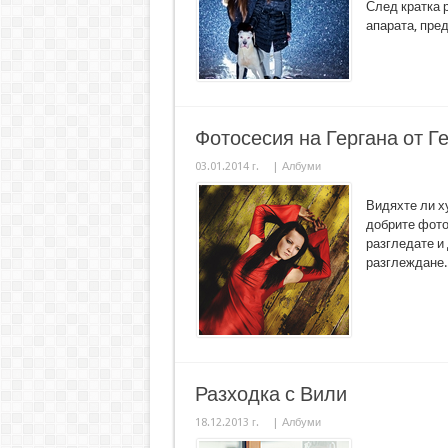
След кратка 
апарата, пред 
Фотосесия на Гергана от Г
03.01.2014 г.
|
Албуми
Видяхте ли х
добрите фото
разгледате и 
разглеждане..
Разходка с Вили
18.12.2013 г.
|
Албуми