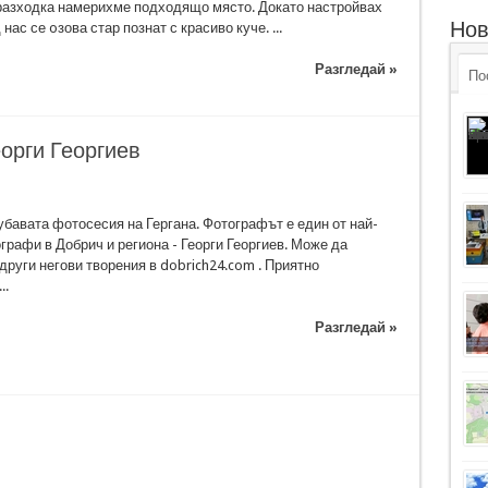
разходка намерихме подходящо място. Докато настройвах
Нов
нас се oзова стар познат с красиво куче. ...
Разгледай »
По
еорги Георгиев
убавата фотосесия на Гергана. Фотографът е един от най-
графи в Добрич и региона - Георги Георгиев. Може да
други негови творения в dobrich24.com . Приятно
..
Разгледай »