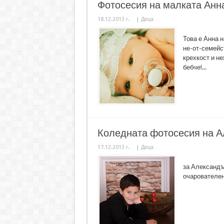
Фотосесия на малката Анн
18.12.2013 г.
|
Деца
Това е Анна н
не-от-семейст
крехкост и н
бебче!...
Коледната фотосесия на 
17.12.2013 г.
|
Деца
за Александъ
очарователен