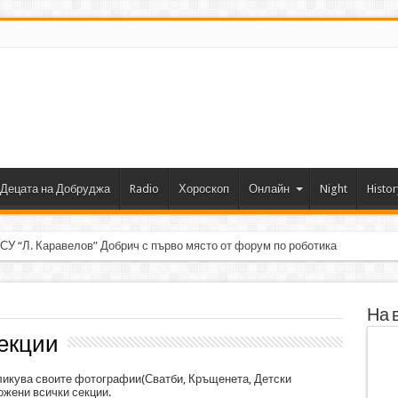
Децата на Добруджа
Radio
Хороскоп
Онлайн
Night
Histor
 СУ “Л. Каравелов” Добрич с първо място от форум по роботика
На 
секции
бликува своите фотографии(Сватби, Кръщенета, Детски
ожени всички секции.