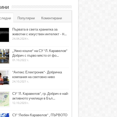
ини
следни
Популярни
Коментирани
Първата в света хранилка за
животни с изкуствен интелект - H...
24.04.2024 г.
„Умно кошче“ на СУ “Л. Каравелов”
Добрич с първо място от фо...
01.10.2022 г.
"Антекс Електроник"- Добричка
компания на световно ниво
24.10.2021 г.
СУ "Л. Каравелов", гр. Добрич е най-
активното училище в Бъл...
12.10.2020 г.
СУ "Любен Каравелов" , ПЪРВОТО