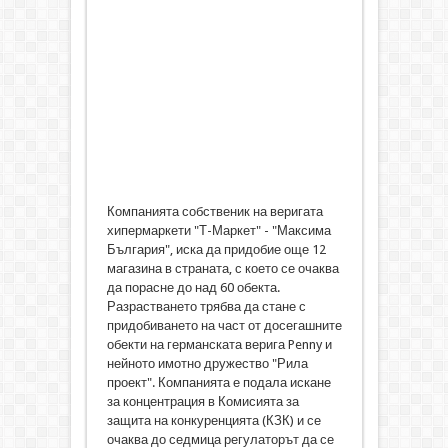
Компанията собственик на веригата
хипермаркети "Т-Маркет" - "Максима
България", иска да придобие още 12
магазина в страната, с което се очаква
да порасне до над 60 обекта.
Разрастването трябва да стане с
придобиването на част от досегашните
обекти на германската верига Penny и
нейното имотно дружество "Рила
проект". Компанията е подала искане
за концентрация в Комисията за
защита на конкуренцията (КЗК) и се
очаква до седмица регулаторът да се