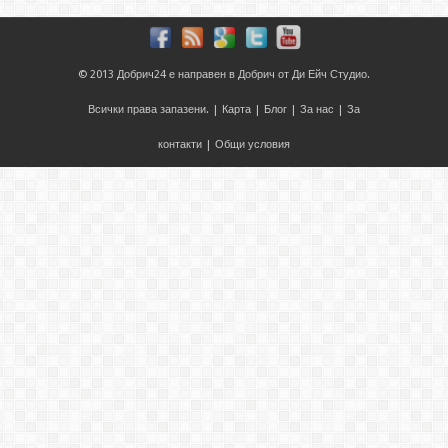
© 2013
Добрич24
е направен в
Добрич
от
Ди Ейч Студио
.
Всички права запазени. |
Карта
|
Блог
|
За нас
|
За
контакти
|
Общи условия