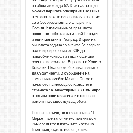
на обектите си до 62. Към настоящия
момент веригата оперира 48 магазина
в страната, като основната част от тях
са в Северозападна България и в
София. Изключение от правилото
правят пет обекта във и край Пловдив
и един магазин в Разград. В края на
миналата година "Максима България"
получи разрешение от КЗК да
придобие контрол и върху още два
обекта на веригата "Европа" на Христо
Ковачки. Плановете бяха магазините
да бъдат наети. В съобщение на
компанията майка Maxima Grupe от
началото на месеца се казва, че в
страната са инвестирани 2.3 млн. евро
в четири нови магазина и в основен
ремонт на съществуващ обект.
По всичко личи, че с тази стъпка "Т-
Маркет" ще започне експанзията си
към средните и източните части на
България, където все още няма