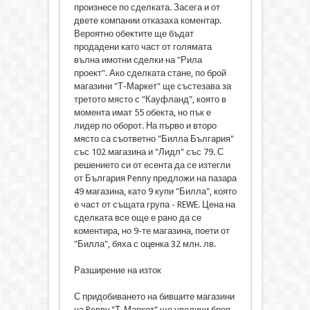
произнесе по сделката. Засега и от
двете компании отказаха коментар.
Вероятно обектите ще бъдат
продадени като част от голямата
вълна имотни сделки на "Рила
проект". Ако сделката стане, по брой
магазини "Т-Маркет" ще състезава за
третото място с "Кауфланд", която в
момента имат 55 обекта, но пък е
лидер по оборот. На първо и второ
място са съответно "Билла България"
със 102 магазина и "Лидл" със 79. С
решението си от есента да се изтегли
от България Penny предложи на пазара
49 магазина, като 9 купи "Билла", която
е част от същата група - REWE. Цена на
сделката все още е рано да се
коментира, но 9-те магазина, поети от
"Билла", бяха с оценка 32 млн. лв.
Разширение на изток
С придобиването на бившите магазини
на Penny "Т-Маркет" ще увеличи броя