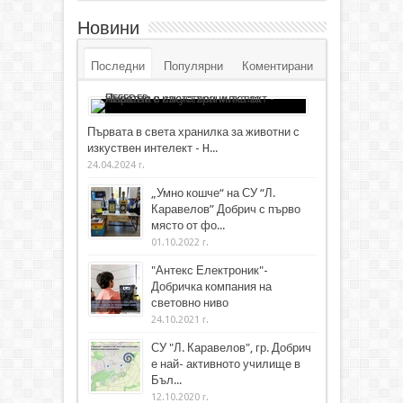
Новини
Последни
Популярни
Коментирани
Първата в света хранилка за животни с
изкуствен интелект - H...
24.04.2024 г.
„Умно кошче“ на СУ “Л.
Каравелов” Добрич с първо
място от фо...
01.10.2022 г.
"Антекс Електроник"-
Добричка компания на
световно ниво
24.10.2021 г.
СУ "Л. Каравелов", гр. Добрич
е най- активното училище в
Бъл...
12.10.2020 г.