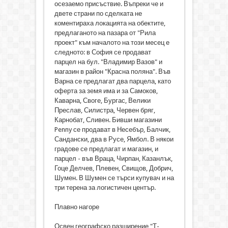
осезаемо присъствие. Въпреки че и
двете страни по сделката не
коментираха локацията на обектите,
предлаганото на пазара от "Рила
проект" към началото на този месец е
следното: в София се продават
парцел на бул. "Владимир Вазов" и
магазин в район "Красна поляна". Във
Варна се предлагат два парцела, като
оферта за земя има и за Самоков,
Каварна, Своге, Бургас, Велики
Преслав, Силистра, Червен бряг,
Карнобат, Сливен. Бивши магазини
Penny се продават в Несебър, Балчик,
Сандански, два в Русе, Ямбол. В някои
градове се предлагат и магазин, и
парцел - във Враца, Чирпан, Казанлък,
Гоце Делчев, Плевен, Свищов, Добрич,
Шумен. В Шумен се търси купувач и на
три терена за логистичен център.
Плавно нагоре
Освен географско разширение "Т-