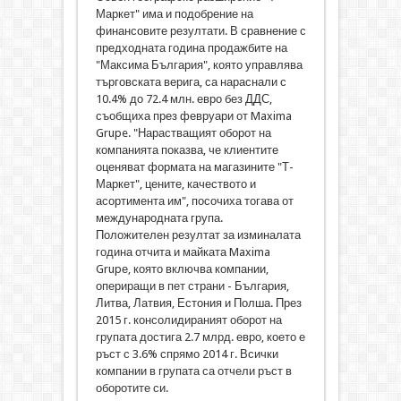
Маркет" има и подобрение на
финансовите резултати. В сравнение с
предходната година продажбите на
"Максима България", която управлява
търговската верига, са нараснали с
10.4% до 72.4 млн. евро без ДДС,
съобщиха през февруари от Maxima
Grupe. "Нарастващият оборот на
компанията показва, че клиентите
оценяват формата на магазините "Т-
Маркет", цените, качеството и
асортимента им", посочиха тогава от
международната група.
Положителен резултат за изминалата
година отчита и майката Maxima
Grupе, която включва компании,
опериращи в пет страни - България,
Литва, Латвия, Естония и Полша. През
2015 г. консолидираният оборот на
групата достига 2.7 млрд. евро, което е
ръст с 3.6% спрямо 2014 г. Всички
компании в групата са отчели ръст в
оборотите си.