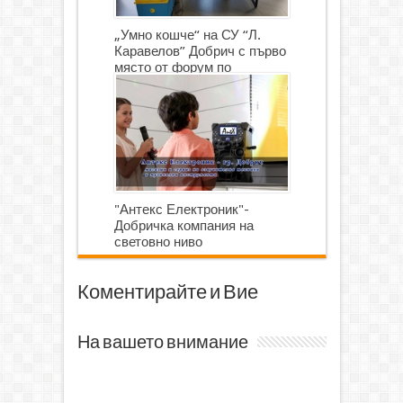
„Умно кошче“ на СУ “Л.
Каравелов” Добрич с първо
място от форум по
роботика
"Антекс Електроник"-
Добричка компания на
световно ниво
Коментирайте и Вие
На вашето внимание