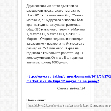
Дружествата и в петте държави са
разширили мрежата си от магазини.
През 2015 г. са отворени общо 25 нови
магазина, а 16 други са обновени. Към
края на годината групата притежава
общо 535 магазина от веригите Maxima
X, Maxima XX, Maxima XXX, Aldik и "Т-
Маркет". Общите годишни инвестиции
за развитие и подкрепа на бизнеса са в
размер на 75.2 млн. евро. В края на
годината в компаниите работят над 31
хил. служители. От тях в България са
заети малко над 1000 души.
http://www.capital.bg/biznes/kompanii/2016/04/27/2
market_iska_da_kupi_12_magazina_na_penny/
Снимка: dobrich24
Вземи линк: