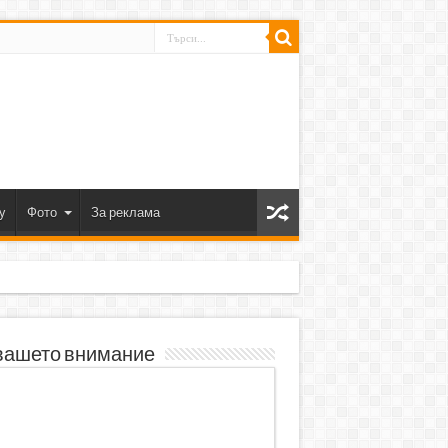
y
Фото
За реклама
вашето внимание