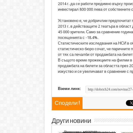
2014 г. да се работи предимно върху прои
инвестирал 800 000 лева от собствените с
Установено е, че добричлии предпочитат 
2013 г. в действащите 2 театъра в област
45 000 зрители. Само за сравнение година
посещенията с -18.4%.
Статистическите изследвания на НСИ в об
статистическо бюро сочат, че паричните по
от тях са печалби от продажбата на билети
В същото време прожекциите на филми в об
продажбата на билети за областта през 201
изкуство и се увеличават в сравнение с п
Вземи линк:
Сподели !
Други новини