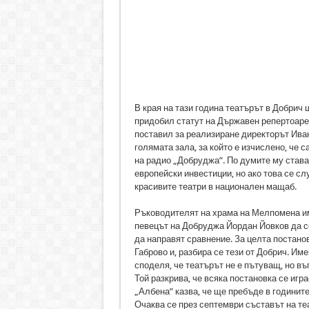
В края на тази година театърът в Добрич щ
придобил статут на Държавен репертоарен
поставил за реализиране директорът Ива
голямата зала, за който е изчислено, че 
на радио „Добруджа”. По думите му става 
европейски инвестиции, но ако това се сл
красивите театри в национален мащаб.
Ръководителят на храма на Мелпомена им
певецът на Добруджа Йордан Йовков да се 
да направят сравнение. За целта постанов
Габрово и, разбира се тези от Добрич. И
споделя, че театърът не е пътуващ, но въ
Той разкрива, че всяка постановка се игр
„Албена” казва, че ще пребъде в годините
Очаква се през септември съставът на теа