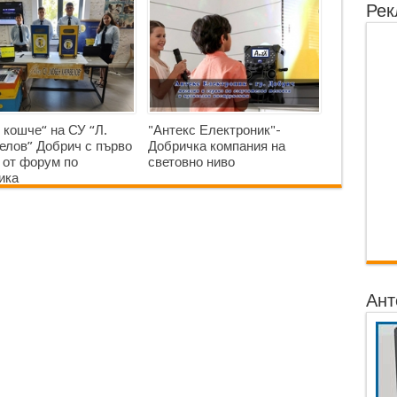
Рек
 кошче“ на СУ “Л.
"Антекс Електроник"-
елов” Добрич с първо
Добричка компания на
 от форум по
световно ниво
ика
Ант