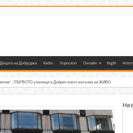
Децата на Добруджа
Radio
Хороскоп
Онлайн
Night
Histor
велов" , ПЪРВОТО училище в Добрич което излъчва на ЖИВО
На 