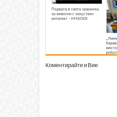
Първата в света хранилка
за животни с изкуствен
интелект - HFEEDER
„Умно
Карав
място
робот
Коментирайте и Вие