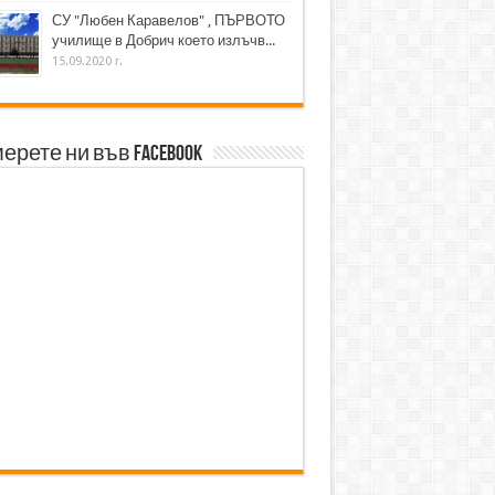
СУ "Любен Каравелов" , ПЪРВОТО
училище в Добрич което излъчв...
15.09.2020 г.
ерете ни във Facebook