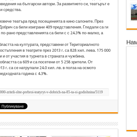
зведения на български автори. За развитието си, театърът е
и средства.
повече театъра пред посещенията в кино салоните. През
 Добрич са били изиграни 409 представления. Гледали са ги
 по-рано представленията са били с с 24.3% по-малко, а
Нам
ластта на културата, представени от Териториалното
стъпления в театрите през 2013 г. са 828 хил. лева. 175 000
 и от участия в турнета в страната и чужбина.
ластта са 609 и са посетени от 5 258 зрители. От
3 г. са се натрупали 24.0 хил. лв. в полза на осмото
редходната година с 4.3%.