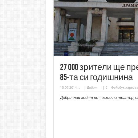
27 000 зрители ще п
85-та си годишнина
15.07.2014 г.
|
Добрич
|
0
Фейсбук харесв
Добричлии ходят по-често на театър, о