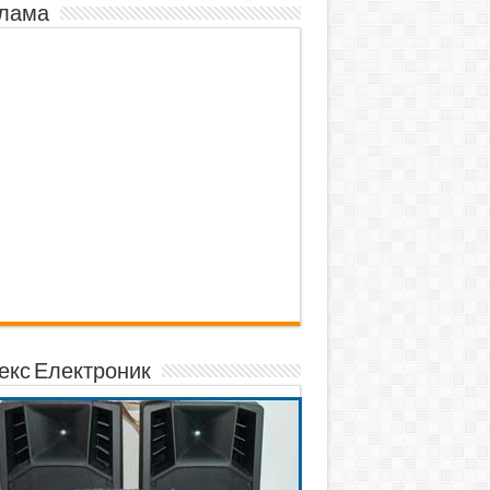
лама
екс Електроник