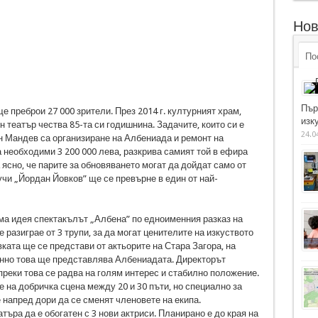
Нов
По
Пър
е преброи 27 000 зрители. През 2014 г. културният храм,
изку
 театър чества 85-та си годишнина. Задачите, които си е
24.0
н Мандев са организиране на Албениада и ремонт на
са необходими 3 200 000 лева, разкрива самият той в ефира
ясно, че парите за обновяването могат да дойдат само от
учи „Йордан Йовков” ще се превърне в един от най-
а идея спектакълът „Албена” по едноименния разказ на
разиграе от 3 трупи, за да могат ценителите на изкуството
ката ще се представи от актьорите на Стара Загора, на
менно това ще представлява Албениадата. Директорът
преки това се радва на голям интерес и стабилно положение.
ае на добричка сцена между 20 и 30 пъти, но специално за
 напред дори да се сменят членовете на екипа.
търа да е обогатен с 3 нови актриси. Планирано е до края на