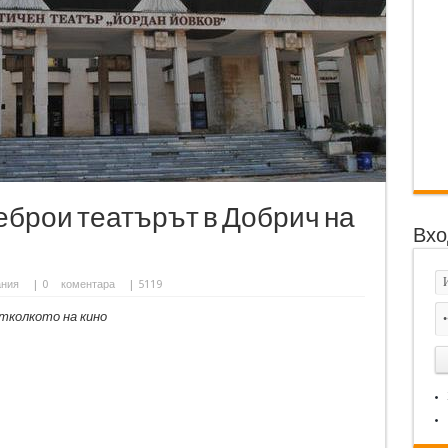
реброи театърът в Добрич на
Вхо
ания
|
0
коментара
| 5119
тколкото на кино