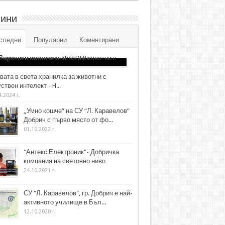
ини
следни
Популярни
Коментирани
вата в света хранилка за животни с
ствен интелект - H...
4.2024 г.
„Умно кошче“ на СУ “Л. Каравелов”
Добрич с първо място от фо...
01.10.2022 г.
"Антекс Електроник"- Добричка
компания на световно ниво
24.10.2021 г.
СУ "Л. Каравелов", гр. Добрич е най-
активното училище в Бъл...
12.10.2020 г.