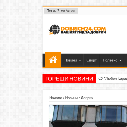
Петък, 7- ми Август
Новини
Спорт
Полезно
ГОРЕЩИ НОВИНИ
СУ "Любен Кара
Начало
/
Новини
/
Добрич