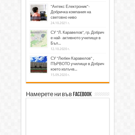
"Антекс Електроник"-
Добричка компания на
световно ниво
24.10.2021 г.
СУ "Л. Каравелов", гр. Добрич
е най- активното училище в
Бъл...
12.10.2020 г.
СУ "Любен Каравелов" ,
ПЪРВОТО училище в Добрич
което излъчв...
15.09.2020 г.
Намерете ни във Facebook