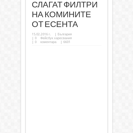
СЛАГАТ ФИЛТРИ
НА КОМИНИТЕ
ОТ ЕСЕНТА
15.02.2016 г.
|
България
|
0
Фейсбук харесвания
|
0
коментара
| 6601