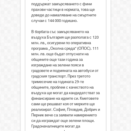
поддържат замърсяването с фини
прахови частици в нормата, това ще
доведе до намаляване на смъртните
случаи с 144 000 годишно.
В борбата със замърсяването на
въздуха България ще разполага с 120
млн. лв., осигурени по оперативна
програма „Околна среда“ (ОПОС). 111
млн. лв. още бъдат отпуснати на
общините още тази година за
изграждане на зелени пояси в
градовете и подмяната на автобуси от
градския транспорт. През третото
тримесечие на годината 29-те
общините, проблем с качеството на
въздуха ще могат да кандидатстват за
финансиране на идеите си. Кметовете
сами ще решават коя от мерките ще
реализират. София, Пловдив, Добрич и
Перник вече са заявили намерението
си да изграждат още зелени площи.
Градоначалниците могат да