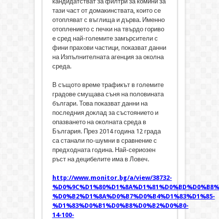
кандидатстват за филтри за комини за
тази част от домакинствата, които се
отопляват с въглища и дърва. Именно
отоплението с печки на твърдо гориво
е сред най-големите замърсители с
фини прахови частици, показват данни
на Изпълнителната агенция за околна
среда.
В същото време трафикът в големите
градове смущава съня на половината
българи. Това показват данни на
последния доклад за състоянието и
опазването на околната среда в
България. През 2014 година 12 града
са станали по-шумни в сравнение с
предходната година. Най-сериозен
ръст на децибелите има в Ловеч.
http://www.monitor.bg/a/view/38732-
%D0%9C%D1%80%D1%8A%D1%81%D0%BD%D0%B8%
%D0%B2%D1%8A%D0%B7%D0%B4%D1%83%D1%85-
%D1%83%D0%B1%D0%B8%D0%B2%D0%B0-
14-100-