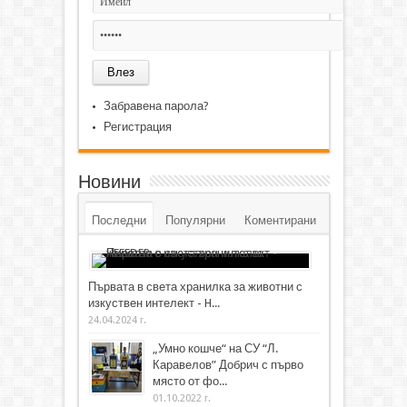
Забравена парола?
Регистрация
Новини
Последни
Популярни
Коментирани
Първата в света хранилка за животни с
изкуствен интелект - H...
24.04.2024 г.
„Умно кошче“ на СУ “Л.
Каравелов” Добрич с първо
място от фо...
01.10.2022 г.