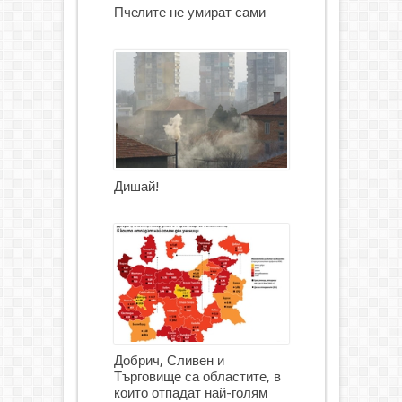
Пчелите не умират сами
Дишай!
Добрич, Сливен и
Търговище са областите, в
които отпадат най-голям