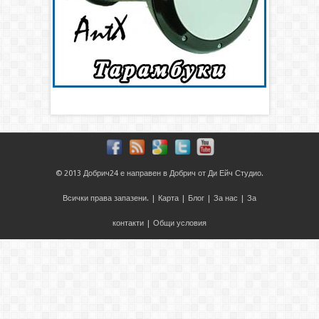
© 2013
Добрич24
е направен в
Добрич
от
Ди Ейч Студио
.
Всички права запазени. |
Карта
|
Блог
|
За нас
|
За
контакти
|
Общи условия