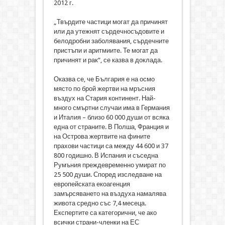
2012 г.
„Твърдите частици могат да причинят
или да утежнят сърдечносъдовите и
белодробни заболявания, сърдечните
пристъпи и аритмиите. Те могат да
причинят и рак“, се казва в доклада.
Оказва се, че България е на осмо
място по брой жертви на мръсния
въздух на Стария континент. Най-
много смъртни случаи има в Германия
и Италия – близо 60 000 души от всяка
една от страните. В Полша, Франция и
на Острова жертвите на фините
прахови частици са между 44 600 и 37
800 годишно. В Испания и съседна
Румъния преждевременно умират по
25 500 души. Според изследване на
европейската екоагенция
замърсяването на въздуха намалява
живота средно със 7,4 месеца.
Експертите са категорични, че ако
всички страни-членки на ЕС