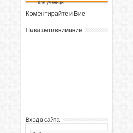
дял ученици
Коментирайте и Вие
На вашето внимание
Вход в сайта