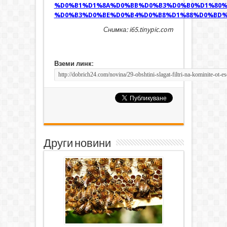
%D0%B1%D1%8A%D0%BB%D0%B3%D0%B0%D1%80%
%D0%B3%D0%BE%D0%B4%D0%B8%D1%88%D0%BD%
Снимка: i65.tinypic.com
Вземи линк:
Други новини