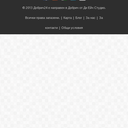
© 2013
Добрич24
е направен в
Добрич
от
Ди Ейч Студио
.
Всички права запазени. |
Карта
|
Блог
|
За нас
|
За
контакти
|
Общи условия