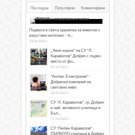
Последни
Популярни
Коментирани
Първата в света хранилка за животни с
изкуствен интелект - H...
24.04.2024 г.
„Умно кошче“ на СУ “Л.
Каравелов” Добрич с първо
място от фо...
01.10.2022 г.
"Антекс Електроник"-
Добричка компания на
световно ниво
24.10.2021 г.
СУ "Л. Каравелов", гр. Добрич
е най- активното училище в
Бъл...
12.10.2020 г.
СУ "Любен Каравелов" ,
ПЪРВОТО училище в Добрич