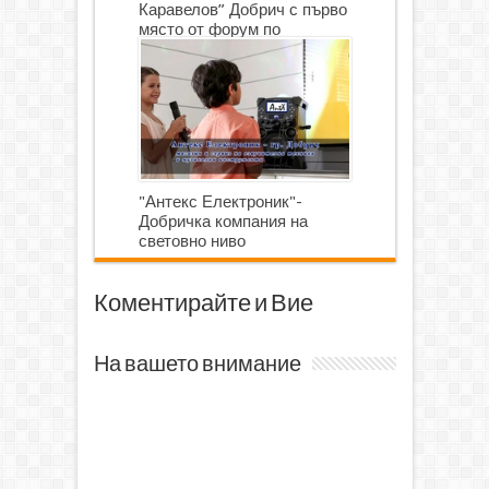
Каравелов” Добрич с първо
място от форум по
роботика
"Антекс Електроник"-
Добричка компания на
световно ниво
Коментирайте и Вие
На вашето внимание