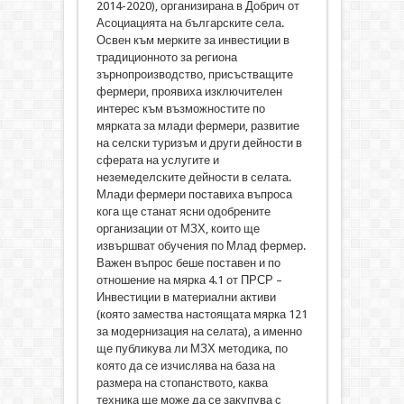
2014-2020), организирана в Добрич от
Асоциацията на българските села.
Освен към мерките за инвестиции в
традиционното за региона
зърнопроизводство, присъстващите
фермери, проявиха изключителен
интерес към възможностите по
мярката за млади фермери, развитие
на селски туризъм и други дейности в
сферата на услугите и
неземеделските дейности в селата.
Млади фермери поставиха въпроса
кога ще станат ясни одобрените
организации от МЗХ, които ще
извършват обучения по Млад фермер.
Важен въпрос беше поставен и по
отношение на мярка 4.1 от ПРСР –
Инвестиции в материални активи
(която замества настоящата мярка 121
за модернизация на селата), а именно
ще публикува ли МЗХ методика, по
която да се изчислява на база на
размера на стопанството, каква
техника ще може да се закупува с