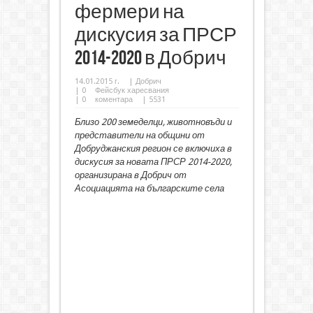
фермери на
дискусия за ПРСР
2014-2020 в Добрич
14.01.2015 г.
|
Добрич
|
0
Фейсбук харесвания
|
0
коментара
| 5531
Близо 200 земеделци, животновъди и
представители на общини от
Добруджанския регион се включиха в
дискусия за новата ПРСР 2014-2020,
организирана в Добрич от
Асоциацията на българските села