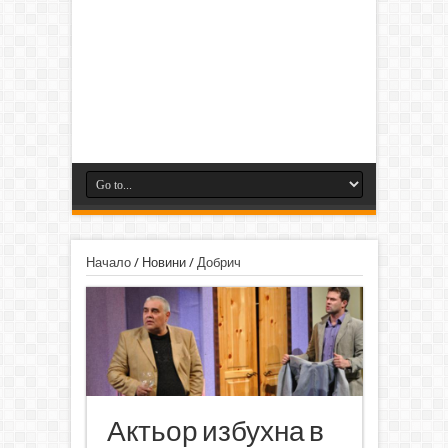
Начало
/
Новини
/
Добрич
Актьор избухна в