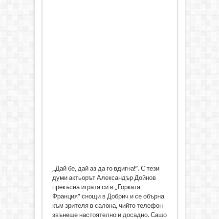
„Дай бе, дай аз да го вдигна!”. С тези
думи актьорът Александър Дойнов
прекъсна играта си в „Горката
Франция” снощи в Добрич и се обърна
към зрителя в салона, чийто телефон
звънеше настоятелно и досадно. Сашо