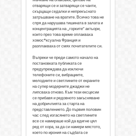
отварящи се и затварящи се чанти,
скърцащи седалки и непрекъснато
затръшване на вратите. Всичко това не
спря да нарушава тишината в залата и
концентрацията на „горките” актьори,
които през това време оплакваха
хомос*ксуална Франция и
разплакваха от смях почитателите си.
Въпреки че преди самото начало на
постановката публиката се
предупреждава да изключи
телефоните си, вибрациите,
мелодиите и светлините от екраните
на супер модерните джаджи не
липсваха отново. Към тези ексцесии
се прибавя и редовното закъсняване
на добричлията за старта на
представлението. До първия половин
час след изгасянето на светлините
все се намираше кой да вдигне цял
ред от хора, за да си намери мястото,
което по ирония на съдбата се