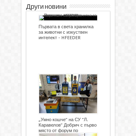
Други новини
Първата в света хранилка
за животни с изкуствен
интелект - HFEEDER
„Умно кошче“ на СУ “Л.
Каравелов” Добрич с първо
място от форум по
роботика