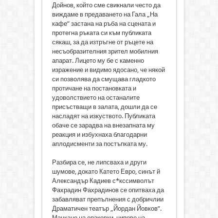
Дойнов, който сме свикнали често да
виждаме в предаването на Гала „На
кафе” застана на ръба на сцената и
протегна ръката си към публиката
сякаш, за да изтръгне от ръцете на
несъобразителния зрител мобилния
апарат. Лицето му бе с каменно
изражение и видимо ядосано, че някой
си позволява да смущава гладкото
протичане на постановката и
удоволствието на останалите
присъстващи в залата, дошли да се
насладят на изкуството. Публиката
обаче се зарадва на внезапната му
реакция и избухнаха благодарни
аплодисменти за постъпката му.
Разбира се, не липсваха и други
шумове, докато Катето Евро, синът й
Александър Кадиев с*кссимволът
Фахрадин Фахрадинов се опитваха да
забавляват препълнения с добричлии
Драматичен театър „Йордан Йовков”.
Мачкане на опаковки, ципове на