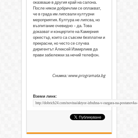
оказваше в другия край на салона.
После някои добричлии се оплакват,
че в града им липсвали културни
мероприятия. Култура не липсва, но
възпитание очевидно – да. Това
доказват и концертите на Камерния
оркестър, които са съвсем безплатни и
прекрасни, но често се случва
диригентът Алексей Измирлиев да
прави забележки за нечий телефон.
Снимка: www.programata.bg
Вземи линк: