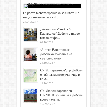
Първата в света хранилка за животни с
изкуствен интелект - H...
24.04.2024 г.
„Умно кошче“ на СУ “Л.
Каравелов” Добрич с първо
място от фо...
01.10.2022 г.
"Антекс Електроник"-
Добричка компания на
световно ниво
24.10.2021 г.
СУ "Л. Каравелов", гр. Добрич
е най- активното училище в
Бъл...
12.10.2020 г.
СУ "Любен Каравелов" ,
ПЪРВОТО училище в Добрич
което излъчв...
15.09.2020 г.