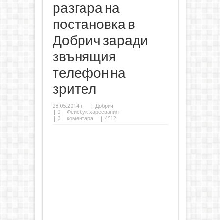
разгара на
постановка в
Добрич заради
звънящия
телефон на
зрител
28.05.2014 г.
|
Добрич
|
0
Фейсбук харесвания
|
0
коментара
| 4512