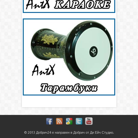
© 2013
Добрич24
е направен в
Добрич
от
Ди Ейч Студио
.