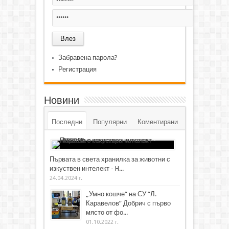
Забравена парола?
Регистрация
Новини
Последни
Популярни
Коментирани
Първата в света хранилка за животни с
изкуствен интелект - H...
24.04.2024 г.
„Умно кошче“ на СУ “Л.
Каравелов” Добрич с първо
място от фо...
01.10.2022 г.