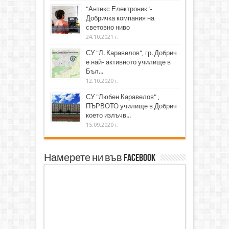
"Антекс Електроник"-
Добричка компания на
световно ниво
24.10.2021 г.
СУ "Л. Каравелов", гр. Добрич
е най- активното училище в
Бъл...
12.10.2020 г.
СУ "Любен Каравелов" ,
ПЪРВОТО училище в Добрич
което излъчв...
15.09.2020 г.
Намерете ни във Facebook