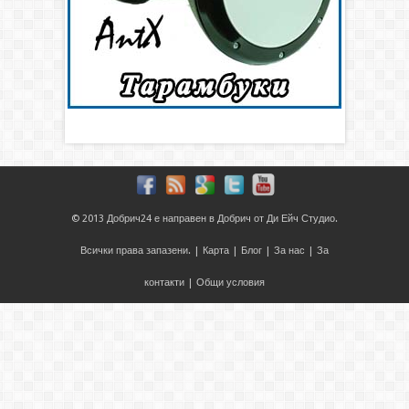
© 2013
Добрич24
е направен в
Добрич
от
Ди Ейч Студио
.
Всички права запазени. |
Карта
|
Блог
|
За нас
|
За
контакти
|
Общи условия