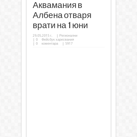
Аквамания в
Албена отваря
врати на 1 юни
29.05.2015 г.
|
Регионални
|
0
Фейсбук харесвания
|
0
коментара
| 5917