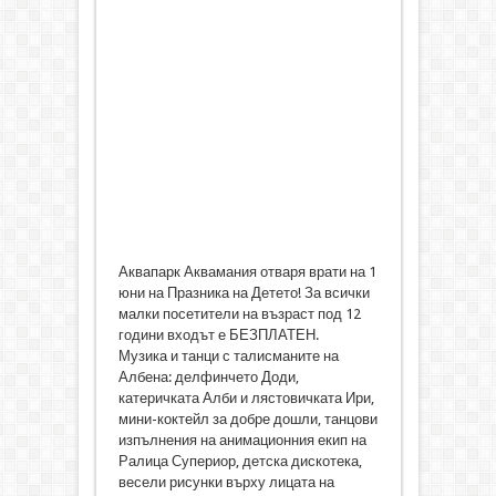
Аквапарк Аквамания отваря врати на 1
юни на Празника на Детето! За всички
малки посетители на възраст под 12
години входът е БЕЗПЛАТЕН.
Музика и танци с талисманите на
Албена: делфинчето Доди,
катеричката Алби и лястовичката Ири,
мини-коктейл за добре дошли, танцови
изпълнения на анимационния екип на
Ралица Супериор, детска дискотека,
весели рисунки върху лицата на