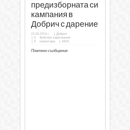
предизборната си
кампания в
Добрич с дарение
23.05.2014 г.
|
Добрич
|
0
Фейсбук харесвания
|
0
коментара
| 4450
Платено съобщение