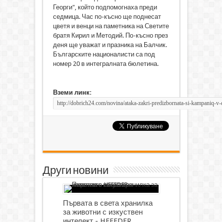
Георги", който подпомогнаха преди
седмица. Час по-късно ще поднесат
цветя и венци на паметника на Светите
братя Кирил и Методий. По-късно през
деня ще уважат и празника на Балчик.
Българските националисти са под
номер 20 в интегралната бюлетина.
Вземи линк:
Други новини
Първата в света хранилка
за животни с изкуствен
интелект - HFEEDER