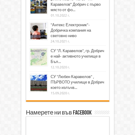
Каравелов” Добрич с първо
място от фо...
01.10.2022 г.
"Антекс Електроник"-
Добричка компания на
световно ниво
24.10.2021 г.
СУ "Л. Каравелов", гр. Добрич
е най- активното училище в
Бъл...
12.10.2020 г.
СУ "Любен Каравелов" ,
ПЪРВОТО училище в Добрич
което излъчв...
15.09.2020 г.
Намерете ни във Facebook