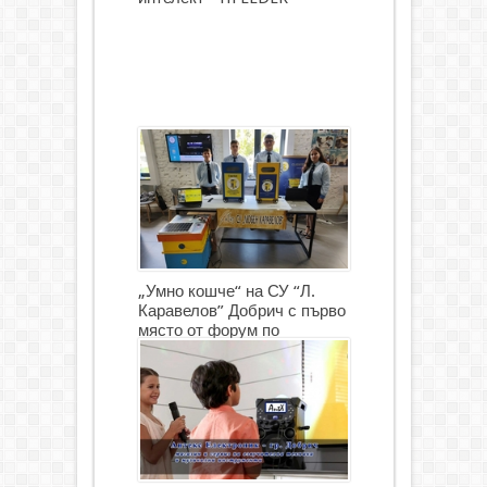
„Умно кошче“ на СУ “Л.
Каравелов” Добрич с първо
място от форум по
роботика