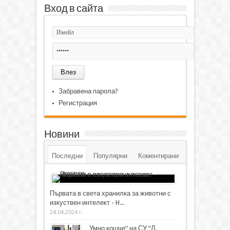
Вход в сайта
Забравена парола?
Регистрация
Новини
Последни
Популярни
Коментирани
Първата в света хранилка за животни с
изкуствен интелект - H...
24.04.2024 г.
„Умно кошче“ на СУ “Л.