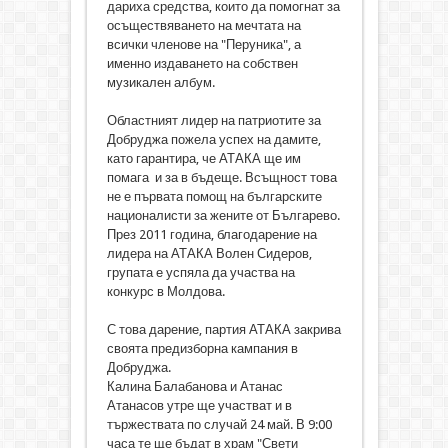
дариха средства, които да помогнат за
осъществяването на мечтата на
всички членове на "Перуника", а
именно издаването на собствен
музикален албум.
Областният лидер на патриотите за
Добруджа пожела успех на дамите,
като гарантира, че АТАКА ще им
помага и за в бъдеще. Всъщност това
не е първата помощ на българските
националисти за жените от Българево.
През 2011 година, благодарение на
лидера на АТАКА Волен Сидеров,
групата е успяла да участва на
конкурс в Молдова.
С това дарение, партия АТАКА закрива
своята предизборна кампания в
Добруджа.
Калина Балабанова и Атанас
Атанасов утре ще участват и в
тържествата по случай 24 май. В 9:00
часа те ще бъдат в храм "Свети