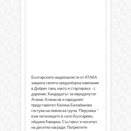
Българските националисти от АТАКА
закриха своята предизборна кампания
в Добрич така, както я стартираха - с
дарение. Кандидатът за евродепутат
Атанас Атанасов и народният
представител Калина Балабанова
гостува на певческа група "Перуника "
към читалището в село Българево,
община Каварна. Съставът е носител
на десетки награди. Патриотите