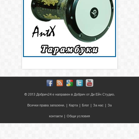
© 2013
Добрич24
е направен в
Добрич
от
Ди Ейч Студио
.
Всички права запазени. |
Карта
|
Блог
|
За нас
|
За
контакти
|
Общи условия