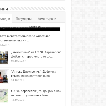
ини
следни
Популярни
Коментирани
вата в света хранилка за животни с
ствен интелект - H...
4.2024 г.
„Умно кошче“ на СУ “Л. Каравелов”
Добрич с първо място от фо...
01.10.2022 г.
"Антекс Електроник"- Добричка
компания на световно ниво
24.10.2021 г.
СУ "Л. Каравелов", гр. Добрич е най-
активното училище в Бъл...
12.10.2020 г.