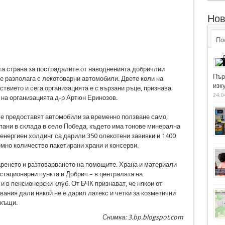
Нов
По
та страна за пострадалите от наводненията добричлии
Пър
не разполага с лекотоварни автомобили. Двете коли на
изку
твието и сега организацията е с вързани ръце, признава
24.0
на организацията д-р Артюн Еринозов.
е предоставят автомобили за временно ползване само,
пани в склада в село Победа, където има тонове минерална
 енергиен холдинг са дарили 350 олекотени завивки и 1400
омно количество пакетирани храни и консерви.
аренето и разтоварването на помощите. Храна и материали
стационарни пункта в Добрич – в централата на
и в пенсионерски клуб. От БЧК признават, че някои от
ания дали някой не е дарил латекс и четки за козметични
 къщи.
Снимка: 3.bp.blogspot.com