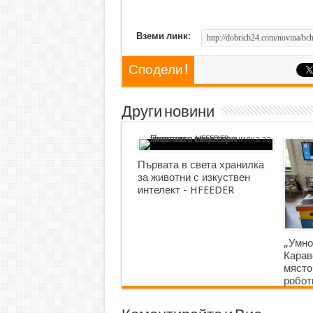
Вземи линк:
Сподели !
Други новини
Първата в света хранилка
за животни с изкуствен
интелект - HFEEDER
„Умно
Карав
място
робот