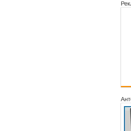
Рек
Ант