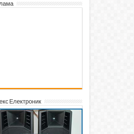
лама
екс Електроник