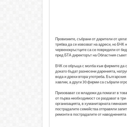
Провизиите, събрани от дарители от цяла
трябва да се извозват на адреси, но БЧК 
червенокръстците са се повредили от бедс
пред БТА директорът на Областния съвет 
БЧК се обръща с молба към фирмите да с
докато бъдат разнесени даренията, натру
вода и дрехи втора употреба. Българския
хавлии, а други 30 фирми са събрали огр
Призовават се младежи да помагат в тов
от първа необходимост се раздават в три 
организацията, в хуманитарната гимназия 
пострадалите семейства отправяли запитв
ремонти в пострадалите от наводненията