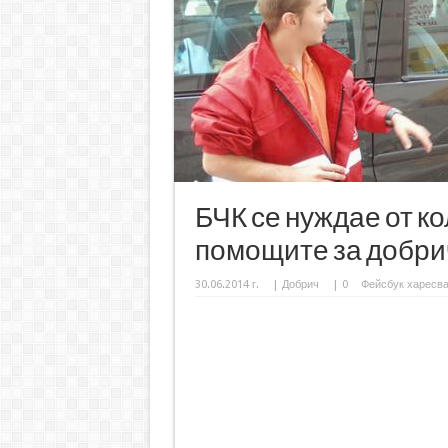
БЧК се нуждае от ко
помощите за добр
30.06.2014 г.
|
Добрич
|
0
Фейсбук харесв