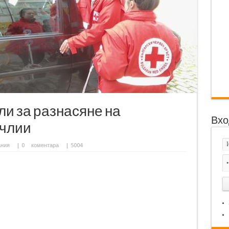
ли за разнасяне на
Вхо
ичлии
ания
|
0
коментара
| 5004