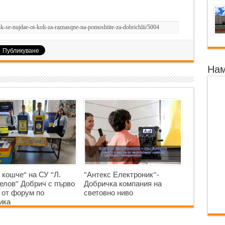
Нам
 кошче“ на СУ “Л.
"Антекс Електроник"-
елов” Добрич с първо
Добричка компания на
 от форум по
световно ниво
ика