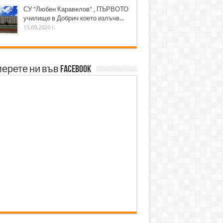
СУ "Любен Каравелов" , ПЪРВОТО
училище в Добрич което излъчв...
15.09.2020 г.
ерете ни във Facebook