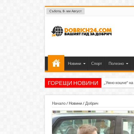
Събота, 8- ми Август
Новини
Спорт
Полезно
ГОРЕЩИ НОВИНИ
„Умно кошче“ на
Начало
/
Новини
/
Добрич