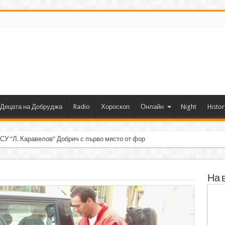
Децата на Добруджа
Radio
Хороскоп
Онлайн
Night
Histor
 СУ “Л. Каравелов” Добрич с първо място от форум по роботика
На 