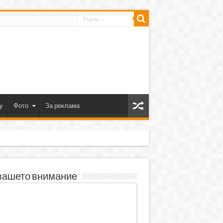
y
Фото
За реклама
вашето внимание