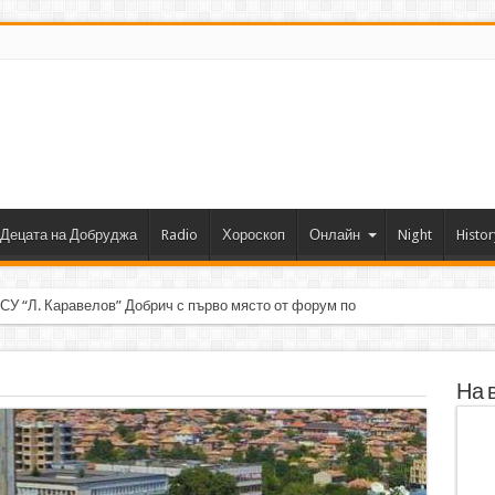
Децата на Добруджа
Radio
Хороскоп
Онлайн
Night
Histor
 СУ “Л. Каравелов” Добрич с първо място от форум по роботика
На 