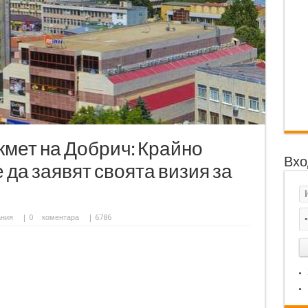
-кмет на Добрич: Крайно
Вхо
 да заявят своята визия за
ания
|
0
коментара
| 6786