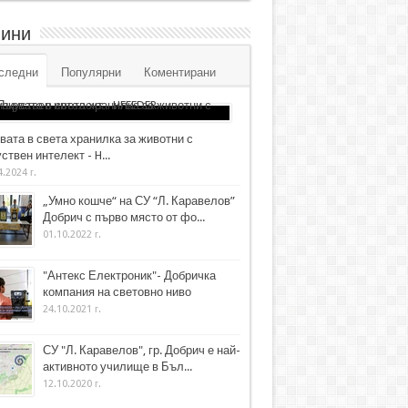
ини
следни
Популярни
Коментирани
вата в света хранилка за животни с
ствен интелект - H...
4.2024 г.
„Умно кошче“ на СУ “Л. Каравелов”
Добрич с първо място от фо...
01.10.2022 г.
"Антекс Електроник"- Добричка
компания на световно ниво
24.10.2021 г.
СУ "Л. Каравелов", гр. Добрич е най-
активното училище в Бъл...
12.10.2020 г.