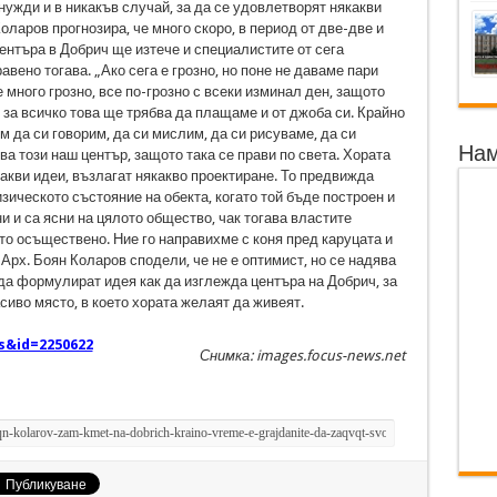
 нужди и в никакъв случай, за да се удовлетворят някакви
оларов прогнозира, че много скоро, в период от две-две и
ентъра в Добрич ще изтече и специалистите от сега
вено тогава. „Ако сега е грозно, но поне не даваме пари
 много грозно, все по-грозно с всеки изминал ден, защото
 за всичко това ще трябва да плащаме и от джоба си. Крайно
 да си говорим, да си мислим, да си рисуваме, да си
Нам
а този наш център, защото така се прави по света. Хората
какви идеи, възлагат някакво проектиране. То предвижда
ическото състояние на обекта, когато той бъде построен и
ни и са ясни на цялото общество, чак тогава властите
то осъществено. Ние го направихме с коня пред каруцата и
. Арх. Боян Коларов сподели, че не е оптимист, но се надява
 да формулират идея как да изглежда центъра на Добрич, за
сиво място, в което хората желаят да живеят.
s&id=2250622
Снимка: images.focus-news.net