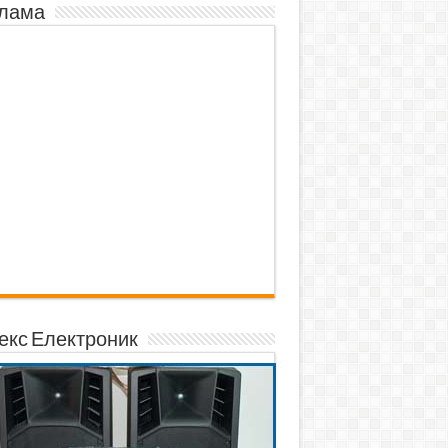
лама
екс Електроник