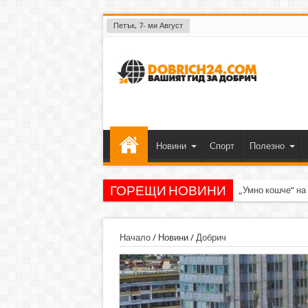
Петък, 7- ми Август
Новини
Спорт
Полезно
ГОРЕЩИ НОВИНИ
„Умно кошче“ на
Начало
/
Новини
/
Добрич