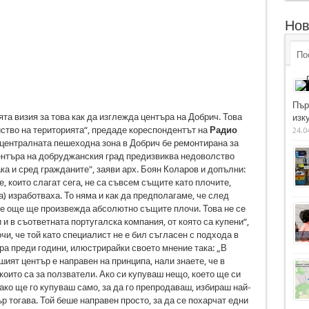
Нов
По
Пър
та визия за това как да изглежда центъра на Добрич. Това
изку
йство на територията“, предаде кореспондентът на
Радио
24.0
т централната пешеходна зона в Добрич бе ремонтирана за
центъра на добруджанския град предизвиква недоволство
ка и сред гражданите", заяви арх. Боян Коларов и допълни:
е, които слагат сега, не са съвсем същите като плочите,
ра) изработваха. То няма и как да предполагаме, че след
е още ще произвежда абсолютно същите плочи. Това не се
 и в съответната португалска компания, от която са купени“,
чи, че той като специалист не е бил съгласен с подхода в
ра преди години, илюстрирайки своето мнение така: „В
ият център е направен на принципа, нали знаете, че в
 които са за ползватели. Ако си купуваш нещо, което ще си
ако ще го купуваш само, за да го препродаваш, избираш най-
 тогава. Той беше направен просто, за да се похарчат едни