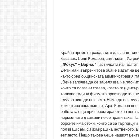
Крайно време е гражданите да заявят своя
каза арх. Боян Коларов, зам.-кмет „Устро
„Фокус” – Варна
. "Настилката на част о
24-ти май, въпреки това обаче видът на 
както сред общинската администрация, та
„Вече започва да се забелязва, че плочит
които са слагани тогава, когато го (центъ
толкова години фирмата производител вс
случва никъде по света. Няма да се случи
коментира зам.-кметът. Арх. Коларов посо
работата още при проектирането на центъ
нормалните държави не се прави така. Наш
борсите има стоки, които са за търговци и
ползваш сам, си избираш качественото, а 
евтиното. Нещо такова беше нашият център