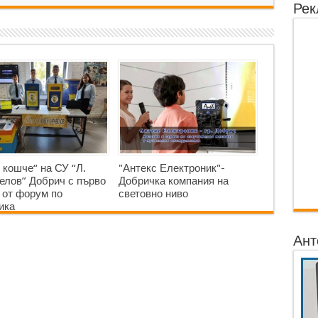
Рек
 кошче“ на СУ “Л.
"Антекс Електроник"-
елов” Добрич с първо
Добричка компания на
 от форум по
световно ниво
ика
Ант