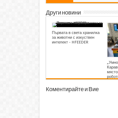
Други новини
Първата в света хранилка
за животни с изкуствен
интелект - HFEEDER
„Умно
Карав
място
робот
Коментирайте и Вие