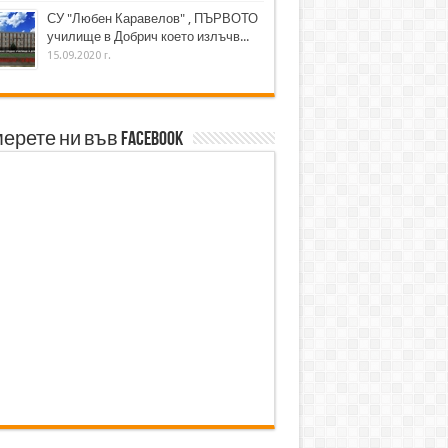
СУ "Любен Каравелов" , ПЪРВОТО
училище в Добрич което излъчв...
15.09.2020 г.
ерете ни във Facebook