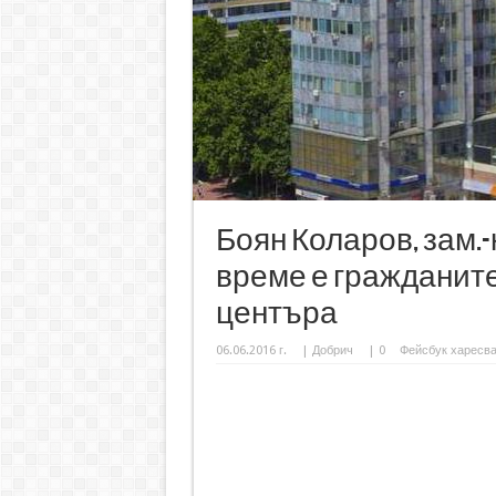
Боян Коларов, зам.
време е гражданите
центъра
06.06.2016 г.
|
Добрич
|
0
Фейсбук харесв