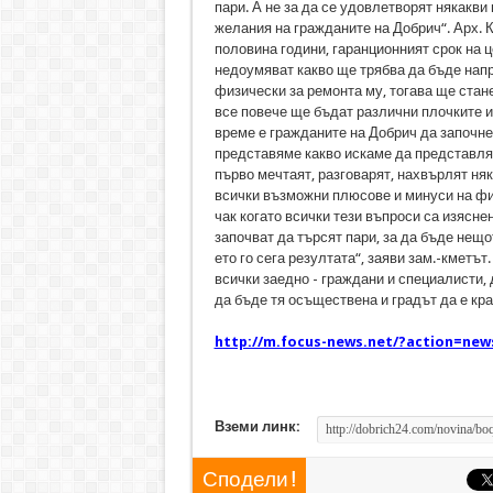
пари. А не за да се удовлетворят някакви
желания на гражданите на Добрич“. Арх. К
половина години, гаранционният срок на ц
недоумяват какво ще трябва да бъде напра
физически за ремонта му, тогава ще стане
все повече ще бъдат различни плочките и
време е гражданите на Добрич да започнем
представяме какво искаме да представляв
първо мечтаят, разговарят, нахвърлят ня
всички възможни плюсове и минуси на физ
чак когато всички тези въпроси са изясне
започват да търсят пари, за да бъде нещо
ето го сега резултата“, заяви зам.-кметът
всички заедно - граждани и специалисти,
да бъде тя осъществена и градът да е кра
http://m.focus-news.net/?action=new
Вземи линк:
Сподели !