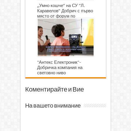
„Умно кошче“ на СУ “Л.
Каравелов” Добрич с първо
място от форум по
роботика
"Антекс Електроник"-
Добричка компания на
световно ниво
Коментирайте и Вие
На вашето внимание