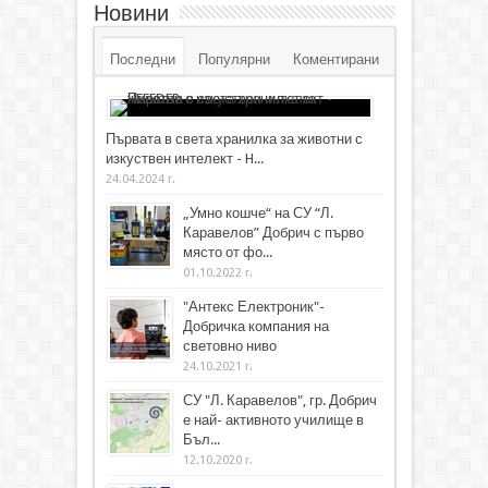
Новини
Последни
Популярни
Коментирани
Първата в света хранилка за животни с
изкуствен интелект - H...
24.04.2024 г.
„Умно кошче“ на СУ “Л.
Каравелов” Добрич с първо
място от фо...
01.10.2022 г.
"Антекс Електроник"-
Добричка компания на
световно ниво
24.10.2021 г.
СУ "Л. Каравелов", гр. Добрич
е най- активното училище в
Бъл...
12.10.2020 г.