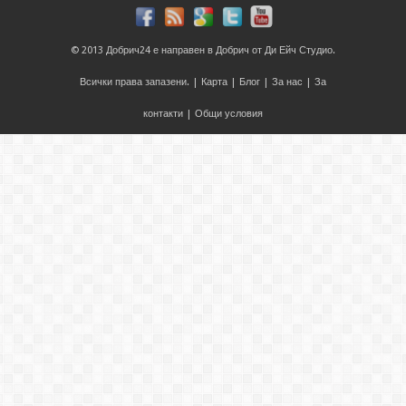
© 2013
Добрич24
е направен в
Добрич
от
Ди Ейч Студио
.
Всички права запазени. |
Карта
|
Блог
|
За нас
|
За
контакти
|
Общи условия