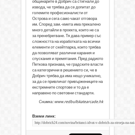
общинарите в Добрич са стигнали до
извода, че трябва да се допитат до
големите професионалисти от
Острова и сега само чакат отговора
им. Според зам.-кмета има прекалено
много детайли в проекта, които не са
за пренебрегване. Тя дава пример със
сложността на изработката на всички
елементи от скейтпарка, които трябва
да позволяват различни карания и
спускания и премятания. Пред радиото
Петкова признава, че градските власти
са категорични в решението си, че в
Добрич трябва да има нещо уникално,
за да се привличат привържениците на
екстремните спортове и то да е
направено по световни стандарти.
Снимка: www.redbullskatearcade.hk
Вземи линк: