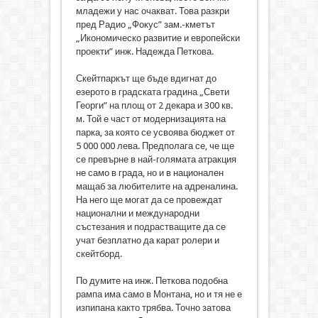
младежи у нас очакват. Това разкри
пред Радио „Фокус” зам.-кметът
„Икономическо развитие и европейски
проекти” инж. Надежда Петкова.
Скейтпаркът ще бъде вдигнат до
езерото в градската градина „Свети
Георги” на площ от 2 декара и 300 кв.
м. Той е част от модернизацията на
парка, за която се усвоява бюджет от
5 000 000 лева. Предполага се, че ще
се превърне в най-голямата атракция
не само в града, но и в национален
мащаб за любителите на адреналина.
На него ще могат да се провеждат
национални и международни
състезания и подрастващите да се
учат безплатно да карат ролери и
скейтборд.
По думите на инж. Петкова подобна
рампа има само в Монтана, но и тя не е
изпипана както трябва. Точно затова