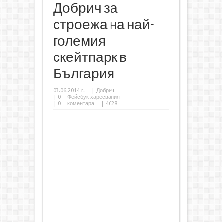
Добрич за
строежа на най-
големия
скейтпарк в
България
03.06.2014 г.
|
Добрич
|
0
Фейсбук харесвания
|
0
коментара
| 4628