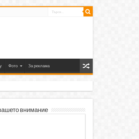
y
Фото
За реклама
вашето внимание