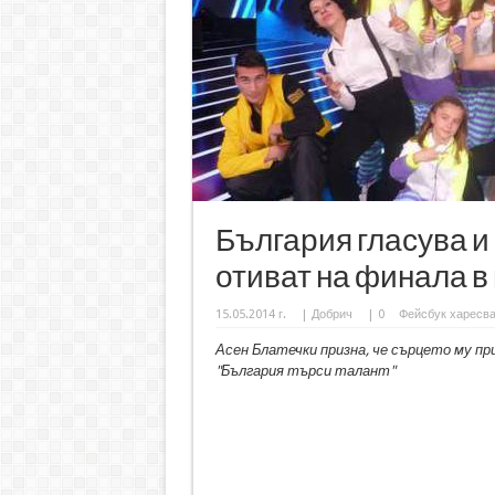
България гласува и 
отиват на финала в
15.05.2014 г.
|
Добрич
|
0
Фейсбук харесв
Асен Блатечки призна, че сърцето му пр
"България търси талант"