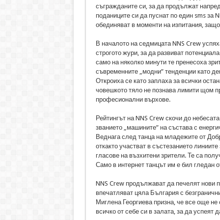
съгражданите си, за да продължат напред
поданиците си да пуснат по един sms за N
обединяват в моменти на изпитания, защот
В началото на седмицата NNS Crew успях
строгото жури, за да развиват потенциала
само на няколко минути те пренесоха зри
съвременните „модни” тенденции като де
Откроиха се като заплаха за всички остан
човешкото тяло не познава лимити щом п
професионални върхове.
Рейтингът на NNS Crew скочи до небесата
званието „машините” на състава с енерги
Веднага след танца на младежите от Добр
откакто участват в състезанието линиите з
гласове на възхитени зрители. Те са пол
Само в интернет танцът им е бил гледан о
NNS Crew продължават да печелят нови пр
впечатляват цяла България с безгранични
Миглена Георгиева призна, че все още не 
всичко от себе си в залата, за да успеят