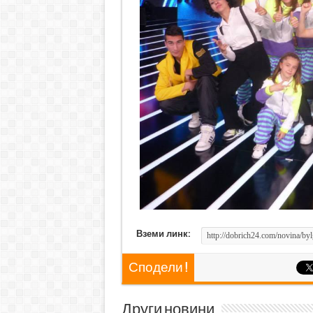
Вземи линк:
Сподели !
Други новини