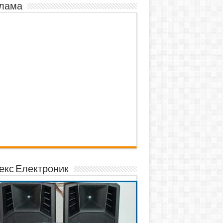
лама
екс Електроник