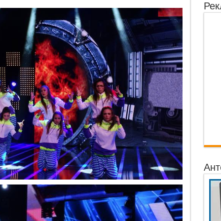
Рек
Ант