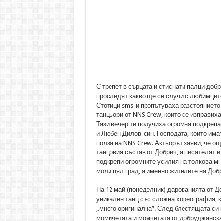
С трепет в сърцата и стиснати палци добр
проследят какво ще се случи с любимците
Стотици sms-и пропътуваха разстоянието
танцьори от NNS Crew, които се изправих
Тази вечер те получиха огромна подкрепа
и Любен Дилов-син. Господата, които имат
полза на NNS Crew. Актьорът заяви, че о
танцовия състав от Добрич, а писателят 
подкрепи огромните усилия на толкова мно
моли цял град, а именно жителите на Доб
На 12 май (понеделник) дарованията от Д
уникален танц със сложна хореография, к
„много оригинална”. След блестящата си 
момичетата и момчетата от добруджанска