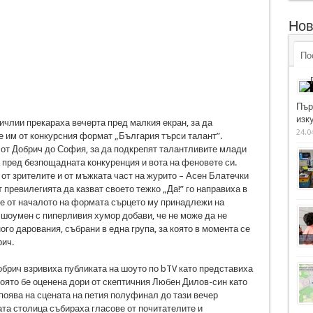
Нов
По
Пър
изку
ичлии прекараха вечерта пред малкия екран, за да
24.0
 им от конкурсния формат „България търси талант”.
 от Добрич до София, за да подкрепят талантливите млади
а пред безпощадната конкуренция и вота на феновете си.
 от зрителите и от мъжката част на журито – Асен Блатечки
 превилегията да казват своето тежко „Да!” го направиха в
ще от началото на формата сърцето му принадлежи на
и шоумен с пиперливия хумор добави, че не може да не
го дарования, събрани в една група, за която в момента се
рич.
обрич взривиха публиката на шоуто по bTV като представиха
оято бе оценена дори от скептичния Любен Дилов-син като
поява на сцената на петия полуфинал до тази вечер
та столица събираха гласове от почитателите и