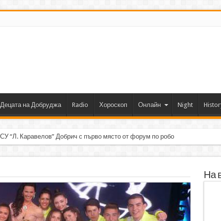
Децата на Добруджа
Radio
Хороскоп
Онлайн
Night
Histor
 СУ “Л. Каравелов” Добрич с първо място от форум по роботика
На 