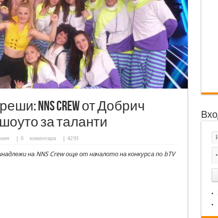
реши: NNS Crew от Добрич
Вхо
 шоуто за таланти
ания
|
0
коментара
| 4293
инадлежи на NNS Crew още от началото на конкурса по bTV