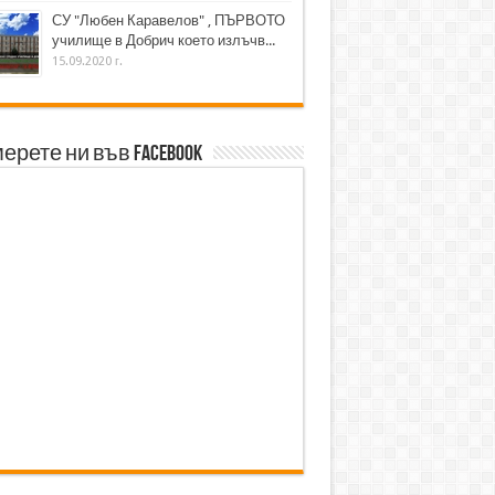
СУ "Любен Каравелов" , ПЪРВОТО
училище в Добрич което излъчв...
15.09.2020 г.
ерете ни във Facebook