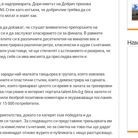
 в надпреварата. Дори кметът на Добрич призова
NS Crew като изтъкна, че добричлии трябва да се
о могат и знаят как.
а да докажат, че слушат внимателно препоръките на
 си и да заслужат класирането си за финала. В рамките
телите си в различните десетилетия на миналия век и
Нам
монстрираха различни ретро, класически и щури съчетания.
али участници, че ще спечелят състезанието и разкриха, че
ред себе си има мисията да преследва мечти и
 заради най-малката танцьорка в групата, която извоюва
чните и пластични стъпки, които демонстрира на сцената.
ич, които прекарват цялото си време в залата за тренировки
а гласуване и интернет портала talent.btv.bg бяха залети от
учили безброй позитивни коментари и окуражаващи послания.
т 15 000 потребители.
иятелства, докато се катерят към победата и да
я си талант. За следващото си представяне треньорката им
са измислили съчетание, но за сметка на това пък ще дадат
 да изненадат отново журито и публиката с нещо разтърсващо.