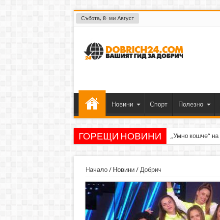
Събота, 8- ми Август
Новини
Спорт
Полезно
ГОРЕЩИ НОВИНИ
„Умно кошче“ на
Начало
/
Новини
/
Добрич