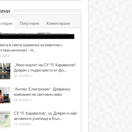
ини
следни
Популярни
Коментирани
вата в света хранилка за животни с
ствен интелект - H...
4.2024 г.
„Умно кошче“ на СУ “Л. Каравелов”
Добрич с първо място от фо...
01.10.2022 г.
"Антекс Електроник"- Добричка
компания на световно ниво
24.10.2021 г.
СУ "Л. Каравелов", гр. Добрич е най-
активното училище в Бъл...
12.10.2020 г.