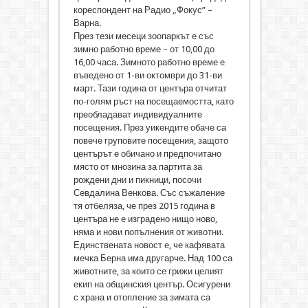
кореспондент на Радио „Фокус” –
Варна.
През тези месеци зоопаркът е със
зимно работно време – от 10,00 до
16,00 часа. Зимното работно време е
въведено от 1-ви октомври до 31-ви
март. Тази година от центъра отчитат
по-голям ръст на посещаемостта, като
преобладават индивидуалните
посещения. През уикендите обаче са
повече груповите посещения, защото
центърът е обичано и предпочитано
място от мнозина за партита за
рождени дни и пикници, посочи
Севдалина Венкова. Със съжаление
тя отбеляза, че през 2015 година в
центъра не е изградено нищо ново,
няма и нови попълнения от животни.
Единствената новост е, че кафявата
мечка Берна има другарче. Над 100 са
животните, за които се грижи целият
екип на общинския център. Осигурени
с храна и отопление за зимата са