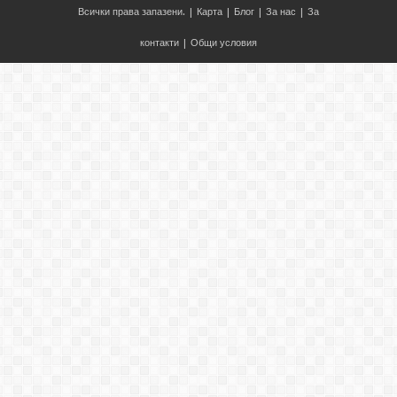
Всички права запазени. |
Карта
|
Блог
|
За нас
|
За
контакти
|
Общи условия