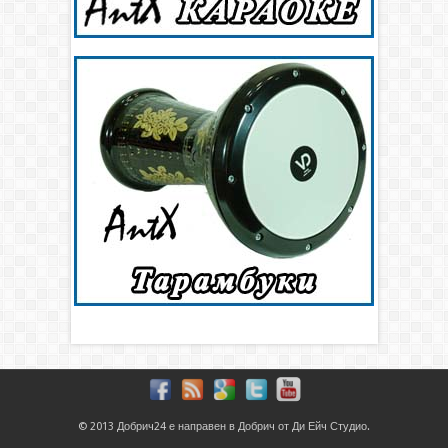
© 2013
Добрич24
е направен в
Добрич
от
Ди Ейч Студио
.