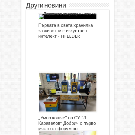
Други новини
Първата в света хранилка
за животни с изкуствен
интелект - HFEEDER
„Умно кошче“ на СУ “Л.
Каравелов” Добрич с първо
място от форум по
роботика