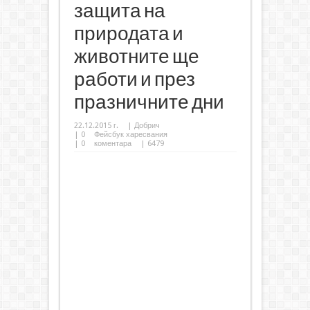
защита на
природата и
животните ще
работи и през
празничните дни
22.12.2015 г.
|
Добрич
|
0
Фейсбук харесвания
|
0
коментара
| 6479