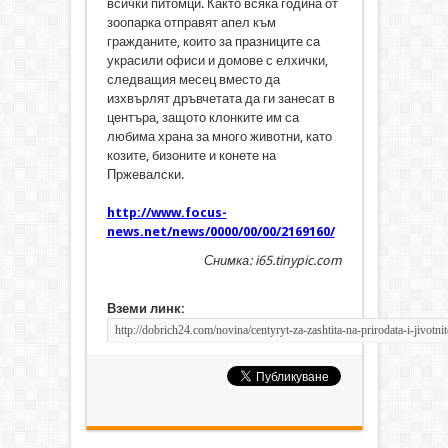
всички питомци. Както всяка година от
зоопарка отправят апел към
гражданите, които за празниците са
украсили офиси и домове с елхички,
следващия месец вместо да
изхвърлят дръвчетата да ги занесат в
центъра, защото клонките им са
любима храна за много животни, като
козите, бизоните и конете на
Пржевалски.
http://www.focus-
news.net/news/0000/00/00/2169160/
Снимка: i65.tinypic.com
Вземи линк: