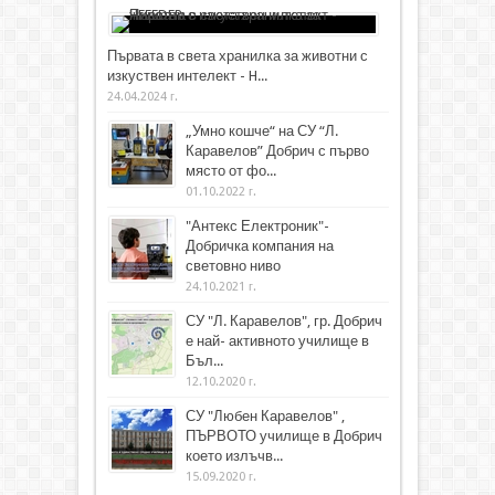
Първата в света хранилка за животни с
изкуствен интелект - H...
24.04.2024 г.
„Умно кошче“ на СУ “Л.
Каравелов” Добрич с първо
място от фо...
01.10.2022 г.
"Антекс Електроник"-
Добричка компания на
световно ниво
24.10.2021 г.
СУ "Л. Каравелов", гр. Добрич
е най- активното училище в
Бъл...
12.10.2020 г.
СУ "Любен Каравелов" ,
ПЪРВОТО училище в Добрич
което излъчв...
15.09.2020 г.