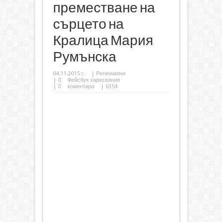
преместване на
сърцето на
Кралица Мария
Румънска
04.11.2015 г.
|
Регионални
|
0
Фейсбук харесвания
|
0
коментара
| 6354