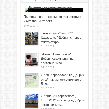
Първата в света хранилка за животни с
изкуствен интелект - H...
24.04.2024 г.
„Умно кошче“ на СУ “Л.
Каравелов” Добрич с първо
място от фо...
01.10.2022 г.
"Антекс Електроник"-
Добричка компания на
световно ниво
24.10.2021 г.
СУ "Л. Каравелов", гр. Добрич
е най- активното училище в
Бъл...
12.10.2020 г.
СУ "Любен Каравелов" ,
ПЪРВОТО училище в Добрич
което излъчв...