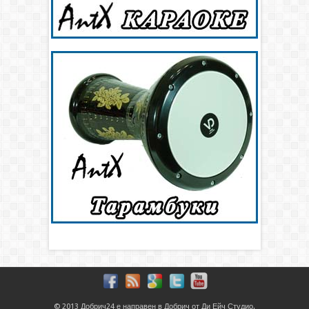
© 2013
Добрич24
е направен в
Добрич
от
Ди Ейч Студио
.