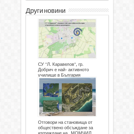
Други новини
СУ "Л. Каравелов", гр.
Добрич е най- активното
училище в България
Отговори на становища от
обществено обсъждане за
изграждане на „МОМЧИЛ