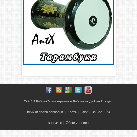
© 2013
Добрич24
е направен в
Добрич
от
Ди Ейч Студио
.
Всички права запазени. |
Карта
|
Блог
|
За нас
|
За
контакти
|
Общи условия