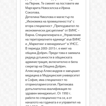
на Перник. Те сменят на постовете им
Маргарита Новоселска и Ирена
Соколова.
Детелина Николова е магистър по
„Икономика на промишлеността” с
втора специалност „Преподавател по
икономически дисциплини” от ВИНС –
Варна. Специализирала е „Управление
на териториалните единици” във ВИНС
и „Маркетинг и мениджмънт” в УНСС.
В периода 2003-2015 г. е кмет на
община Добрич. Преди това е заемала
редица длъжности в общинската
администрация, включително е била
секретар на Община Добрич.
Александър Александров е завършил
медицина в Медицинския университет
в София, има специалност по
оториноларингология. Притежава
допълнителна квалификация по
здравен мениджмънт. От 1993 г.
работи по специалността си, а от
началото на годината е и управител на