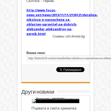
СБАЛББ – Перник.
http://www.focus-
news.net/news/2015/11/11/2150121/detelina-
nikolova-e-naznachena-za-
oblasten-upravitel-na-dobrich-
aleksandar-aleksandrov-na-
pernik.html
Снимка: cdn.kmeta.bg
Вземи линк:
Други новини
Първата в света хранилка