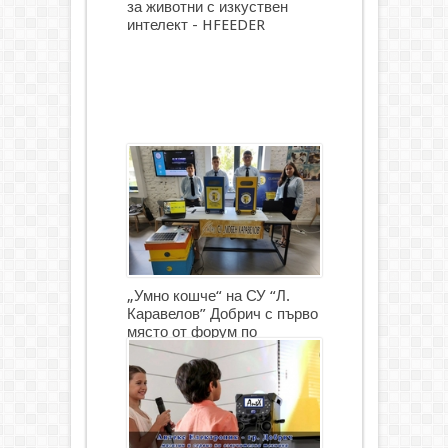
за животни с изкуствен
интелект - HFEEDER
„Умно кошче“ на СУ “Л.
Каравелов” Добрич с първо
място от форум по
роботика