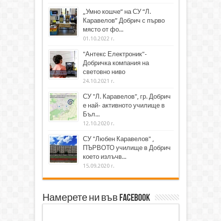
„Умно кошче“ на СУ “Л.
Каравелов” Добрич с първо
място от фо...
01.10.2022 г.
"Антекс Електроник"-
Добричка компания на
световно ниво
24.10.2021 г.
СУ "Л. Каравелов", гр. Добрич
е най- активното училище в
Бъл...
12.10.2020 г.
СУ "Любен Каравелов" ,
ПЪРВОТО училище в Добрич
което излъчв...
15.09.2020 г.
Намерете ни във Facebook