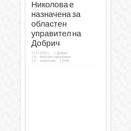
Николова е
назначена за
областен
управител на
Добрич
11.11.2015 г.
|
Добрич
|
0
Фейсбук харесвания
|
0
коментара
| 6366