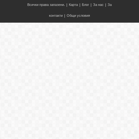
Всички права запазени. |
Карта
|
Блог
|
За нас
|
За
контакти
|
Общи условия