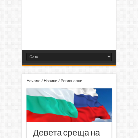
Начало
/
Новини
/
Регионални
Девета среща на