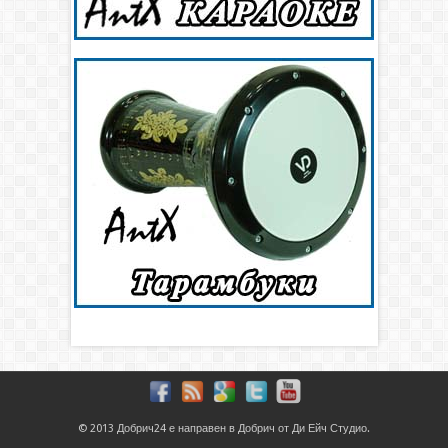
© 2013
Добрич24
е направен в
Добрич
от
Ди Ейч Студио
.