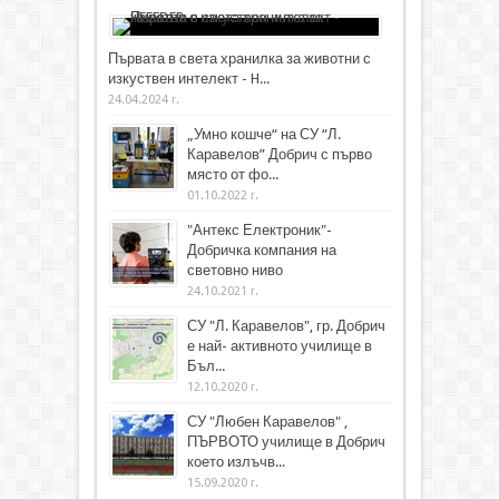
Първата в света хранилка за животни с
изкуствен интелект - H...
24.04.2024 г.
„Умно кошче“ на СУ “Л.
Каравелов” Добрич с първо
място от фо...
01.10.2022 г.
"Антекс Електроник"-
Добричка компания на
световно ниво
24.10.2021 г.
СУ "Л. Каравелов", гр. Добрич
е най- активното училище в
Бъл...
12.10.2020 г.
СУ "Любен Каравелов" ,
ПЪРВОТО училище в Добрич
което излъчв...
15.09.2020 г.