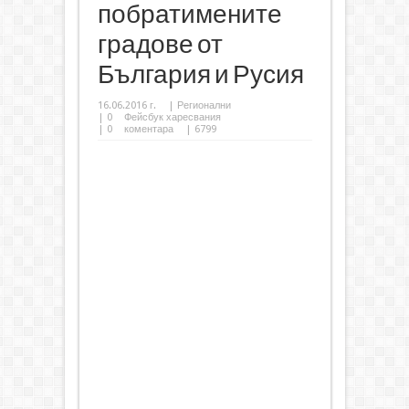
побратимените
градове от
България и Русия
16.06.2016 г.
|
Регионални
|
0
Фейсбук харесвания
|
0
коментара
| 6799