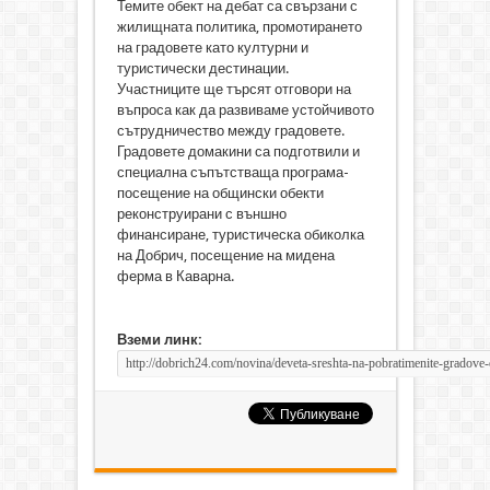
Темите обект на дебат са свързани с
жилищната политика, промотирането
на градовете като културни и
туристически дестинации.
Участниците ще търсят отговори на
въпроса как да развиваме устойчивото
сътрудничество между градовете.
Градовете домакини са подготвили и
специална съпътстваща програма-
посещение на общински обекти
реконструирани с външно
финансиране, туристическа обиколка
на Добрич, посещение на мидена
ферма в Каварна.
Вземи линк: