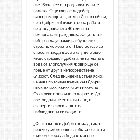
насъбрала се от продължителните
валежи. Още вчера следобед
вицепремиерът Цветлин Йовчев обяви,
че в Добрич и близките села работят
по отводняването 40 екипа на
пожарната и гражданска защита. Той
побърза да успокои разбунените
страсти, че хората от Ново Ботево са
спасени преди да се е случило още
нещо страшно и добави, че изтеклата
вода от злополучния язовир ще се
поеме от друг в непосредствена
близост. След инцидента стана ясно,
че нова приливна вълна към Добрич
няма да има, въпреки че нивото на
Суха река е започнало да расте. До
пострадали не се е стигнало, а
експерти непрекъснато са
наблюдавали ситуацията.
„Очаквам, че в Добрич няма да има
повече усложнения на обстановката и
съвсем скоро да бъде отменено