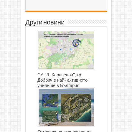
Други новини
СУ "Л. Каравелов", гр.
Добрич е най- активното
училище в България
Отговори на становища от