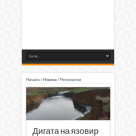
Начало
/
Новини
/
Регионални
Дигата на язовир