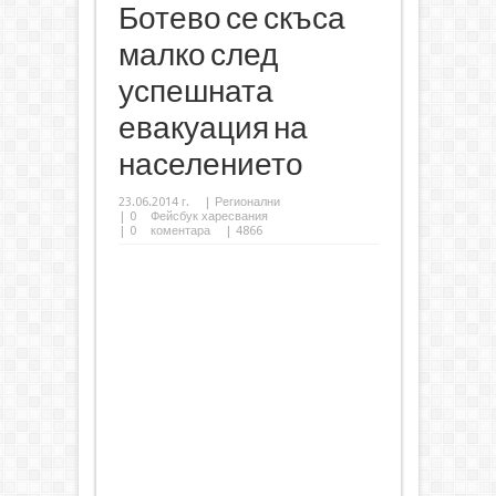
Ботево се скъса
малко след
успешната
евакуация на
населението
23.06.2014 г.
|
Регионални
|
0
Фейсбук харесвания
|
0
коментара
| 4866