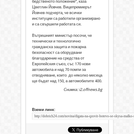
бедственото положение“, каза
Цветлин Йовчев. Вицепремиерът
Йовчев подчерта, че всички
институции са работили организирано
и са свършили работата си.
Вътрешният министър посочи, че
технически и технологично
гражданска защита и пожарна
безопасност са оборудвани
благодарение на средства от
Европейския съюз, със 170 нови
автомобила и над 70 помпи за
отводняване, които до няколко месеца
ще бъдат над 150, а автомобилите 400.
Снимка: i2.offnews.bg
Вземи линк: