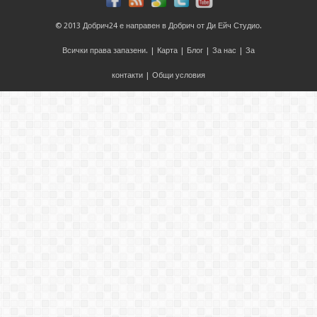
© 2013
Добрич24
е направен в
Добрич
от
Ди Ейч Студио
.
Всички права запазени. |
Карта
|
Блог
|
За нас
|
За
контакти
|
Общи условия