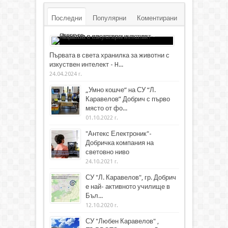
Последни
Популярни
Коментирани
Първата в света хранилка за животни с
изкуствен интелект - H...
24.04.2024 г.
„Умно кошче“ на СУ “Л.
Каравелов” Добрич с първо
място от фо...
01.10.2022 г.
"Антекс Електроник"-
Добричка компания на
световно ниво
24.10.2021 г.
СУ "Л. Каравелов", гр. Добрич
е най- активното училище в
Бъл...
12.10.2020 г.
СУ "Любен Каравелов" ,