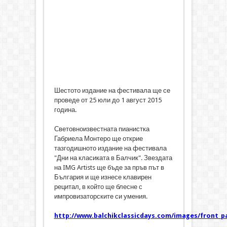
Шестото издание на фестивала ще се
проведе от 25 юли до 1 август 2015
година.
Световноизвестната пианистка
Габриела Монтеро ще открие
тазгодишното издание на фестивала
"Дни на класиката в Балчик". Звездата
на IMG Artists ще бъде за пръв път в
България и ще изнесе клавирен
рецитал, в който ще блесне с
импровизаторските си умения.
http://www.balchikclassicdays.com/images/front_p