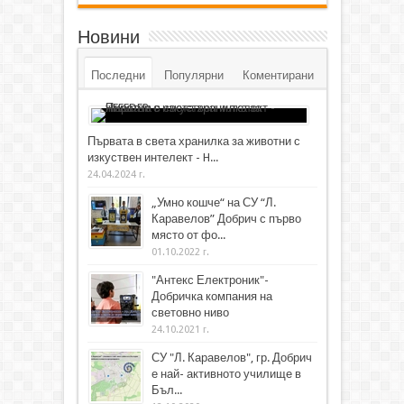
Новини
Последни
Популярни
Коментирани
Първата в света хранилка за животни с
изкуствен интелект - H...
24.04.2024 г.
„Умно кошче“ на СУ “Л.
Каравелов” Добрич с първо
място от фо...
01.10.2022 г.
"Антекс Електроник"-
Добричка компания на
световно ниво
24.10.2021 г.
СУ "Л. Каравелов", гр. Добрич
е най- активното училище в
Бъл...