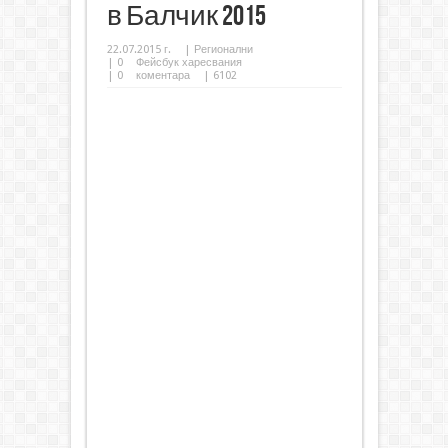
в Балчик 2015
22.07.2015 г.
|
Регионални
|
0
Фейсбук харесвания
|
0
коментара
| 6102