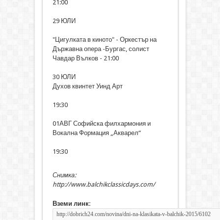
21:00
29 ЮЛИ
"Цигулката в киното" - Оркестър на
Държавна опера -Бургас, солист
Чавдар Вълков - 21:00
30 ЮЛИ
Духов квинтет Уинд Арт
19:30
01АВГ Софийска филхармония и
Вокална Формация „Акварел“
19:30
Снимка:
http://www.balchikclassicdays.com/
Вземи линк: