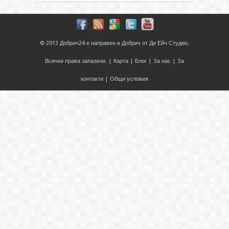
© 2013
Добрич24
е направен в
Добрич
от
Ди Ейч Студио
.
Всички права запазени. |
Карта
|
Блог
|
За нас
|
За
контакти
|
Общи условия