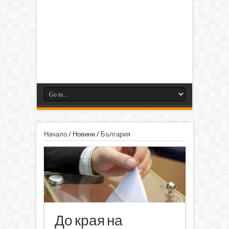
Начало
/
Новини
/
България
До края на