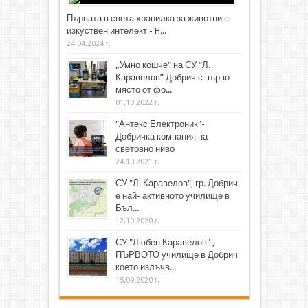
Първата в света хранилка за животни с
изкуствен интелект - H...
24.04.2024 г.
„Умно кошче“ на СУ “Л.
Каравелов” Добрич с първо
място от фо...
01.10.2022 г.
"Антекс Електроник"-
Добричка компания на
световно ниво
24.10.2021 г.
СУ "Л. Каравелов", гр. Добрич
е най- активното училище в
Бъл...
12.10.2020 г.
СУ "Любен Каравелов" ,
ПЪРВОТО училище в Добрич
което излъчв...
15.09.2020 г.