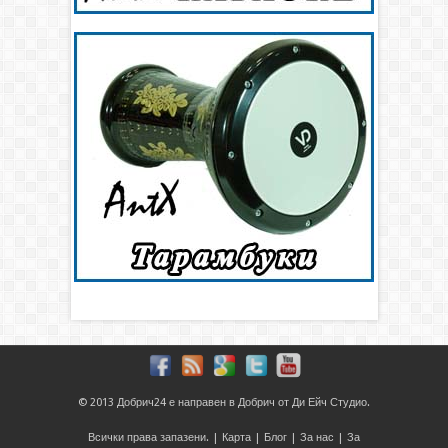
© 2013
Добрич24
е направен в
Добрич
от
Ди Ейч Студио
.
Всички права запазени. |
Карта
|
Блог
|
За нас
|
За