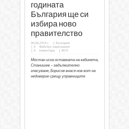
годината
България ще си
избира ново
правителство
06.06.2014 г.
|
България
|
0
Фейсбук харесвания
|
0
коментара
| 4673
Местан иска оставката на кабинета,
Станишев – задължително
гласуване, Борисов внася нов вот на
недоверие срещу управниците