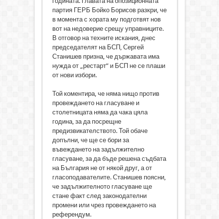
годината. Главата на опозиционната
партия ГЕРБ Бойко Борисов разкри, че
в момента с хората му подготвят нов
вот на недоверие срещу управниците.
В отговор на техните искания, днес
председателят на БСП, Сергей
Станишев призна, че държавата има
нужда от „рестарт” и БСП не се плаши
от нови избори.
Той коментира, че няма нищо против
провеждането на гласуване и
столетницата няма да чака цяла
година, за да посрещне
предизвикателството. Той обаче
допълни, че ще се бори за
въвеждането на задължително
гласуване, за да бъде решена съдбата
на България не от някой друг, а от
гласоподавателите. Станишев поясни,
че задължителното гласуване ще
стане факт след законодателни
промени или чрез провеждането на
референдум.