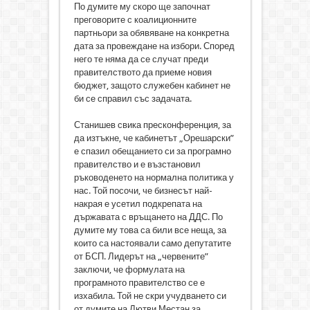
По думите му скоро ще започнат
преговорите с коалиционните
партньори за обявяване на конкретна
дата за провеждане на избори. Според
него те няма да се случат преди
правителството да приеме новия
бюджет, защото служебен кабинет не
би се справил със задачата.
Станишев свика пресконференция, за
да изтъкне, че кабинетът „Орешарски”
е спазил обещанието си за програмно
правителство и е възстановил
ръководенето на нормална политика у
нас. Той посочи, че бизнесът най-
накрая е усетил подкрепата на
държавата с връщането на ДДС. По
думите му това са били все неща, за
които са настоявали само депутатите
от БСП. Лидерът на „червените”
заключи, че формулата на
програмното правителство се е
изхабила. Той не скри учудването си
от думите на Лютви Местан за