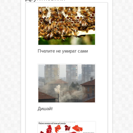
Пчелите не умират сами
Дишай!