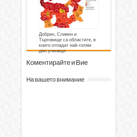
Добрич, Сливен и
Търговище са областите, в
които отпадат най-голям
дял ученици
Коментирайте и Вие
На вашето внимание