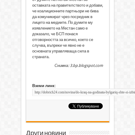
оставката на правителството и добави,
че коалиционните партньори не бива
да комуникират чрез посредник в
лицето на медиите. По думите му
изявлението на Местан само е
доказало, че БСП понася
отговорността за всичко, което се
случва, въпреки че явно не е
основната управляваща сила в
страната.
Снимка: 3.bp.blogspot.com
Вземи линк:
Други новини