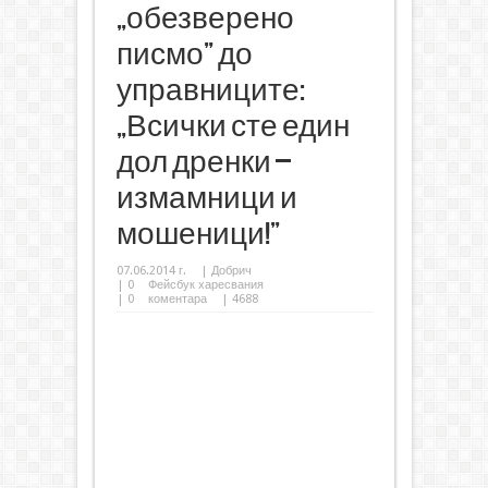
„обезверено
писмо” до
управниците:
„Всички сте един
дол дренки –
измамници и
мошеници!”
07.06.2014 г.
|
Добрич
|
0
Фейсбук харесвания
|
0
коментара
| 4688