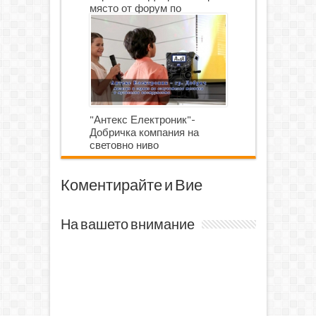
място от форум по
роботика
"Антекс Електроник"-
Добричка компания на
световно ниво
Коментирайте и Вие
На вашето внимание