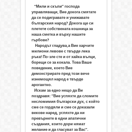
“Мили и скъпи” господа
управляващи, Вие докога смятате
да се подигравате и унижавате
българския народ? Докога ще си
плететe собствената кошница за
наша сметка и върху нашите
гърбове?
Народът гладува,а Вие харчите
милиони левове с твърде лека
ръка! По-зле сте и от хайка вълци,
борещи се за кокала. Това Ваше
поведение, което Вие
демонстрирате пред този вече
изнемощял народ е твърде
арогантно.
Искам за едно нещо да Ви
поздравя: ”Вие успяхте да сломите
несломимия български дух, с който
сме се гордяли и сме се доказали
векове наред, успяхте да ни
превърнете в едни апатични
създания, които дори нямат
желание и да гласуват за Вас”.