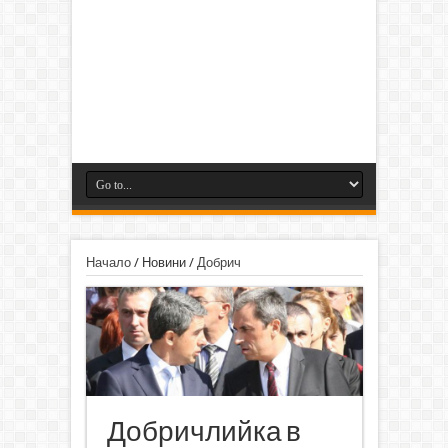
Начало
/
Новини
/
Добрич
Добричлийка в