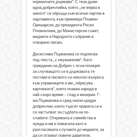
нормалните държави”. С тези думи
една добричлийка, която „не вярва в
никого” се обръща към всички партии в
парламента, към премиера Пламен
Орешарски, до президента Росен
Плевнелиев, до Министерски съвет,
медиите и Народното събрание в
отворено писмо.
Десислава Първанова се подписва
под текста „с неуважение”. Като
гражданин на Добрич с ясна позиция
за случващото се в държавата тя
поставя в писмото си няколко въпроса
към управниците и им „обрисува
картинката”, която очаква народа в
най-скоро време – глад и мизерия. Г-
жа Първанова е сред онези щедри
добричлии, които търсят правата си и
се застъпват за съдбата на по-
слабите. Откривала е семейства в
нужда и им е помагала като е
разгласявала случаите до медиите, за
да се отзоват повече дарители.