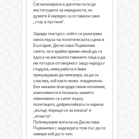
Сигнализирала е десетки пъти до
институциите за нередности, но
думите й нерядко са оставали само
„глас в пустиня”.
Заради театърът, който се разиграва
напоследък на политическата сцена в
България, Десислава Първанова
смята, че е крайно време някой да се
ядоса на високопоставените лица и да
им потърси отговорност защо народът
гладува, няма работа и бива
принуждаван да емигрира, за да се
спасява, кой както може, поединично.
Без никакви благодарствени излияния,
комплименти и похвали, каквито
обикновено се сипят върху
политиците, добричлийката ги нарича
„вълци, борещи се за кокала” и
„егоисти”.
Публикуваме вопъла на Десислава
Първанова с надеждата този път да се
намери кой да го чуе: