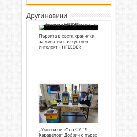
Други новини
Първата в света хранилка
за животни с изкуствен
интелект - HFEEDER
„Умно кошче“ на СУ “Л.
Каравелов” Добрич с първо