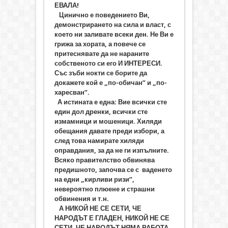
ЕВАЛА!
Цинично е поведението Ви,
демонстрирането на сила и власт, с
което ни заливате всеки ден. Не Ви е
грижа за хората, а повече се
притеснявате да не нараните
собственото си его И ИНТЕРЕСИ.
Със зъби нокти се борите да
докажете кой е „по-обичан” и „по-
харесван”.
А истината е една: Вие всички сте
един дол дренки, всички сте
измамници и мошеници. Хиляди
обещания давате преди избори, а
след това намирате хиляди
оправдания, за да не ги изпълните.
Всяко правителство обвинява
предишното, започва се с ваденето
на едни „кирливи ризи”,
невероятно плюене и страшни
обвинения и т.н.
А НИКОЙ НЕ СЕ СЕТИ, ЧЕ
НАРОДЪТ Е ГЛАДЕН, НИКОЙ НЕ СЕ
СЕТИ, ЧЕ НАРОДЪТ НЯМА РАБОТА,