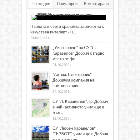
Последни
Популярни
Коментирани
Първата в света хранилка за животни с
изкуствен интелект - H...
24.04.2024 г.
„Умно кошче“ на СУ “Л.
Каравелов” Добрич с първо
място от фо...
01.10.2022 г.
"Антекс Електроник"-
Добричка компания на
световно ниво
24.10.2021 г.
СУ "Л. Каравелов", гр. Добрич
е най- активното училище в
Бъл...
12.10.2020 г.
СУ "Любен Каравелов" ,
ПЪРВОТО училище в Добрич
което излъчв...