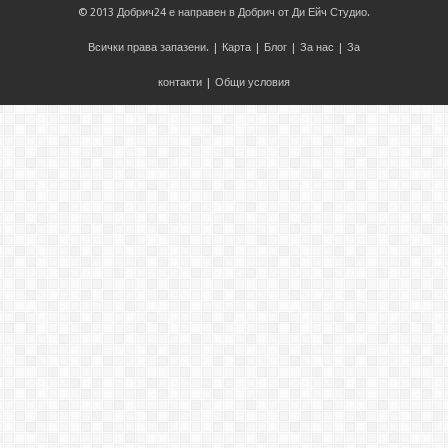
© 2013
Добрич24
е направен в
Добрич
от
Ди Ейч Студио
.
Всички права запазени. |
Карта
|
Блог
|
За нас
|
За
контакти
|
Общи условия