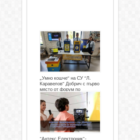
„Умно кошче“ на СУ “Л.
Каравелов” Добрич с първо
място от форум по
роботика
"Антекс Електроник"-