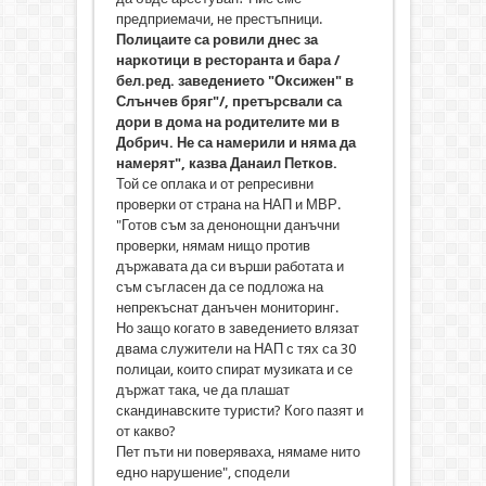
предприемачи, не престъпници.
Полицаите са ровили днес за
наркотици в ресторанта и бара /
бел.ред. заведението "Оксижен" в
Слънчев бряг"/, претърсвали са
дори в дома на родителите ми в
Добрич. Не са намерили и няма да
намерят", казва Данаил Петков.
Той се оплака и от репресивни
проверки от страна на НАП и МВР.
"Готов съм за денонощни данъчни
проверки, нямам нищо против
държавата да си върши работата и
съм съгласен да се подложа на
непрекъснат данъчен мониторинг.
Но защо когато в заведението влязат
двама служители на НАП с тях са 30
полицаи, които спират музиката и се
държат така, че да плашат
скандинавските туристи? Кого пазят и
от какво?
Пет пъти ни поверяваха, нямаме нито
едно нарушение", сподели