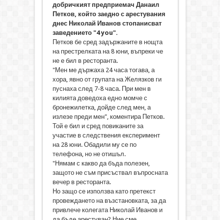
добричкият предприемач Данаил
Петков, който заедно с арестувания
днес Николай Иванов стопанисват
заведението "4 you".
Петков бе сред задържаните в нощта
на престрелката на 8 юни, въпреки че
не е бил в ресторанта.
"Мен ме държаха 24 часа тогава, а
хора, явно от групата на Желязков ги
пуснаха след 7-8 часа. При мен в
килията доведоха едно момче с
бронежилетка, дойде след мен, а
излезе преди мен", коментира Петков.
Той е бил и сред повиканите за
участие в следствения експеримент
на 28 юни. Обадили му се по
телефона, но не отишъл.
"Нямам с какво да бъда полезен,
защото не съм присъствал въпросната
вечер в ресторанта.
Но защо се използва като претекст
провеждането на възстановката, за да
привлече колегата Николай Иванов и
да бъде арестуван? Ние сме