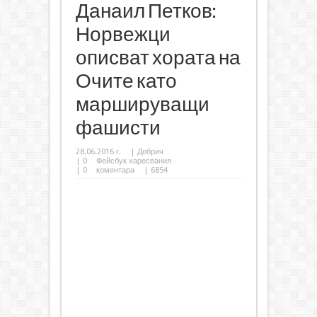
Данаил Петков:
Норвежци
описват хората на
Очите като
маршируващи
фашисти
28.06.2016 г.
|
Добрич
|
0
Фейсбук харесвания
|
0
коментара
| 6854