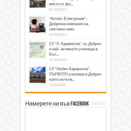
място от фо...
01.10.2022 г.
"Антекс Електроник"-
Добричка компания на
световно ниво
24.10.2021 г.
СУ "Л. Каравелов", гр. Добрич
е най- активното училище в
Бъл...
12.10.2020 г.
СУ "Любен Каравелов" ,
ПЪРВОТО училище в Добрич
което излъчв...
15.09.2020 г.
Намерете ни във Facebook