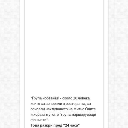
"Група норвежци - около 20 човека,
които са вечеряли в ресторанта, са
описали нахлуването на Митьо Очите
и хората му като "група маршируващи
фашисти".
Това разкри пред "24 часа"