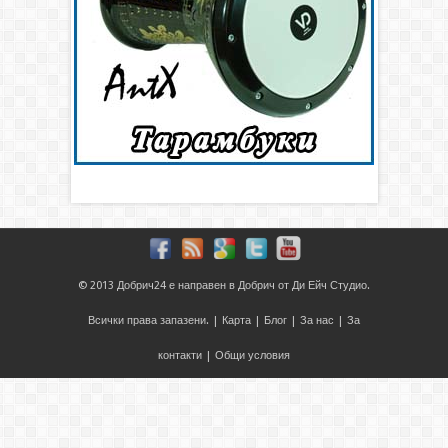
© 2013
Добрич24
е направен в
Добрич
от
Ди Ейч Студио
.
Всички права запазени. |
Карта
|
Блог
|
За нас
|
За
контакти
|
Общи условия