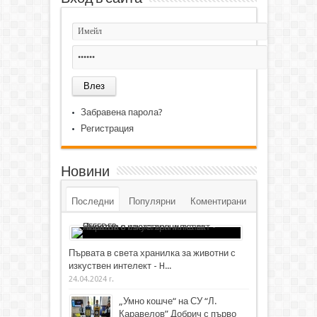
Забравена парола?
Регистрация
Новини
Последни
Популярни
Коментирани
Първата в света хранилка за животни с
изкуствен интелект - H...
24.04.2024 г.
„Умно кошче“ на СУ “Л.
Каравелов” Добрич с първо