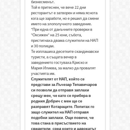
бизнесменът.
Той е притеснен, че вече 22 дни
ресторантът е затворен и няма яснота
кога ще заработи, но е решил да смени
името на злополучното заведение.
"При една от данъчните проверки в
"Оксижен" на 25 юни, събота,
пристигнаха двама служители на НАП
и 30 полицаи.
Те изплашиха десетките скандинавски
туристи, а същата вечер в
заведението гостуваха Криско и
Мария Илиева, за малко да провалят
участията им.
Служителят от НАП, който се
представи за Лъчезар Тепавичаров
си позволи да отправя заплахи
срещу мен, че като се прибера в
родния Добрич с мен ще се
разправят Котараците. Попитах го
защо служител на НАП отправя
подобни заплахи. Още повече, че
това стана в присъствието на
свидетели, сред които и адвокатът