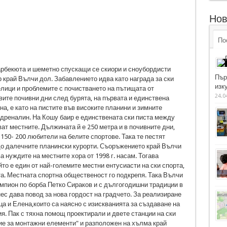
Нов
По
арбекюта и шеметно спускащи се скиори и сноубордисти
Пър
р край Вълчи дол. Забавлението идва като награда за ски
изку
лици и проблемите с почистването на пътищата от
24.0
вите почивни дни след бурята, на първата и единствена
на, е като на пистите във високите планини и зимните
 адреналин. На Кошу баир е единствената ски писта между
ат местните. Дължината й е 250 метра и в почивните дни,
 150- 200 любители на белите спортове. Така те пестят
до далечните планински курорти. Съоръжението край Вълчи
 нуждите на местните хора от 1998 г. насам. Тогава
о е един от най-големите местни ентусиасти на ски спорта,
а. Местната спортна общественост го подкрепя. Така Вълчи
ампион по борба Петко Сираков и с дългогодишни традиции в
нес дава повод за нова гордост на градчето. За реализиране
а и Елена,които са наясно с изискванията за създаване на
. Пак с тяхна помощ проектирали и двете станции на ски
ие за монтажни елементи" и разположен на хълма край