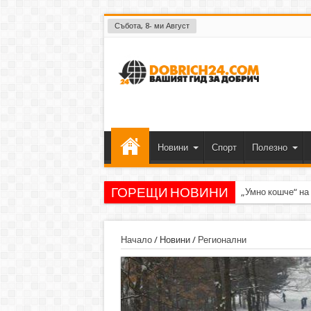
Събота, 8- ми Август
Новини
Спорт
Полезно
ГОРЕЩИ НОВИНИ
„Умно кошче“ на
Начало
/
Новини
/
Регионални