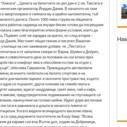
"Хижата". „Цената на билетчето за цял ден е 2 лв. Таксата е
хническия организатор Йордан Данев. В началото на тази
а е амортизирано и смяната му е крайно наложителна, тъй
 началото досега. Около 1000 лева струва на общината
рвата работна седмица на януари бяхме готови да посрещнем
 чакаха само благоприятни атмосферни условия, които да
. Първият сняг ни зарадва за кратко, но след втория –
Нам
още Данев. Местният общественик и писател Ванилин
о училище на ски-занимания добавя, че „Пистата е
дпочитана и от запалени скиори от Варна, Шумен и Добрич,
ве и символичната цена за ползване на ски влека през
удобство и комфорт има и обособени кътове за отдих с
адъци“, обяснява Гавраилов. Прииждащите автомобили
смени, всичките любители на белите спортове и на
ните дни малкия паркинг и околните пространства, където
о едни се пързалят, други членове на семействата и
тят шишове, вдигат наздравици, греят вино, чай и кафе.
те викове, предупредителни подвиквания на спускащите се
омпании, накачулени на големи шейни. Идват дори англичани
и пистата в равнината и дошли в началото повече от
птицизъм. Когато видяли всенародното веселие обаче,
га са сред редовните посетители на Кошу баир. "Всяка
можем да караме ски във Вълчи дол, ходим на Добринище,