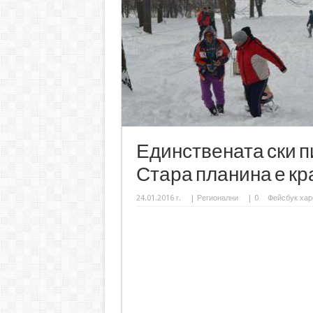
Единствената ски п
Стара планина е кр
24.01.2016 г.
|
Регионални
|
0
Фейсбук хар