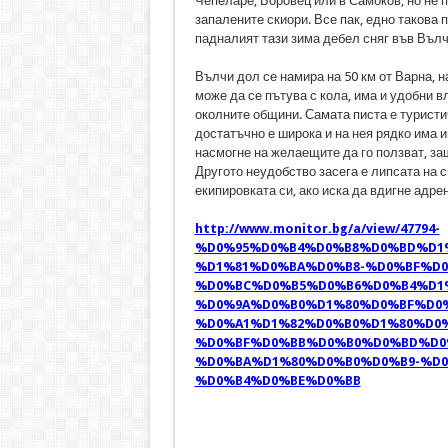
Чепеларе, Боровец или в Самоков, но не п
запалените скиори. Все пак, едно такова
падналият тази зима дебел сняг във Вълч
Вълчи дол се намира на 50 км от Варна, н
може да се пътува с кола, има и удобни вл
околните общини. Самата писта е туристич
достатъчно е широка и на нея рядко има 
насмогне на желаещите да го ползват, за
Другото неудобство засега е липсата на с
екипировката си, ако иска да вдигне адре
http://www.monitor.bg/a/view/47794-
%D0%95%D0%B4%D0%B8%D0%BD%D1
%D1%81%D0%BA%D0%B8-%D0%BF%D0
%D0%BC%D0%B5%D0%B6%D0%B4%D1%
%D0%9A%D0%B0%D1%80%D0%BF%D0%
%D0%A1%D1%82%D0%B0%D1%80%D0%
%D0%BF%D0%BB%D0%B0%D0%BD%D0
%D0%BA%D1%80%D0%B0%D0%B9-%D0
%D0%B4%D0%BE%D0%BB