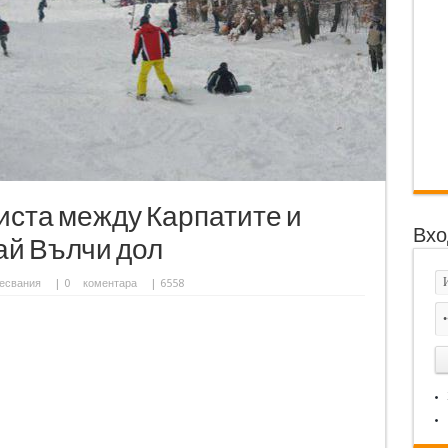
иста между Карпатите и
Вхо
ай Вълчи дол
есвания
|
0
коментара
| 6558