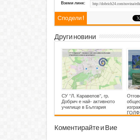
Вземи линк:
Сподели !
Други новини
СУ "Л. Каравелов", гр.
Отгов
Добрич е най- активното
общес
училище в България
изгр
ГОЛФ
Коментирайте и Вие