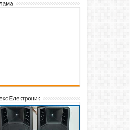
лама
екс Електроник