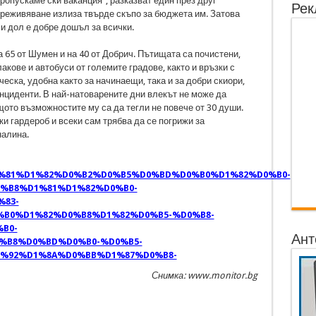
ропускаме ски ваканция", разказват един през друг
Рек
 преживяване излиза твърде скъпо за бюджета им. Затова
и дол е добре дошъл за всички.
а 65 от Шумен и на 40 от Добрич. Пътищата са почистени,
акове и автобуси от големите градове, както и връзки с
еска, удобна както за начинаещи, така и за добри скиори,
инциденти. В най-натоварените дни влекът не може да
щото възможностите му са да тегли не повече от 30 души.
ки гардероб и всеки сам трябва да се погрижи за
налина.
%81%D1%82%D0%B2%D0%B5%D0%BD%D0%B0%D1%82%D0%B0-
%B8%D1%81%D1%82%D0%B0-
83-
B0%D1%82%D0%B8%D1%82%D0%B5-%D0%B8-
B0-
Ант
%B8%D0%BD%D0%B0-%D0%B5-
%92%D1%8A%D0%BB%D1%87%D0%B8-
Снимка: www.monitor.bg