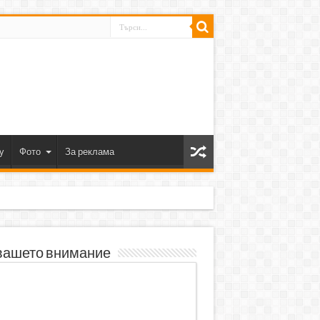
y
Фото
За реклама
вашето внимание