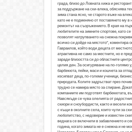
града, близо до Ловната хижа и ресторант 
за поддържане на ски-влека, обяснява те
зима стана ясно, че старото въже на влек
като не е подменяно от поставянето му в
ремонтът на съоръжението. В края на пъ
любителите на зимните спортове, като се
позволят натрупването на снежна покривка
всичко си дойде на мястото“, коментира 
Гавраилов, който води децата от местнот
атрактивна не само за местните, но е пре
заради близостта си до областните центро
целия ден. За осигуряване на по-голямо 
барбекюта, пейки, маси и кошчета за отп
изсипват деца, по-големи ученици, бизне
природата. Колите задръстват през почив
трудно се намира място за спиране. Докат
компаниите им подготвят барбекютата, вър
Навсякъде се чува олелията от радостни
скиори и сноубордисти, както и весели к
с къщи в околните села, които чули за ск
любопитство, с недоверие и известен ске
веднага се включили в забавлението и се
година, когато зимата не е снежна и не 