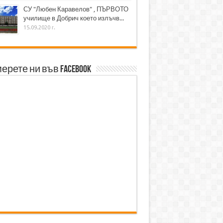
СУ "Любен Каравелов" , ПЪРВОТО
училище в Добрич което излъчв...
15.09.2020 г.
ерете ни във Facebook