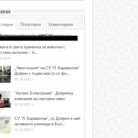
ини
следни
Популярни
Коментирани
вата в света хранилка за животни с
ствен интелект - H...
4.2024 г.
„Умно кошче“ на СУ “Л. Каравелов”
Добрич с първо място от фо...
01.10.2022 г.
"Антекс Електроник"- Добричка
компания на световно ниво
24.10.2021 г.
СУ "Л. Каравелов", гр. Добрич е най-
активното училище в Бъл...
12.10.2020 г.