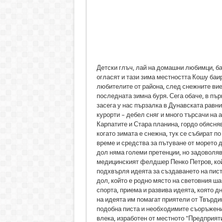
Детски глъч, лай на домашни любимци, б
огласят и тази зима местността Кошу баи
любителите от района, след снежните вие
последната зимна буря. Сега обаче, в пър
засега у нас пързалка в Дунавската равни
курорти – дебел сняг и много търсачи на
Карпатите и Стара планина, гордо обясняв
когато зимата е снежна, тук се събират по
време и средства за пътуване от морето 
дол няма големи претенции, но задоволява
медицинският фелдшер Пенко Петров, койт
подхвърля идеята за създаването на пист
дол, който е родно място на световния ш
спорта, приема и развива идеята, която д
на идеята им помагат приятели от Твърдиц
подобна писта и необходимите съоръжения
влека, изработен от местното "Предприят