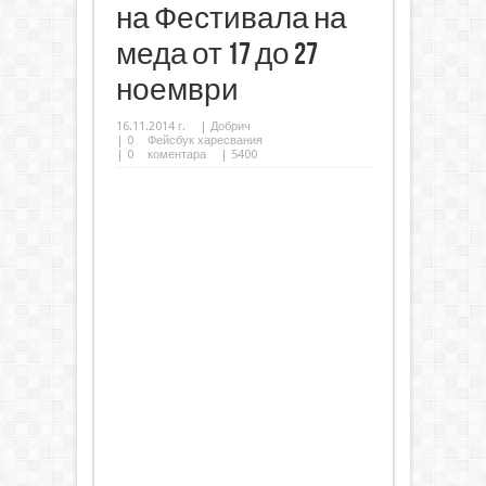
на Фестивала на
меда от 17 до 27
ноември
16.11.2014 г.
|
Добрич
|
0
Фейсбук харесвания
|
0
коментара
| 5400