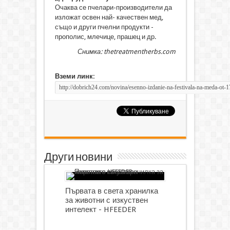
Очаква се пчелари-производители да
изложат освен най- качествен мед,
също и други пчелни продукти -
прополис, млечице, прашец и др.
Снимка: thetreatmentherbs.com
Вземи линк:
Други новини
Първата в света хранилка
за животни с изкуствен
интелект - HFEEDER