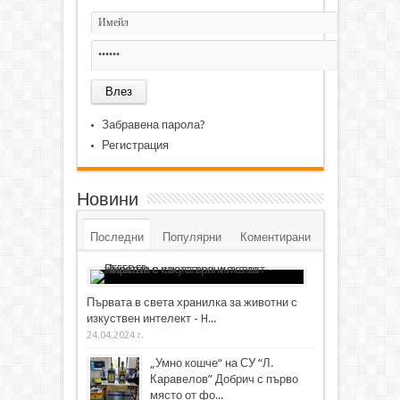
Забравена парола?
Регистрация
Новини
Последни
Популярни
Коментирани
Първата в света хранилка за животни с
изкуствен интелект - H...
24.04.2024 г.
„Умно кошче“ на СУ “Л.
Каравелов” Добрич с първо
място от фо...