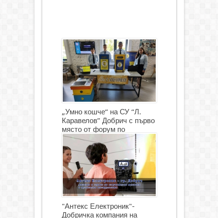
„Умно кошче“ на СУ “Л.
Каравелов” Добрич с първо
място от форум по
роботика
"Антекс Електроник"-
Добричка компания на