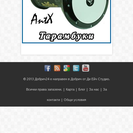
© 2013
Добрич24
е направен в
Добрич
от
Ди Ейч Студио
.
Всички права запазени. |
Карта
|
Блог
|
За нас
|
За
контакти
|
Общи условия