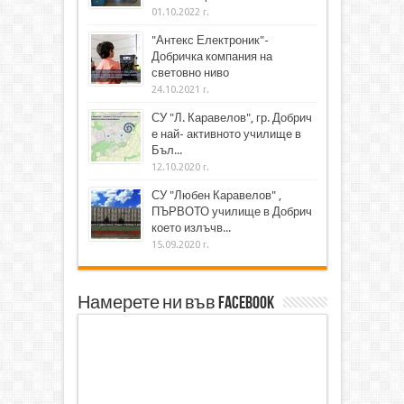
01.10.2022 г.
"Антекс Електроник"-
Добричка компания на
световно ниво
24.10.2021 г.
СУ "Л. Каравелов", гр. Добрич
е най- активното училище в
Бъл...
12.10.2020 г.
СУ "Любен Каравелов" ,
ПЪРВОТО училище в Добрич
което излъчв...
15.09.2020 г.
Намерете ни във Facebook