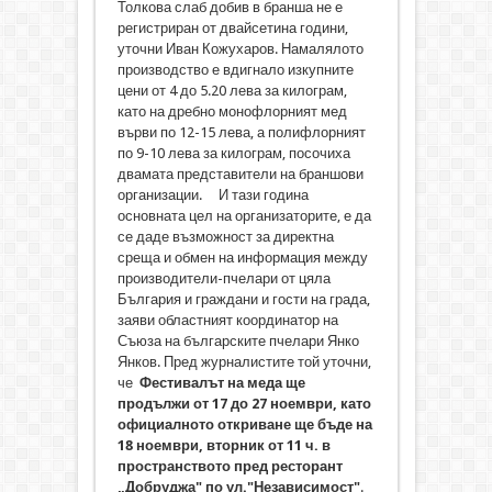
Толкова слаб добив в бранша не е
регистриран от двайсетина години,
уточни Иван Кожухаров. Намалялото
производство е вдигнало изкупните
цени от 4 до 5.20 лева за килограм,
като на дребно монофлорният мед
върви по 12-15 лева, а полифлорният
по 9-10 лева за килограм, посочиха
двамата представители на браншови
организации. И тази година
основната цел на организаторите, е да
се даде възможност за директна
среща и обмен на информация между
производители-пчелари от цяла
България и граждани и гости на града,
заяви областният координатор на
Съюза на българските пчелари Янко
Янков. Пред журналистите той уточни,
че
Фестивалът на меда ще
продължи от 17 до 27 ноември, като
официалното откриване ще бъде на
18 ноември, вторник от 11 ч. в
пространството пред ресторант
„Добруджа" по ул."Независимост"
.