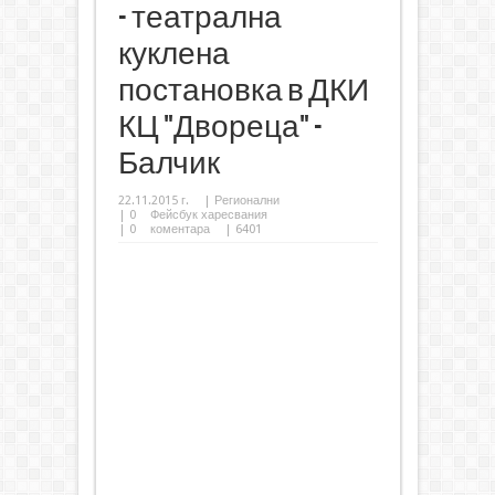
- театрална
куклена
постановка в ДКИ
КЦ "Двореца" -
Балчик
22.11.2015 г.
|
Регионални
|
0
Фейсбук харесвания
|
0
коментара
| 6401