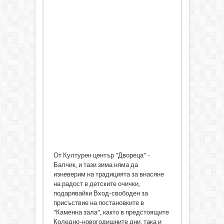
От Културен център "Двореца" -
Балчик, и тази зима няма да
изневерим на традицията за внасяне
на радост в детските очички,
подарявайки Вход-свободен за
присъствие на постановките в
"Каменна зала", както в предстоящите
Коледно-новогодишните дни, така и