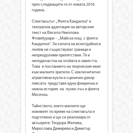
през следващите ги от новата 2016
година.
Спектакълът „Феята Кандилка“ е
театрална адаптация на авторския
текст на Весела Николова
Фламбурари – „Майска нощ с феята
Кандилка“. За силата на всеотдайната
любов не съществуват граници и
непреодолими препятствия. Тя е
неподвластна на злобата и завистта.
Това е посланието на творческия екип
към малките зрители. С изключително
атрактивни кукли и сценичен декор
пиесата представя една феерична и
нежна история на лунен лъч и феята
Месечка.
Тайнството, което малките ще
изживеят по време на спектакъла е
подготвено и ще се реализира от
актьорите: Теодора Желева,
Мирослава Демирева и Димитър