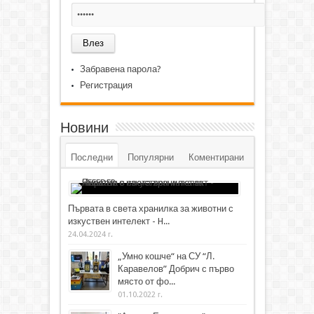
Забравена парола?
Регистрация
Новини
Последни
Популярни
Коментирани
Първата в света хранилка за животни с
изкуствен интелект - H...
24.04.2024 г.
„Умно кошче“ на СУ “Л.
Каравелов” Добрич с първо
място от фо...
01.10.2022 г.