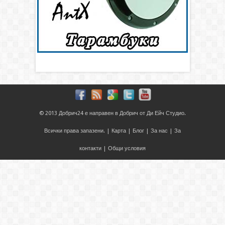
© 2013
Добрич24
е направен в
Добрич
от
Ди Ейч Студио
.
Всички права запазени. |
Карта
|
Блог
|
За нас
|
За
контакти
|
Общи условия