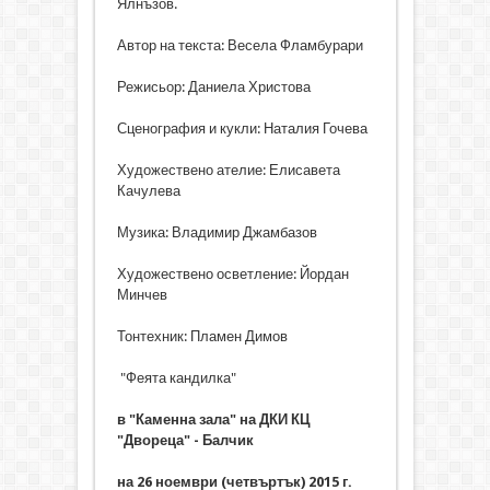
Ялнъзов.
Автор на текста: Весела Фламбурари
Режисьор: Даниела Христова
Сценография и кукли: Наталия Гочева
Художествено ателие: Елисавета
Качулева
Музика: Владимир Джамбазов
Художествено осветление: Йордан
Минчев
Тонтехник: Пламен Димов
"Феята кандилка"
в "Каменна зала" на ДКИ КЦ
"Двореца" - Балчик
на 26 ноември (четвъртък) 2015 г.