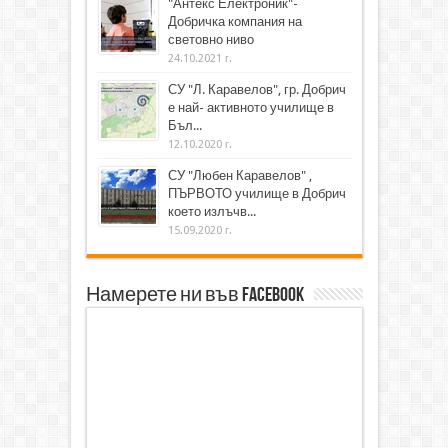
"Антекс Електроник"-
Добричка компания на
световно ниво
24.10.2021 г.
СУ "Л. Каравелов", гр. Добрич
е най- активното училище в
Бъл...
12.10.2020 г.
СУ "Любен Каравелов" ,
ПЪРВОТО училище в Добрич
което излъчв...
15.09.2020 г.
Намерете ни във Facebook