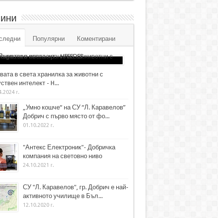
ини
следни
Популярни
Коментирани
вата в света хранилка за животни с
ствен интелект - H...
4.2024 г.
„Умно кошче“ на СУ “Л. Каравелов”
Добрич с първо място от фо...
01.10.2022 г.
"Антекс Електроник"- Добричка
компания на световно ниво
24.10.2021 г.
СУ "Л. Каравелов", гр. Добрич е най-
активното училище в Бъл...
12.10.2020 г.