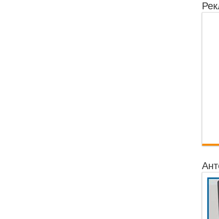
Рек
Ант