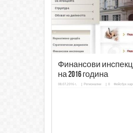
Финансови инспекц
на 2016 година
08.07.2016 г.
|
Регионални
|
0
Фейсбук хар