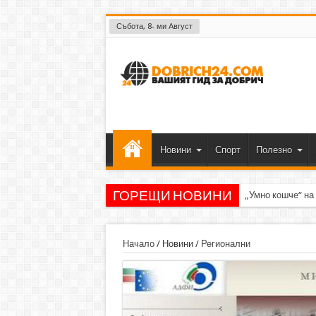
Събота, 8- ми Август
Новини
Спорт
Полезно
ГОРЕЩИ НОВИНИ
„Умно кошче“ на
Начало
/
Новини
/
Регионални