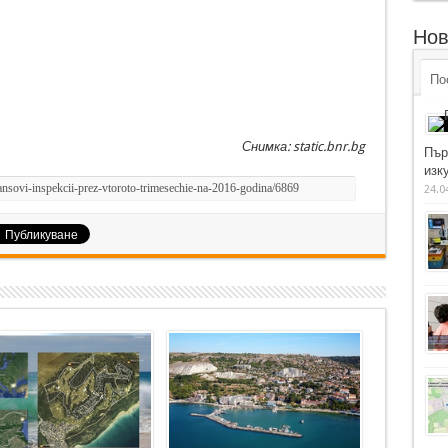
Нов
По
Снимка: static.bnr.bg
Пър
изку
24.0