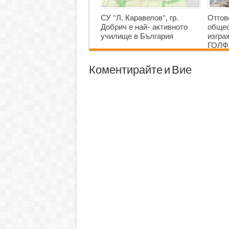
СУ "Л. Каравелов", гр.
Отгов
Добрич е най- активното
общес
училище в България
изгр
ГОЛФ
Коментирайте и Вие