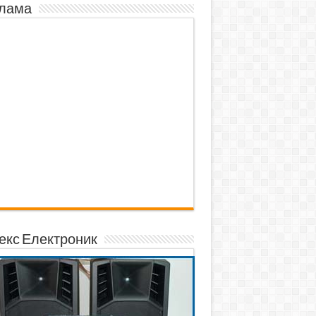
лама
екс Електроник