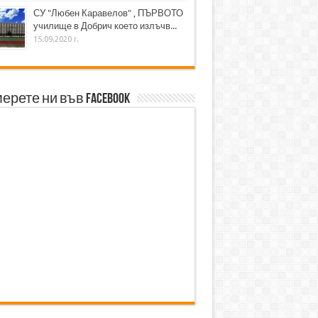
СУ "Любен Каравелов" , ПЪРВОТО
училище в Добрич което излъчв...
15.09.2020 г.
ерете ни във Facebook