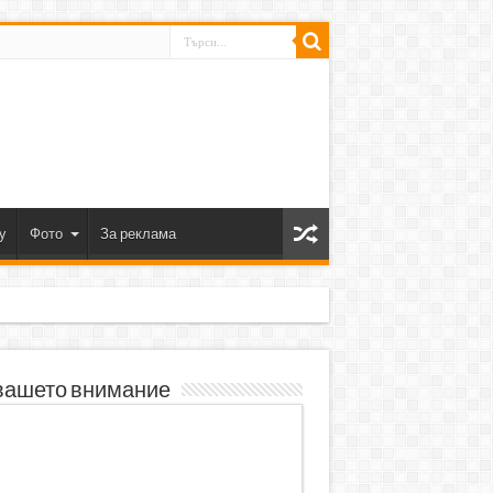
y
Фото
За реклама
вашето внимание