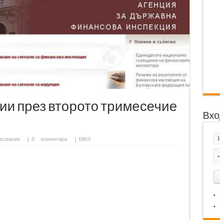
ии през второто тримесечие
Вхо
есвания
|
0
коментара
| 6869