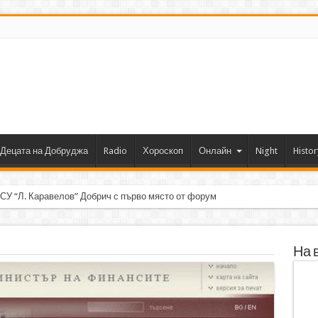
Децата на Добруджа
Radio
Хороскоп
Онлайн
Night
Histor
 СУ “Л. Каравелов” Добрич с първо място от форум по роботика
На 