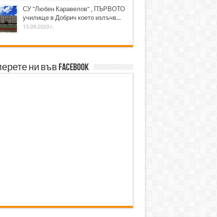
СУ "Любен Каравелов" , ПЪРВОТО
училище в Добрич което излъчв...
15.09.2020 г.
ерете ни във Facebook