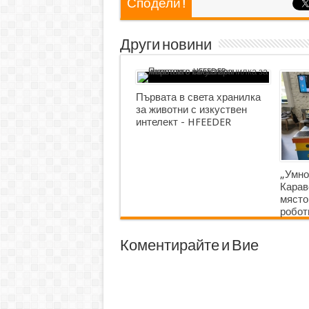
Сподели !
Други новини
Първата в света хранилка
за животни с изкуствен
интелект - HFEEDER
„Умно
Карав
място
робот
Коментирайте и Вие