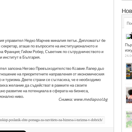
Нов
По
ия управител Недко Марчев миналия петък. Дипломатът бе
Пър
секретар, аташе по въпросите на институционалното и
изку
а Франция; Гийом Робер, Съветник по сътрудничеството и
24.0
и институт в България.
ител запозна Негово Превъзходителство Ксавие Лапер дьо
отношение на приоритетните направления от икономическия
 и туризма. Двете страни се съгласиха, че е необходимо
зиха желание да съдействат в рамките на своите
но развитие на потенциала в сферата на бизнеса,
ионално ниво.
Снимка: www.mediapool.bg