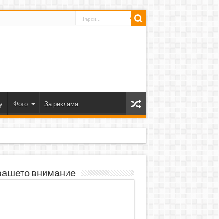
y
Фото
За реклама
вашето внимание