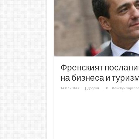
Френският посланик
на бизнеса и туриз
14.07.2014 г.
|
Добрич
|
0
Фейсбук харесв