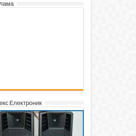
лама
екс Електроник