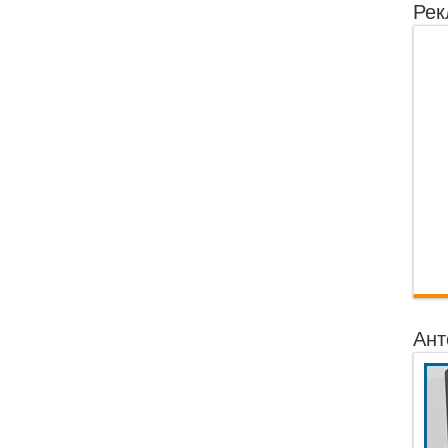
Рек
Ант