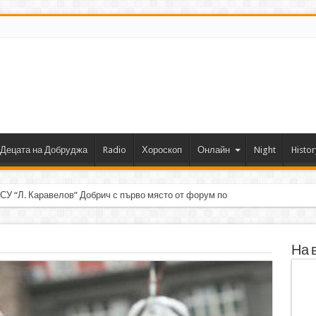
Децата на Добруджа
Radio
Хороскоп
Онлайн
Night
Histor
 СУ “Л. Каравелов” Добрич с първо място от форум по роботика
На 