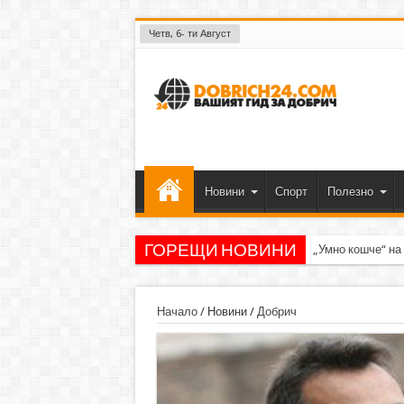
Четв, 6- ти Август
Новини
Спорт
Полезно
ГОРЕЩИ НОВИНИ
„Умно кошче“ на
Начало
/
Новини
/
Добрич