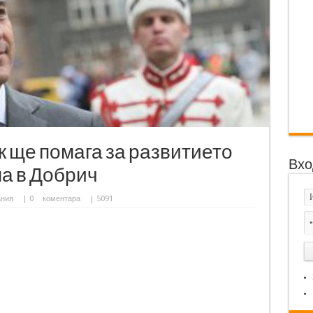
 ще помага за развитието
Вхо
ма в Добрич
ания
|
0
коментара
| 5091