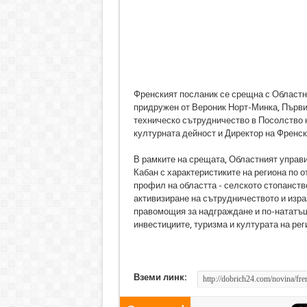
Френският посланик се срещна с Областн
придружен от Вероник Норт-Минка, Първи 
техническо сътрудничество в Посолство н
културната дейност и Директор на Френск
В рамките на срещата, Областният управ
Кабан с характеристиките на региона по 
профил на областта - селското стопанство
активизиране на сътрудничеството и изра
правомощия за надграждане и по-нататъш
инвестициите, туризма и културата на рег
Вземи линк: