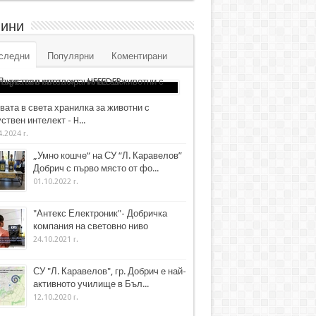
ини
следни
Популярни
Коментирани
вата в света хранилка за животни с
ствен интелект - H...
4.2024 г.
„Умно кошче“ на СУ “Л. Каравелов”
Добрич с първо място от фо...
01.10.2022 г.
"Антекс Електроник"- Добричка
компания на световно ниво
24.10.2021 г.
СУ "Л. Каравелов", гр. Добрич е най-
активното училище в Бъл...
12.10.2020 г.