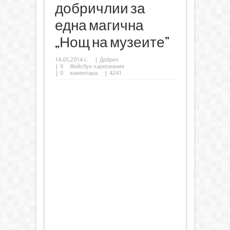
добричлии за
една магична
„Нощ на музеите”
14.05.2014 г.
|
Добрич
|
0
Фейсбук харесвания
|
0
коментара
| 4241