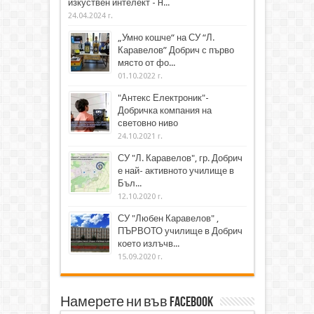
изкуствен интелект - H...
24.04.2024 г.
„Умно кошче“ на СУ “Л.
Каравелов” Добрич с първо
място от фо...
01.10.2022 г.
"Антекс Електроник"-
Добричка компания на
световно ниво
24.10.2021 г.
СУ "Л. Каравелов", гр. Добрич
е най- активното училище в
Бъл...
12.10.2020 г.
СУ "Любен Каравелов" ,
ПЪРВОТО училище в Добрич
което излъчв...
15.09.2020 г.
Намерете ни във Facebook