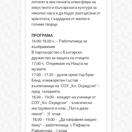
потопят в мистичната атмосфера на
изкуството и българската култура за
няколко часа и да бъдат разтърсени от
красотата, създадена от малки и
големи творци.
ПРОГРАМА
16.00-18.00 ч. – Работилница за
въображение
В партньорство с Българско
дружество за защита на птиците
17.00 ч. Откриване на Нощта на
музеите
17.00 - 17.30 – духов оркестър Брас
Бенд и мажоретен състав -
възпитаници на СОУ „Кл. Охридски” –
пред галерията
18.00 – 19.00 - концерт на ученици от
СОУ „Кл. Охридски” - класически
инструменти и клас „Поп и джаз
пеене” - II етаж
18.00 – 19.00 - „Да направим заедно
бижу” – работилница с Рафаела
Рафаелова - I етаж