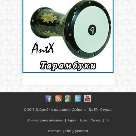
© 2013
Добрич24
е направен в
Добрич
от
Ди Ейч Студио
.
Всички права запазени. |
Карта
|
Блог
|
За нас
|
За
контакти
|
Общи условия