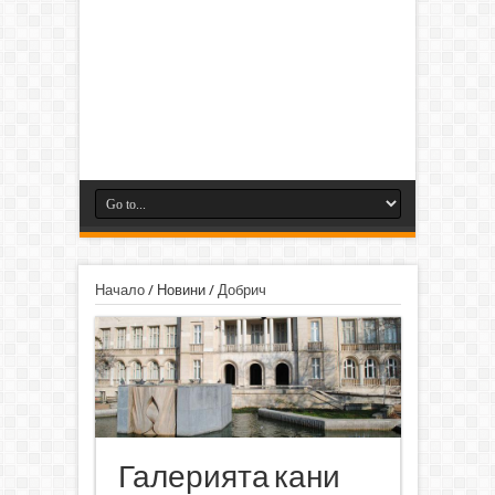
Начало
/
Новини
/
Добрич
Галерията кани