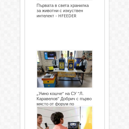
Първата в света хранилка
за животни с изкуствен
интелект - HFEEDER
„Умно кошче“ на СУ “Л.
Каравелов” Добрич с първо
място от форум по
роботика