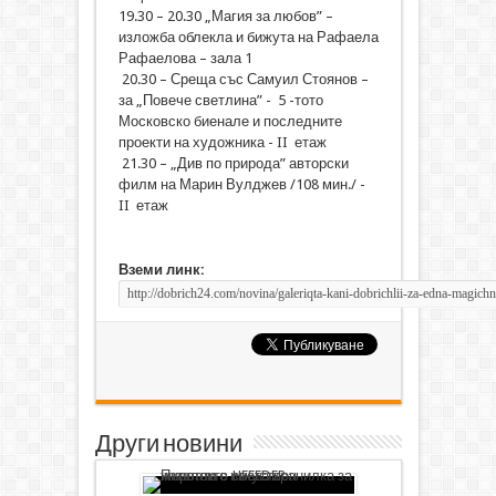
19.30 – 20.30 „Магия за любов” –
изложба облекла и бижута на Рафаела
Рафаелова – зала 1
20.30 – Среща със Самуил Стоянов –
за „Повече светлина” - 5 -тото
Московско биенале и последните
проекти на художника - II етаж
21.30 – „Див по природа” авторски
филм на Марин Вулджев /108 мин./ -
II етаж
Вземи линк:
Други новини