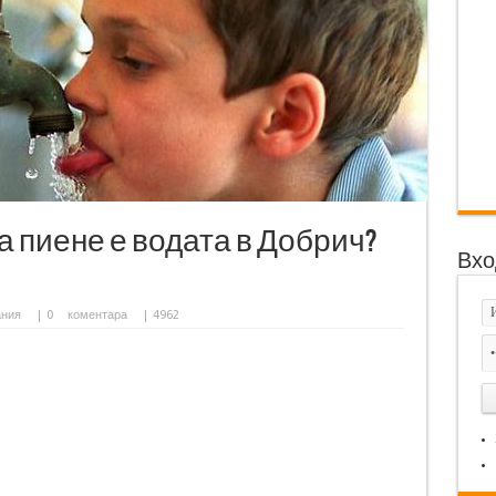
а пиене е водата в Добрич?
Вхо
ания
|
0
коментара
| 4962