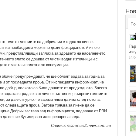
Нов
По
ято тече от чешмите на добричлии е годна за пиене.
Пър
сички необходими мерки по дезинфекцирането й и не е
изку
ми, представляващи заплаха за здравето на населението.
24.0
ечното злато се добива от чисти водни източници и с
дата е чиста и полезна за консумация.
 обаче предупреждават, че ще обявят водата за годна за
е и от последната проба. От инспекцията информират, че
ва добър, колкото са били данните от предходната. Засега
е водата в града е в отлично състояние, въпреки големите
я, за да е сигурно, че зарази няма да има след потопа.
 от следващата проба. Затова трябва за пиене да се
щина Добрич застава зад информацията, подавана от РЗИ.
а да се пие бутилирана или преварена вода.
Снимка: resources2.news.com.au