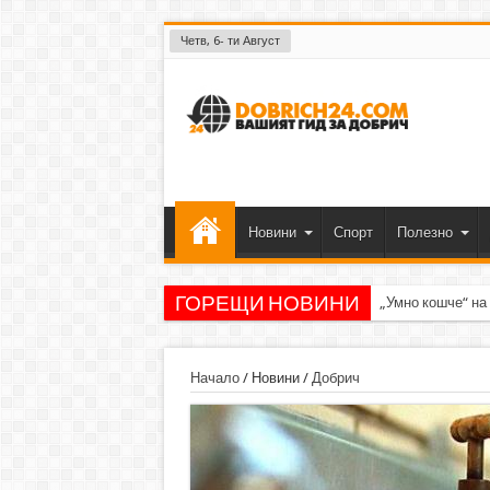
Четв, 6- ти Август
Новини
Спорт
Полезно
ГОРЕЩИ НОВИНИ
„Умно кошче“ на
Начало
/
Новини
/
Добрич