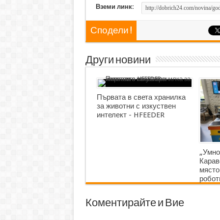
Вземи линк:
Сподели !
Други новини
Първата в света хранилка
за животни с изкуствен
интелект - HFEEDER
„Умно
Карав
място
робот
Коментирайте и Вие