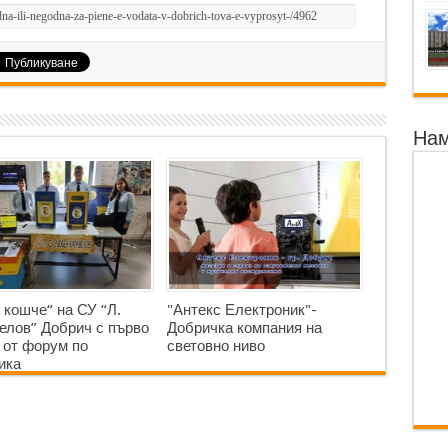
Нам
 кошче“ на СУ “Л.
"Антекс Електроник"-
елов” Добрич с първо
Добричка компания на
 от форум по
световно ниво
ика