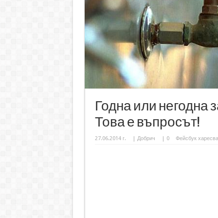
Годна или негодна з
Това е въпросът!
27.06.2014 г.
|
Добрич
|
0
Фейсбук харесв