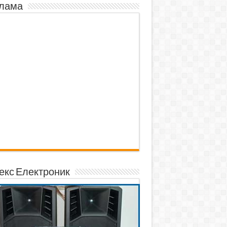
лама
екс Електроник