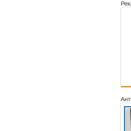
Рек
Ант