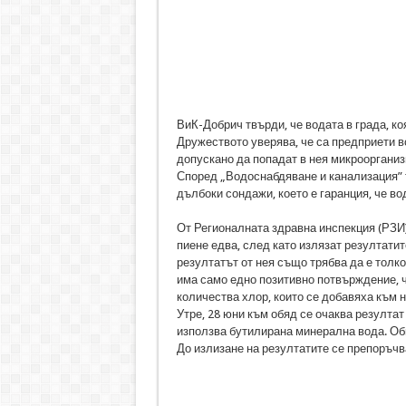
ВиК-Добрич твърди, че водата в града, ко
Дружеството уверява, че са предприети в
допускано да попадат в нея микроорганиз
Според „Водоснабдяване и канализация” т
дълбоки сондажи, което е гаранция, че во
От Регионалната здравна инспекция (РЗИ)
пиене едва, след като излязат резултатит
резултатът от нея също трябва да е толко
има само едно позитивно потвърждение, ч
количества хлор, които се добавяха към не
Утре, 28 юни към обяд се очаква резултат
използва бутилирана минерална вода. Об
До излизане на резултатите се препоръчв