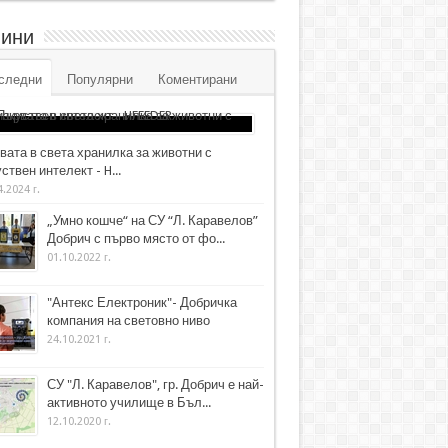
ини
следни
Популярни
Коментирани
вата в света хранилка за животни с
ствен интелект - H...
4.2024 г.
„Умно кошче“ на СУ “Л. Каравелов”
Добрич с първо място от фо...
01.10.2022 г.
"Антекс Електроник"- Добричка
компания на световно ниво
24.10.2021 г.
СУ "Л. Каравелов", гр. Добрич е най-
активното училище в Бъл...
12.10.2020 г.