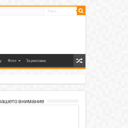
y
Фото
За реклама
вашето внимание