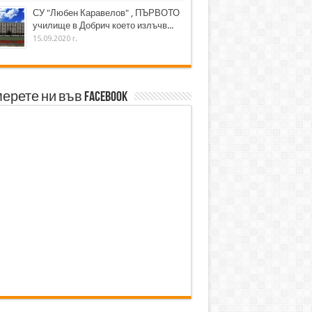
СУ "Любен Каравелов" , ПЪРВОТО
училище в Добрич което излъчв...
15.09.2020 г.
ерете ни във Facebook