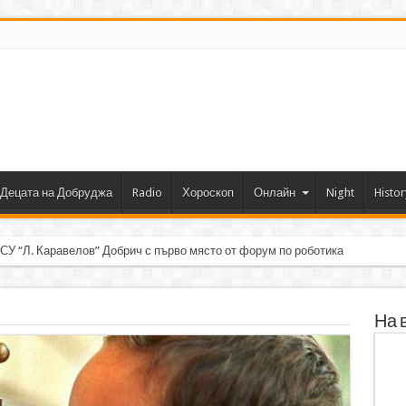
Децата на Добруджа
Radio
Хороскоп
Онлайн
Night
Histor
 СУ “Л. Каравелов” Добрич с първо място от форум по роботика
На 