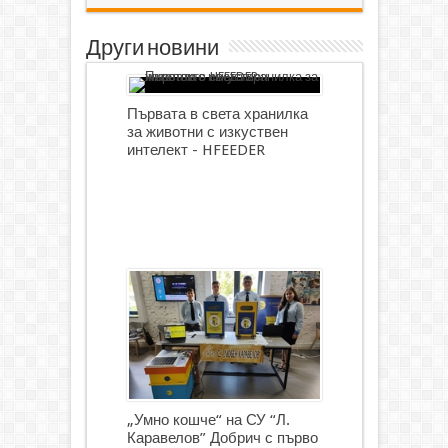
Други новини
Първата в света хранилка
за животни с изкуствен
интелект - HFEEDER
„Умно кошче“ на СУ “Л.
Каравелов” Добрич с първо