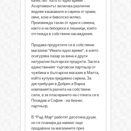
качество “като от едно време”.
Асортиментът включва различни
видове кашкавали и сирена от краве,
овче, козе и биволско мляко.
Произвежда тахан от ядки и семена,
както и на биоорехи и лешници, които
отглежда в собствени насаждения.
Продава продуктите си в собствени
магазини “Имало едно време”, в които
осигурява пазар за вина и други
натурални български продукти. Засега
единственият търговски партньор от
чужбина е български магазин в Малта,
който купува предимно сирена. За
дистрибуция в Добрич и Варна
компанията разчита на собствени
сили, а за пласирането на стоката си в
Пловдив и София - на бизнес
партньор.
В “Рад-Мар“ работят десетина души,
но се планира да наемат още
продавачи за магазините през