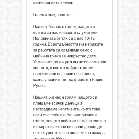
активния летен сезон.
Големи сме, защото...
Нашият бизнес е голям, защото е
всичко за нас и нашите служители.
Половината от тях са с нас 10-18
години. Всеотдайността им и грижите
за работата са сравними само с
майчина грижа за невръстно дете.
Усмивките по лицата им не са само при
заплата, а когато дойдат големи
поръчки или се появи нов клиент,
казва управителят на фирмата Борис
Русев.
Нашият бизнес е голям, защото си
плащаме всички данъци и
изстрадваме негативите, които това
носи със себе си. Нашият бизнес е
голям, защото работим само на светло
и въпреки че това ни прави донякъде
неконкурентни, все още сме на пазара,
твърди още Русев.