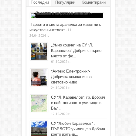
Последни
Популярни
Коментирани
Първата в света хранилка за животни с
изкуствен интелект - H...
24.04.2024 г.
„Умно кошче“ на СУ “Л.
Каравелов” Добрич с първо
място от фо...
01.10.2022 г.
"Антекс Електроник"-
Добричка компания на
световно ниво
24.10.2021 г.
СУ "Л. Каравелов", гр. Добрич
е най- активното училище в
Бъл...
12.10.2020 г.
СУ "Любен Каравелов" ,
ПЪРВОТО училище в Добрич
което излъчв...