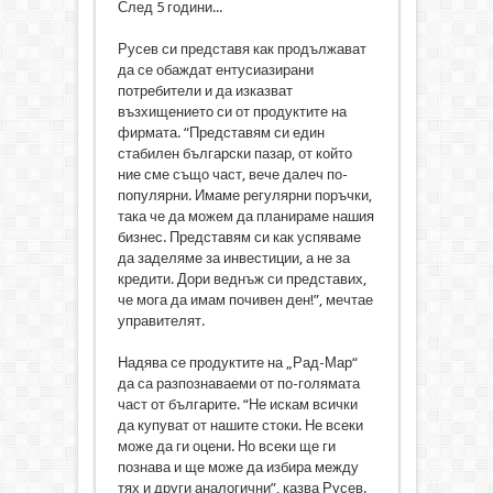
След 5 години...
Русев си представя как продължават
да се обаждат ентусиазирани
потребители и да изказват
възхищението си от продуктите на
фирмата. “Представям си един
стабилен български пазар, от който
ние сме също част, вече далеч по-
популярни. Имаме регулярни поръчки,
така че да можем да планираме нашия
бизнес. Представям си как успяваме
да заделяме за инвестиции, а не за
кредити. Дори веднъж си представих,
че мога да имам почивен ден!”, мечтае
управителят.
Надява се продуктите на „Рад-Мар“
да са разпознаваеми от по-голямата
част от българите. “Не искам всички
да купуват от нашите стоки. Не всеки
може да ги оцени. Но всеки ще ги
познава и ще може да избира между
тях и други аналогични”, казва Русев.