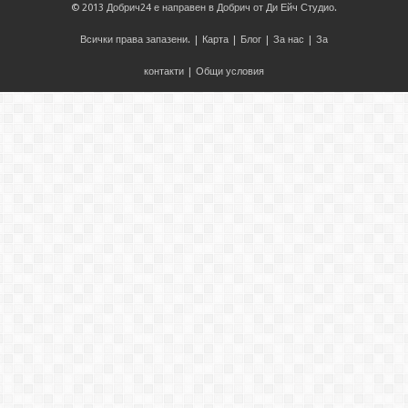
© 2013
Добрич24
е направен в
Добрич
от
Ди Ейч Студио
.
Всички права запазени. |
Карта
|
Блог
|
За нас
|
За
контакти
|
Общи условия