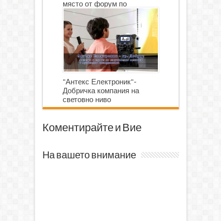
място от форум по
роботика
"Антекс Електроник"-
Добричка компания на
световно ниво
Коментирайте и Вие
На вашето внимание