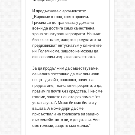
И продължава с аргументите:
„Вярваме в това, което правим.
Грижим се до трапезата у дома на
всеки да достига само качествена
храна от натурални продукти. Нашият
бизнес е голям, защото продуктите ни
предизвикват ентусиазъм у клиентите
ни. Големи сме, защото не можем да
си позволим издънки в качеството.
За да продължим да съществуваме,
се налага постоянно да мислим нови
неща - дизайн, опаковка, начин на
предлагане, технология, рецепта, и да,
правим го почти без средства. Ние сме
големи, защото нашата реклама е "от
уста на уста". Може би сме били и у
вашата. А може дори да сме
присъствали на трапезата ви заедно
със семейството ви, с децата ви. Ние
сме големи, защото сме малки.”