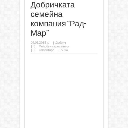
Добричката
семейна
компания “Рад-
Мар”
09.06.2015 г.
|
Добрич
|
0
Фейсбук харесвания
|
0
коментара
| 5994