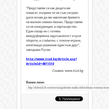
“Представям си как децата ми
помагат, въпреки че не съм сигурен
дали искам да им навличам бремето
на малкия семеен бизнес. Представям
си не конкуренция, а партньорство.
Един пазар не с голяма
междуфирмена задлъжнялост и кухи
обороти, а стабилен, с лоялни играчи,
изпитващи уважение един към друг”,
завършва Русев.
http://www.trud.bg/Article.asp?
ArticleId=4811510
Снимка: www.trud.bg
Вземи линк: