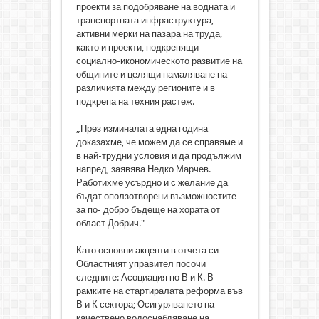
проекти за подобряване на водната и
транспортната инфраструктура,
активни мерки на пазара на труда,
както и проекти, подкрепящи
социално-икономическото развитие на
общините и целящи намаляване на
различията между регионите и в
подкрепа на техния растеж.
„През изминалата една година
доказахме, че можем да се справяме и
в най-трудни условия и да продължим
напред, заявява Недко Марчев.
Работихме усърдно и с желание да
бъдат оползотворени възможностите
за по- добро бъдеще на хората от
област Добрич."
Като основни акценти в отчета си
Областният управител посочи
следните: Асоциация по В и К. В
рамките на стартиралата реформа във
В и К сектора; Осигуряването на
качествено водоснабдяване на