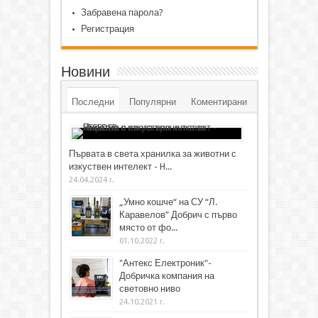
Забравена парола?
Регистрация
Новини
Последни
Популярни
Коментирани
Първата в света хранилка за животни с
изкуствен интелект - H...
24.04.2024 г.
„Умно кошче“ на СУ “Л.
Каравелов” Добрич с първо
място от фо...
01.10.2022 г.
"Антекс Електроник"-
Добричка компания на
световно ниво
24.10.2021 г.