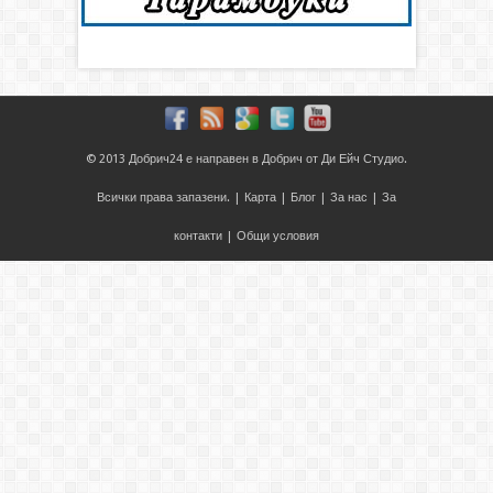
© 2013
Добрич24
е направен в
Добрич
от
Ди Ейч Студио
.
Всички права запазени. |
Карта
|
Блог
|
За нас
|
За
контакти
|
Общи условия