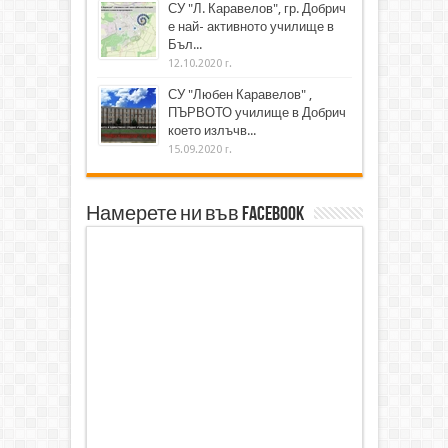
СУ "Л. Каравелов", гр. Добрич
е най- активното училище в
Бъл...
12.10.2020 г.
СУ "Любен Каравелов" ,
ПЪРВОТО училище в Добрич
което излъчв...
15.09.2020 г.
Намерете ни във Facebook