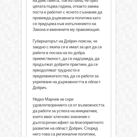
на действията. Той изтъкна, че през
цялата първа година, откакто заема
поста е работил с ясното съзнание да
провежда държавната политика като
се придържа към изпълнението на
Закона и вменените му правомощия.
Губернаторът на Добрич поясни, че
заедно с екипа си е имал за цел да се
работи в посока на по-добра
приемственост, да се надгражда, да
продължат добрите практики, да се
преодоляват трудности и
предизвикателства, да се работи за
укрепване на държавността в област
Добрич.
Недко Марчев не скри
удовлетворението си от възможността
да работи за успеха на инициативи,
които имат ключово значение с
дългосрочен ефект за благоприятното
развитие на област Добрич. Според
него това са регионални политики,