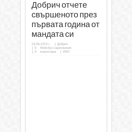
Добрич отчете
свършеното през
първата година от
мандата си
24.06.2014 г.
|
Добрич
|
0
Фейсбук харесвания
|
0
коментара
| 4901