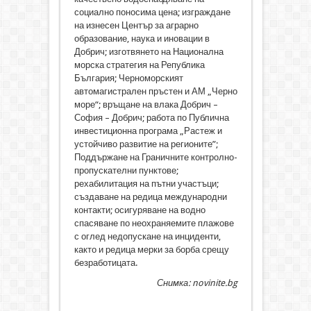
социално поносима цена; изграждане
на изнесен Център за аграрно
образование, наука и иновации в
Добрич; изготвянето на Национална
морска стратегия на Република
България; Черноморският
автомагистрален пръстен и АМ „Черно
море“; връщане на влака Добрич –
София – Добрич; работа по Публична
инвестиционна програма „Растеж и
устойчиво развитие на регионите”;
Поддържане на Граничните контролно-
пропускателни пунктове;
рехабилитация на пътни участъци;
създаване на редица международни
контакти; осигуряване на водно
спасяване по неохраняемите плажове
с оглед недопускане на инциденти,
както и редица мерки за борба срещу
безработицата.
Снимка: novinite.bg