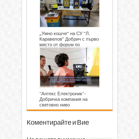
„Умно кошче“ на СУ “Л.
Каравелов” Добрич с първо
място от форум по
роботика
"Антекс Електроник"-
Добричка компания на
световно ниво
Коментирайте и Вие