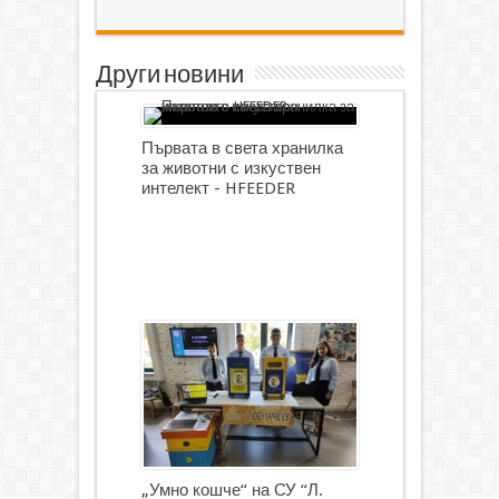
Други новини
Първата в света хранилка
за животни с изкуствен
интелект - HFEEDER
„Умно кошче“ на СУ “Л.