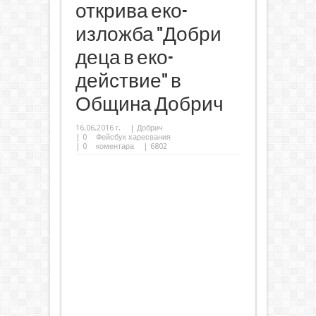
открива еко-
изложба "Добри
деца в еко-
действие" в
Община Добрич
16.06.2016 г.
|
Добрич
|
0
Фейсбук харесвания
|
0
коментара
| 6802