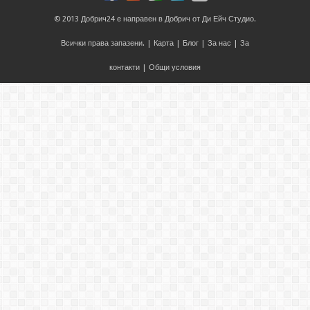
© 2013
Добрич24
е направен в
Добрич
от
Ди Ейч Студио
.
Всички права запазени. |
Карта
|
Блог
|
За нас
|
За
контакти
|
Общи условия