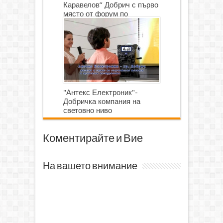
Каравелов” Добрич с първо
място от форум по
роботика
"Антекс Електроник"-
Добричка компания на
световно ниво
Коментирайте и Вие
На вашето внимание