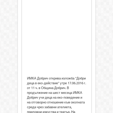
ИМКА Добрич открива изложба "Добри
деца в еко-действие" утре 17.06.2016 г.
от 11 ч. в Община Добрич. В
продължение на шест месеца ИМКА
Добрич учи деца на еко-поведение и
на отговорно отношение към околната
среда чрез забавни ателиета,
приложни изкуства и театър. На