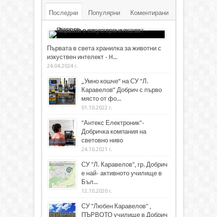
Последни
Популярни
Коментирани
Първата в света хранилка за животни с
изкуствен интелект - H...
24.04.2024 г.
„Умно кошче“ на СУ “Л.
Каравелов” Добрич с първо
място от фо...
01.10.2022 г.
"Антекс Електроник"-
Добричка компания на
световно ниво
24.10.2021 г.
СУ "Л. Каравелов", гр. Добрич
е най- активното училище в
Бъл...
12.10.2020 г.
СУ "Любен Каравелов" ,
ПЪРВОТО училище в Добрич