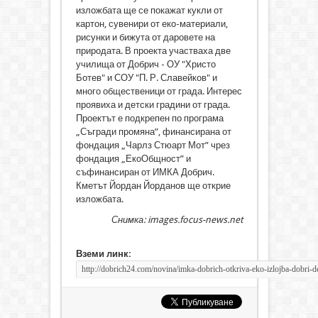
изложбата ще се покажат кукли от
картон, сувенири от еко-материали,
рисунки и бижута от даровете на
природата. В проекта участваха две
училища от Добрич - ОУ "Христо
Ботев" и СОУ "П. Р. Славейков" и
много общественици от града. Интерес
проявиха и детски градини от града.
Проектът е подкрепен по програма
„Съгради промяна”, финансирана от
фондация „Чарлз Стюарт Мот” чрез
фондация „ЕкоОбщност” и
съфинансиран от ИМКА Добрич.
Кметът Йордан Йорданов ще открие
изложбата.
Снимка: images.focus-news.net
Вземи линк: