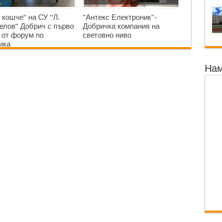
 кошче“ на СУ “Л.
"Антекс Електроник"-
елов” Добрич с първо
Добричка компания на
 от форум по
световно ниво
ика
Нам