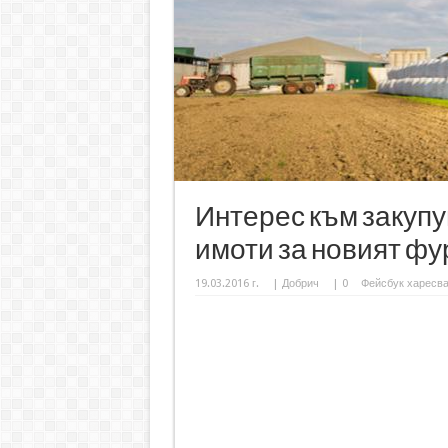
Интерес към закуп
имоти за новият фу
19.03.2016 г.
|
Добрич
|
0
Фейсбук харесв