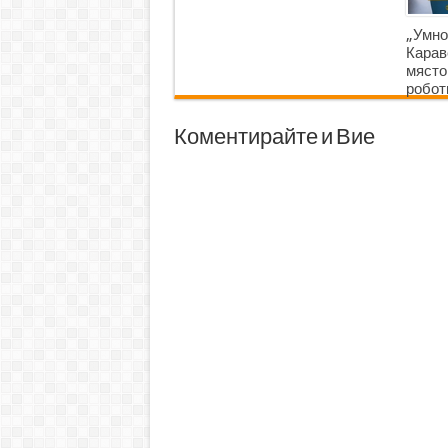
„Умно
Карав
място
робот
Коментирайте и Вие