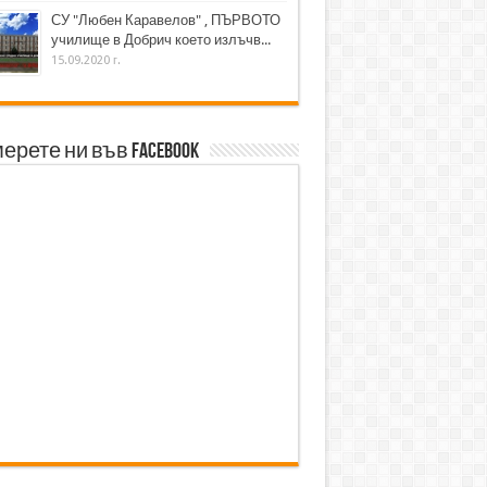
СУ "Любен Каравелов" , ПЪРВОТО
училище в Добрич което излъчв...
15.09.2020 г.
ерете ни във Facebook