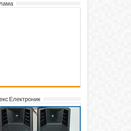
лама
екс Електроник