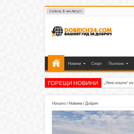
Събота, 8- ми Август
Новини
Спорт
Полезно
ГОРЕЩИ НОВИНИ
„Умно кошче“ на
Начало
/
Новини
/
Добрич