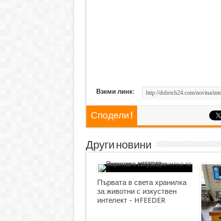
Вземи линк:
Сподели !
Други новини
Първата в света хранилка
за животни с изкуствен
интелект - HFEEDER