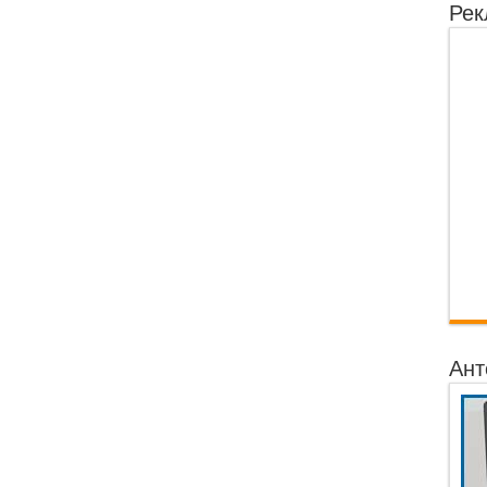
Рек
Ант