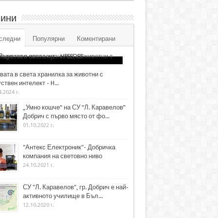
ини
следни
Популярни
Коментирани
вата в света хранилка за животни с
ствен интелект - H...
4.2024 г.
„Умно кошче“ на СУ “Л. Каравелов”
Добрич с първо място от фо...
01.10.2022 г.
"Антекс Електроник"- Добричка
компания на световно ниво
24.10.2021 г.
СУ "Л. Каравелов", гр. Добрич е най-
активното училище в Бъл...
12.10.2020 г.