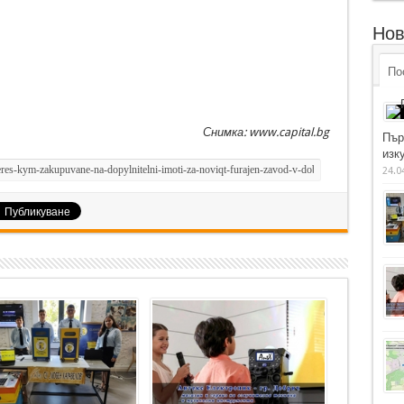
Нов
По
Снимка: www.capital.bg
Пър
изку
24.0