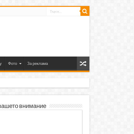
y
Фото
За реклама
вашето внимание