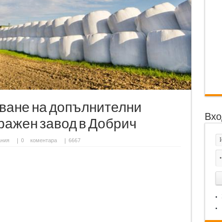
уване на допълнителни
Вхо
ражен завод в Добрич
ания
|
0
коментара
| 6667