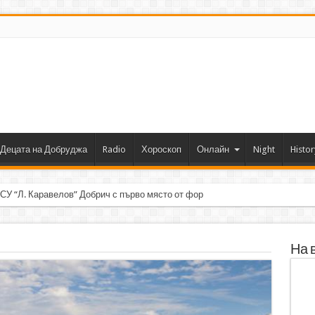
Децата на Добруджа
Radio
Хороскоп
Онлайн
Night
Histor
 СУ “Л. Каравелов” Добрич с първо място от форум по роботика
На 