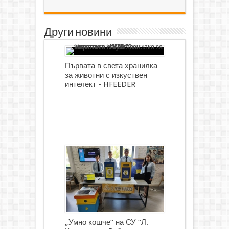
Други новини
Първата в света хранилка
за животни с изкуствен
интелект - HFEEDER
„Умно кошче“ на СУ “Л.