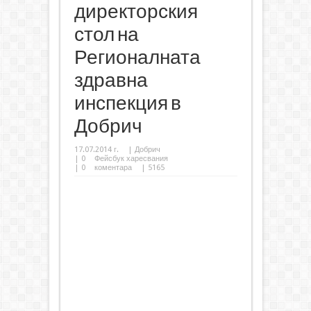
директорския
стол на
Регионалната
здравна
инспекция в
Добрич
17.07.2014 г.
|
Добрич
|
0
Фейсбук харесвания
|
0
коментара
| 5165