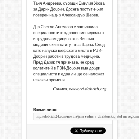
Таня Андреева, съобщи Емилия Укова
за Дарик Добрич. Досега постът е бил
поверен на д-р Александър Щерев.
Д-р Светла Ангелова е завършила
специалностите здравен мениджмънт
и трудова медицина във Висшия
медицински институт във Варна. След
като напуска шефското място в РЗИ-
Добрич работи в трудова медицина.
Пред Дарик тя признава, че сред
колегите й в РЗИ-Добрич има добри
специалисти и едва ли ще се наложат
някакви промени.
Снимка: www.rzi-dobrich.org
Вземи линк: