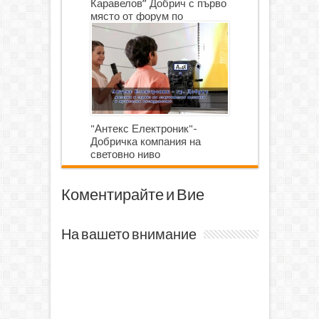
Каравелов” Добрич с първо
място от форум по
роботика
"Антекс Електроник"-
Добричка компания на
световно ниво
Коментирайте и Вие
На вашето внимание