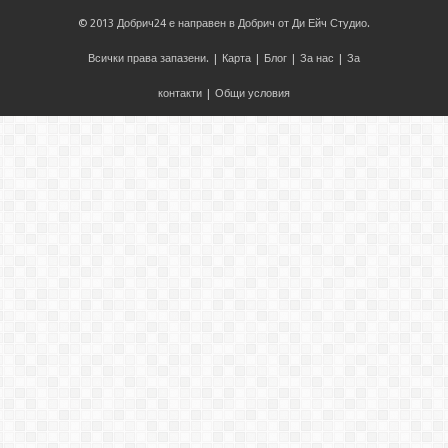
© 2013
Добрич24
е направен в
Добрич
от
Ди Ейч Студио
.
Всички права запазени. |
Карта
|
Блог
|
За нас
|
За
контакти
|
Общи условия