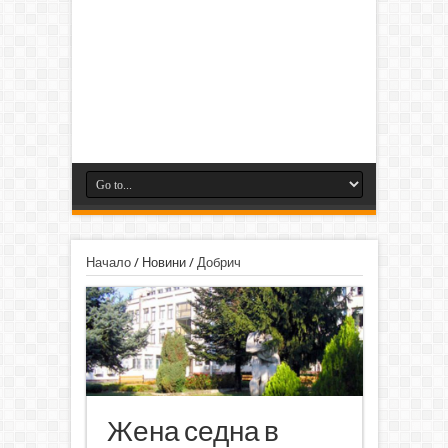
Начало
/
Новини
/
Добрич
Жена седна в