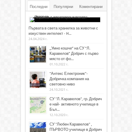
Последни
Популярни
Коментирани
Първата в света хранилка за животни с
изкуствен интелект - H...
24.04.2024 г.
„Умно кошче“ на СУ “Л.
Каравелов” Добрич с първо
място от фо...
01.10.2022 г.
"Антекс Електроник"-
Добричка компания на
световно ниво
24.10.2021 г.
СУ "Л. Каравелов", гр. Добрич
е най- активното училище в
Бъл...
12.10.2020 г.
СУ "Любен Каравелов" ,
ПЪРВОТО училище в Добрич