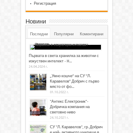
Регистрация
Новини
Последни
Популярни
Коментирани
Първата в света хранилка за животни с
изкуствен интелект - H...
24.04.2024 г.
„Умно кошче“ на СУ “Л.
Каравелов” Добрич с първо
място от фо...
01.10.2022 г.
"Антекс Електроник"-
Добричка компания на
световно ниво
24.10.2021 г.
СУ "Л. Каравелов", гр. Добрич
е най- активното училище в