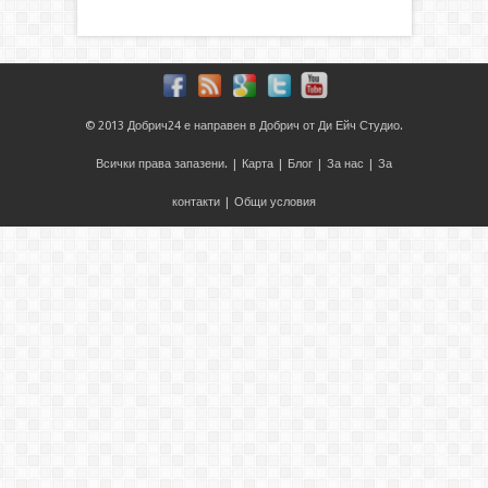
© 2013
Добрич24
е направен в
Добрич
от
Ди Ейч Студио
.
Всички права запазени. |
Карта
|
Блог
|
За нас
|
За
контакти
|
Общи условия