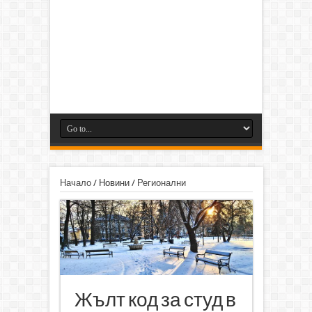
Начало
/
Новини
/
Регионални
Жълт код за студ в