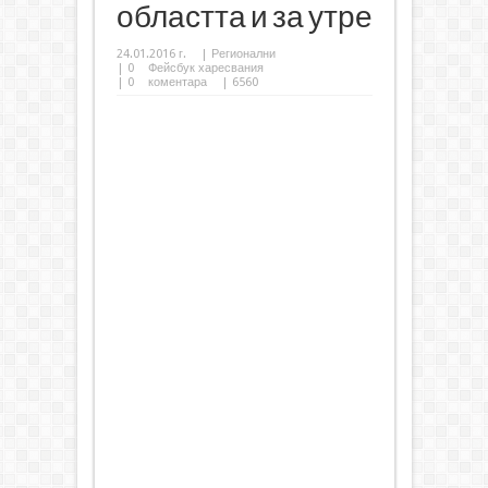
областта и за утре
24.01.2016 г.
|
Регионални
|
0
Фейсбук харесвания
|
0
коментара
| 6560