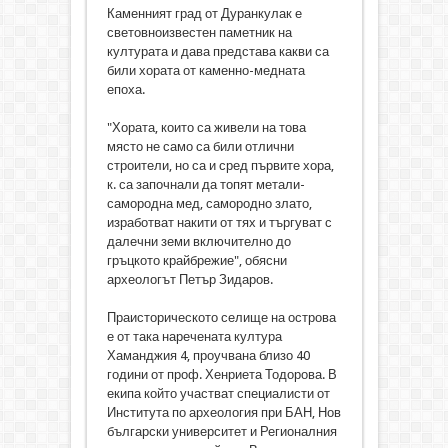
Каменният град от Дуранкулак е
световноизвестен паметник на
културата и дава представа какви са
били хората от каменно-медната
епоха.
"Хората, които са живели на това
място не само са били отлични
строители, но са и сред първите хора,
к. са започнали да топят метали-
самородна мед, самородно злато,
изработват накити от тях и търгуват с
далечни земи включително до
гръцкото крайбрежие", обясни
археологът Петър Зидаров.
Праисторическото селище на острова
е от така наречената култура
Хаманджия 4, проучвана близо 40
години от проф. Хенриета Тодорова. В
екипа който участват специалисти от
Института по археология при БАН, Нов
български университет и Регионалния