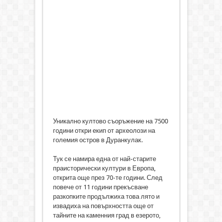
Уникално култово съоръжение на 7500
години откри екип от археолози на
големия остров в Дуранкулак.
Тук се намира една от най-старите
праисторически култури в Европа,
открита още през 70-те години. След
повече от 11 години прекъсване
разкопките продължиха това лято и
извадиха на повърхността още от
тайните на каменния град в езерото,