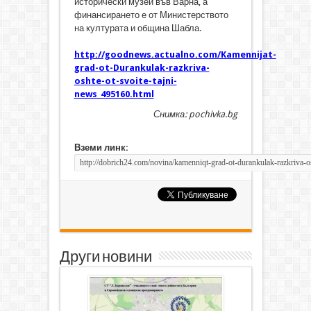
исторически музей във Варна, а
финансирането е от Министерството
на културата и община Шабла.
http://goodnews.actualno.com/Kamennijat-
grad-ot-Durankulak-razkriva-
oshte-ot-svoite-tajni-
news_495160.html
Снимка: pochivka.bg
Вземи линк:
Други новини