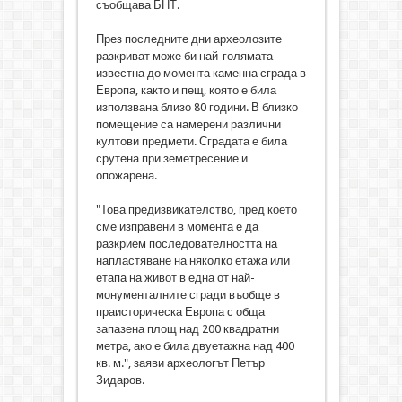
съобщава БНТ.
През последните дни археолозите
разкриват може би най-голямата
известна до момента каменна сграда в
Европа, както и пещ, която е била
използвана близо 80 години. В близко
помещение са намерени различни
култови предмети. Сградата е била
срутена при земетресение и
опожарена.
"Това предизвикателство, пред което
сме изправени в момента е да
разкрием последователността на
напластяване на няколко етажа или
етапа на живот в една от най-
монументалните сгради въобще в
праисторическа Европа с обща
запазена площ над 200 квадратни
метра, ако е била двуетажна над 400
кв. м.", заяви археологът Петър
Зидаров.