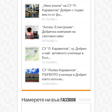
„Умно кошче“ на СУ “Л.
Каравелов” Добрич с първо
място от фо...
01.10.2022 г.
"Антекс Електроник"-
Добричка компания на
световно ниво
24.10.2021 г.
СУ "Л. Каравелов", гр. Добрич
е най- активното училище в
Бъл...
12.10.2020 г.
СУ "Любен Каравелов" ,
ПЪРВОТО училище в Добрич
което излъчв...
15.09.2020 г.
Намерете ни във Facebook