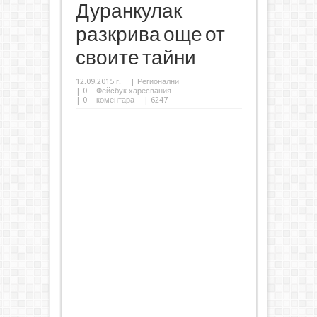
Дуранкулак
разкрива още от
своите тайни
12.09.2015 г.
|
Регионални
|
0
Фейсбук харесвания
|
0
коментара
| 6247