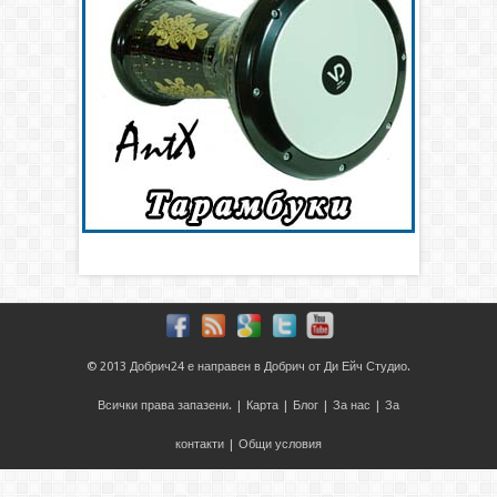
© 2013
Добрич24
е направен в
Добрич
от
Ди Ейч Студио
.
Всички права запазени. |
Карта
|
Блог
|
За нас
|
За
контакти
|
Общи условия