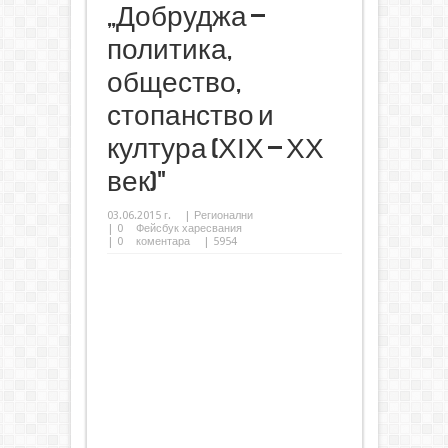
„Добруджа –
политика,
общество,
стопанство и
култура (ХІХ – ХХ
век)"
03.06.2015 г.
|
Регионални
|
0
Фейсбук харесвания
|
0
коментара
| 5954