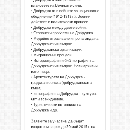
плановете на Великите сили.
• Добруджа във войните за национално
обединение (1912-1918 г.). Военни
действия и политически процеси.
• Добруджа между двете войни.
• Стопански проблеми на Добруджа.
• Медийно отразяване и пропаганда на
Добруджанския въпрос.
• Добруджански организации.
• Миграционни процеси.
• Историография и библиография на
Добруджанския въпрос. Нови архивни
източници.
• Архитектурата на Добруджа –
градска и селска (добруджанската
къща)
• Етнография на Добруджа – култура,
бит и всекидневие.
• Туристически потенциал на
Добруджа и др.
Заявките за участие, да бъдат
изпратени в срок до 30 май 2015 г. на