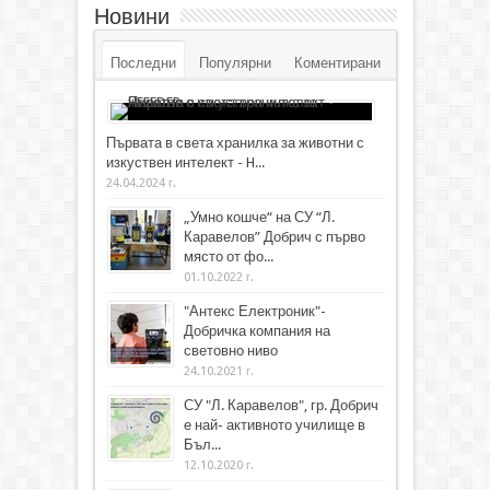
Новини
Последни
Популярни
Коментирани
Първата в света хранилка за животни с
изкуствен интелект - H...
24.04.2024 г.
„Умно кошче“ на СУ “Л.
Каравелов” Добрич с първо
място от фо...
01.10.2022 г.
"Антекс Електроник"-
Добричка компания на
световно ниво
24.10.2021 г.
СУ "Л. Каравелов", гр. Добрич
е най- активното училище в
Бъл...
12.10.2020 г.