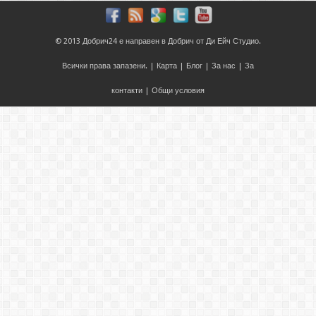
© 2013
Добрич24
е направен в
Добрич
от
Ди Ейч Студио
.
Всички права запазени. |
Карта
|
Блог
|
За нас
|
За
контакти
|
Общи условия