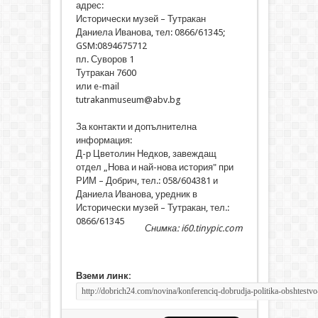
адрес:
Исторически музей – Тутракан
Даниела Иванова, тел: 0866/61345;
GSM:0894675712
пл. Суворов 1
Тутракан 7600
или e-mail
tutrakanmuseum@abv.bg
За контакти и допълнителна
информация:
Д-р Цветолин Недков, завеждащ
отдел „Нова и най-нова история" при
РИМ – Добрич, тел.: 058/604381 и
Даниела Иванова, уредник в
Исторически музей – Тутракан, тел.:
0866/61345
Снимка: i60.tinypic.com
Вземи линк: