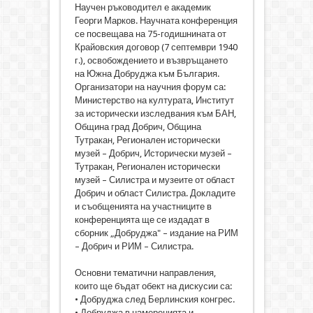
Научен ръководител е академик
Георги Марков. Научната конференция
се посвещава на 75-годишнината от
Крайовския договор (7 септември 1940
г.), освобождението и възвръщането
на Южна Добруджа към България.
Организатори на научния форум са:
Министерство на културата, Институт
за исторически изследвания към БАН,
Община град Добрич, Община
Тутракан, Регионален исторически
музей – Добрич, Исторически музей –
Тутракан, Регионален исторически
музей – Силистра и музеите от област
Добрич и област Силистра. Докладите
и съобщенията на участниците в
конференцията ще се издадат в
сборник „Добруджа" – издание на РИМ
– Добрич и РИМ – Силистра.
Основни тематични направления,
които ще бъдат обект на дискусии са:
• Добруджа след Берлинския конгрес.
• Добруджа в намеренията и