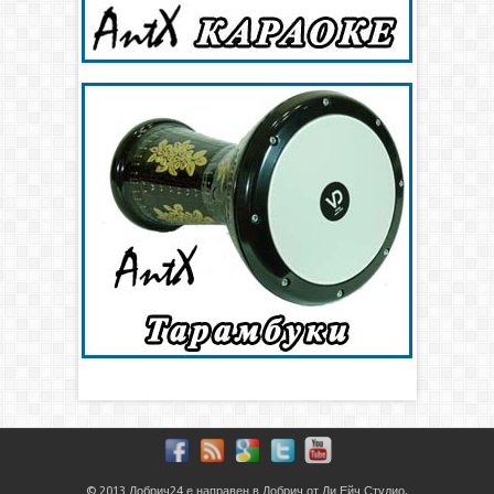
© 2013
Добрич24
е направен в
Добрич
от
Ди Ейч Студио
.