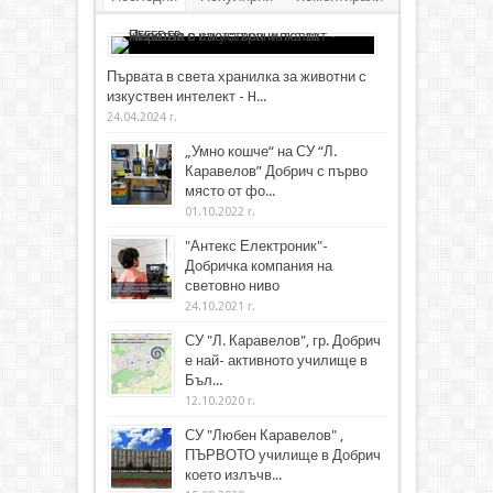
Първата в света хранилка за животни с
изкуствен интелект - H...
24.04.2024 г.
„Умно кошче“ на СУ “Л.
Каравелов” Добрич с първо
място от фо...
01.10.2022 г.
"Антекс Електроник"-
Добричка компания на
световно ниво
24.10.2021 г.
СУ "Л. Каравелов", гр. Добрич
е най- активното училище в
Бъл...
12.10.2020 г.
СУ "Любен Каравелов" ,
ПЪРВОТО училище в Добрич
което излъчв...