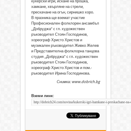
кукерски игри, искане на прошка,
хамкане, хвърляне на стрели,
прескачане на огън, сирнишко хоро.
В празника ще вземат участие
Професионален фолклорен ансамбъл
„Добруджа“ с гл. художествен
ръководител Стоян Господинов,
хореограф Христо Христов и
музикален ръководител Живко Желев
и Представителна фолклорна танцова
студия „Добруджа“ с гл. художествен
ръководител Стоян Господинов,
хореограф Христо Христов и пом.-
ръководител Ирина Господинова.
Снимка: www.dobrich.bg
Вземи линк: