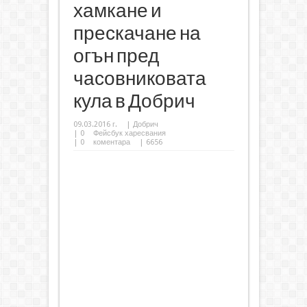
хамкане и
прескачане на
огън пред
часовниковата
кула в Добрич
09.03.2016 г.
|
Добрич
|
0
Фейсбук харесвания
|
0
коментара
| 6656