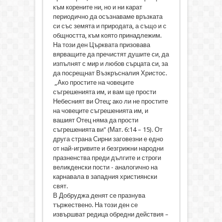
към корените ни, но и ни карат
периодично да осъзнаваме връзката
си със земята и природата, а също и с
общността, към която принадлежим.
На този ден Църквата призовава
вярващите да пречистят душите си, да
изпълнят с мир и любов сърцата си, за
да посрещнат Възкръсналия Христос.
„Ако простите на човеците
съгрешенията им, и вам ще прости
Небесният ви Отец; ако ли не простите
на човеците съгрешенията им, и
вашият Отец няма да прости
съгрешенията ви" (Мат. 6:14 – 15). От
друга страна Сирни заговезни е едно
от най-игривите и безгрижни народни
празненства преди дългите и строги
великденски пости - аналогично на
карнавала в западния християнски
свят.
В Добруджа денят се празнува
тържествено. На този ден се
извършват редица обредни действия –