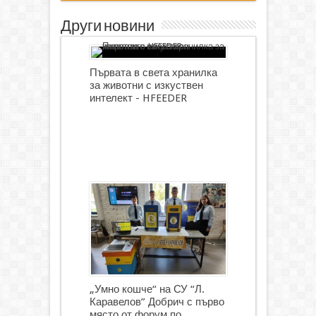
Други новини
Първата в света хранилка
за животни с изкуствен
интелект - HFEEDER
„Умно кошче“ на СУ “Л.
Каравелов” Добрич с първо
място от форум по