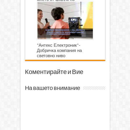
роботика
"Антекс Електроник"-
Добричка компания на
световно ниво
Коментирайте и Вие
На вашето внимание