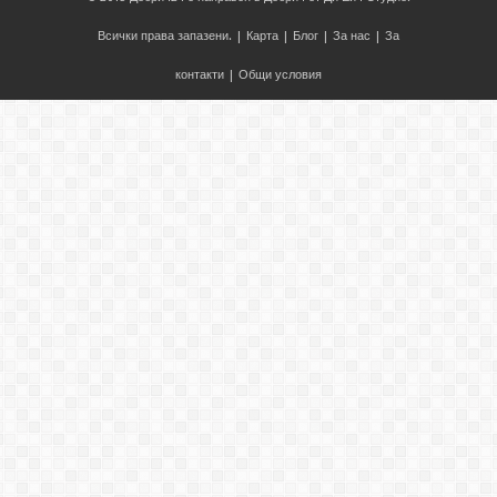
Всички права запазени. |
Карта
|
Блог
|
За нас
|
За
контакти
|
Общи условия