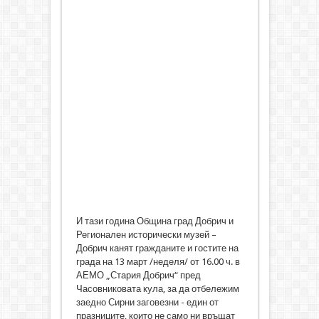
И тази година Община град Добрич и
Регионален исторически музей –
Добрич канят гражданите и гостите на
града на 13 март /неделя/ от 16.00 ч. в
АЕМО „Стария Добрич“ пред
Часовниковата кула, за да отбележим
заедно Сирни заговезни - един от
празниците, които не само ни връщат