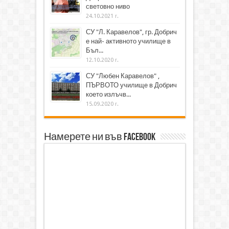
световно ниво
24.10.2021 г.
СУ "Л. Каравелов", гр. Добрич
е най- активното училище в
Бъл...
12.10.2020 г.
СУ "Любен Каравелов" ,
ПЪРВОТО училище в Добрич
което излъчв...
15.09.2020 г.
Намерете ни във Facebook