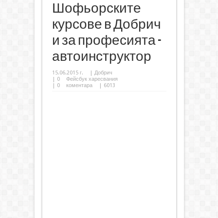
Шофьорските
курсове в Добрич
и за професията -
автоинструктор
15.06.2015 г.
|
Добрич
|
0
Фейсбук харесвания
|
0
коментара
| 6013