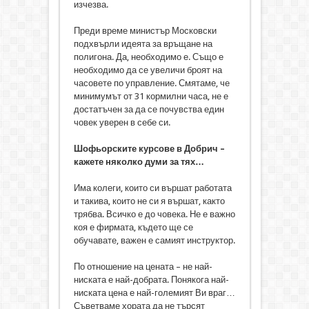
изчезва.
Преди време министър Московски
подхвърли идеята за връщане на
полигона. Да, необходимо е. Също е
необходимо да се увеличи броят на
часовете по управление. Смятаме, че
минимумът от 31 кормилни часа, не е
достатъчен за да се почувства един
човек уверен в себе си.
Шофьорските курсове в Добрич –
кажете няколко думи за тях…
Има колеги, които си вършат работата
и такива, които не си я вършат, както
трябва. Всичко е до човека. Не е важно
коя е фирмата, където ще се
обучавате, важен е самият инструктор.
По отношение на цената – не най-
ниската е най-добрата. Понякога най-
ниската цена е най-големият Ви враг…
Съветваме хората да не търсят