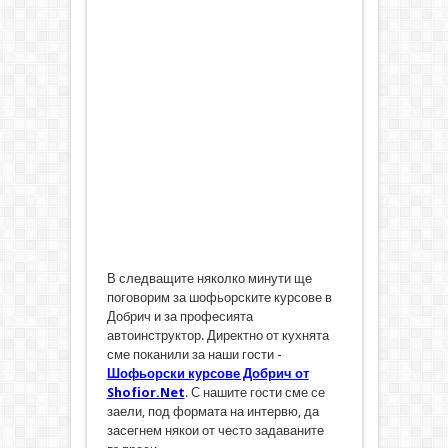
В следващите няколко минути ще
поговорим за шофьорските курсове в
Добрич и за професията
автоинструктор. Директно от кухнята
сме поканили за наши гости -
Шофьорски курсове Добрич от
Shofior.Net
. С нашите гости сме се
заели, под формата на интервю, да
засегнем някои от често задаваните