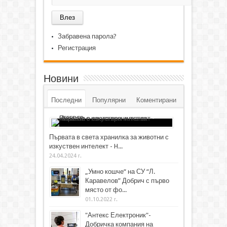
Забравена парола?
Регистрация
Новини
Последни
Популярни
Коментирани
Първата в света хранилка за животни с
изкуствен интелект - H...
24.04.2024 г.
„Умно кошче“ на СУ “Л.
Каравелов” Добрич с първо
място от фо...
01.10.2022 г.
"Антекс Електроник"-
Добричка компания на