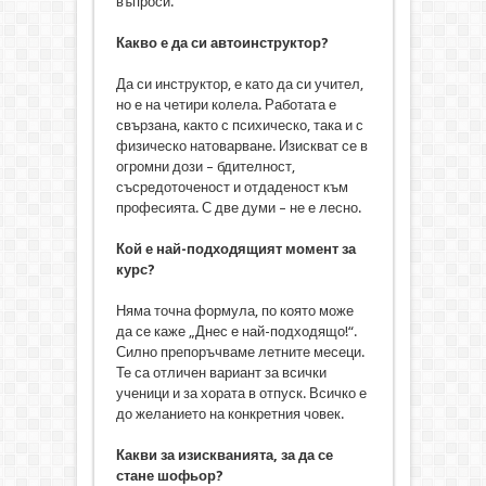
въпроси.
Какво е да си автоинструктор?
Да си инструктор, е като да си учител,
но е на четири колела. Работата е
свързана, както с психическо, така и с
физическо натоварване. Изискват се в
огромни дози – бдителност,
съсредоточеност и отдаденост към
професията. С две думи – не е лесно.
Кой е най-подходящият момент за
курс?
Няма точна формула, по която може
да се каже „Днес е най-подходящо!“.
Силно препоръчваме летните месеци.
Те са отличен вариант за всички
ученици и за хората в отпуск. Всичко е
до желанието на конкретния човек.
Какви за изискванията, за да се
стане шофьор?