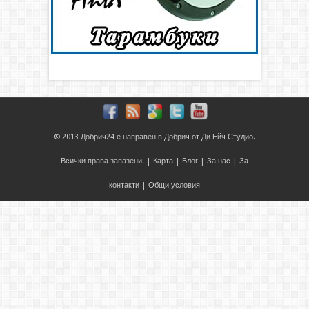
© 2013
Добрич24
е направен в
Добрич
от
Ди Ейч Студио
.
Всички права запазени. |
Карта
|
Блог
|
За нас
|
За
контакти
|
Общи условия