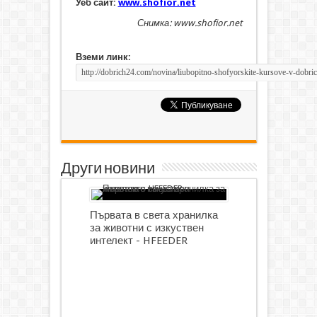
Уеб сайт:
www.shofior.net
Снимка: www.shofior.net
Вземи линк:
Други новини
Първата в света хранилка
за животни с изкуствен
интелект - HFEEDER