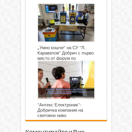
„Умно кошче“ на СУ “Л.
Каравелов” Добрич с първо
място от форум по
роботика
"Антекс Електроник"-
Добричка компания на
световно ниво