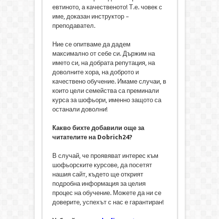
евтиното, а качественото! Т.е. човек с
име, доказан инструктор –
преподавател.
Ние се опитваме да дадем
максимално от себе си. Държим на
името си, на добрата репутация, на
доволните хора, на доброто и
качествено обучение. Имаме случаи, в
които цели семейства са преминали
курса за шофьори, именно защото са
останали доволни!
Какво бихте добавили още за
читателите на Dobrich24?
В случай, че проявяват интерес към
шофьорските курсове, да посетят
нашия сайт, където ще открият
подробна информация за целия
процес на обучение. Можете да ни се
доверите, успехът с нас е гарантиран!