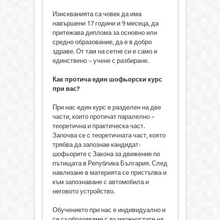
Изискванията са човек да има
навършени 17 години и 9 месеца, да
притежава диплома за основно или
средно образование, да е в добро
здраве. От там на сетне си е само и
единствено – учене с разбиране.
Как протича един шофьорски курс
при вас?
При нас един курс е разделен на две
части, които протичат паралелно –
теоретична и практическа част.
Започва се с теоретичната част, която
трябва да запознае кандидат-
шофьорите с Закона за движение по
пътищата в Република България. След
навлизане в материята се пристъпва и
към запознаване с автомобила и
неговото устройство.
Обучението при нас е индивидуално и
се съобразяваме с възможностите на