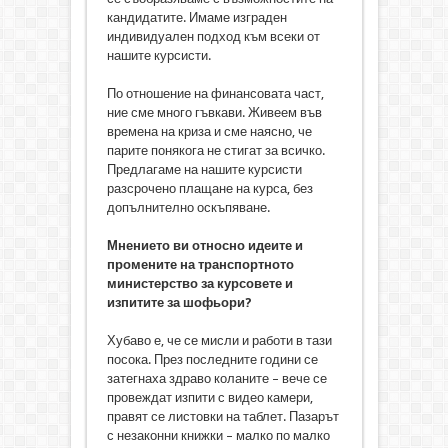
кандидатите. Имаме изграден
индивидуален подход към всеки от
нашите курсисти.
По отношение на финансовата част,
ние сме много гъвкави. Живеем във
времена на криза и сме наясно, че
парите понякога не стигат за всичко.
Предлагаме на нашите курсисти
разсрочено плащане на курса, без
допълнително оскъпяване.
Мнението ви относно идеите и
промените на транспортното
министерство за курсовете и
изпитите за шофьори?
Хубаво е, че се мисли и работи в тази
посока. През последните години се
затегнаха здраво коланите – вече се
провеждат изпити с видео камери,
правят се листовки на таблет. Пазарът
с незаконни книжки – малко по малко