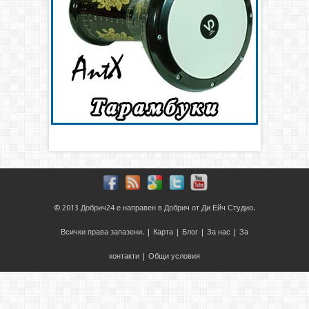
© 2013
Добрич24
е направен в
Добрич
от
Ди Ейч Студио
.
Всички права запазени. |
Карта
|
Блог
|
За нас
|
За
контакти
|
Общи условия