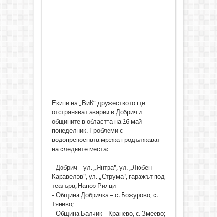
Екипи на „ВиК” дружеството ще
отстраняват аварии в Добрич и
общините в областта на 26 май –
понеделник. Проблеми с
водопреносната мрежа продължават
на следните места:
- Добрич – ул. „Янтра", ул. „Любен
Каравелов", ул. „Струма", гаражът под
театъра, Напор Рилци
- Община Добричка – с. Божурово, с.
Тянево;
- Община Балчик – Кранево, с. Змеево;