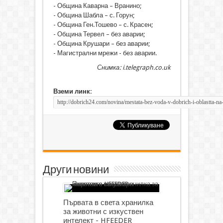
- Община Каварна – Вранино;
- Община Шабла – с. Горун;
- Община Ген.Тошево – с. Красен;
- Община Тервел – без аварии;
- Община Крушари – без аварии;
- Магистрални мрежи - без аварии.
Снимка: i.telegraph.co.uk
Вземи линк:
Други новини
Първата в света хранилка
за животни с изкуствен
интелект - HFEEDER