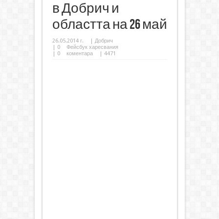
в Добрич и
областта на 26 май
26.05.2014 г.
|
Добрич
|
0
Фейсбук харесвания
|
0
коментара
| 4471