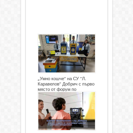
„Умно кошче“ на СУ “Л.
Каравелов” Добрич с първо
място от форум по
роботика