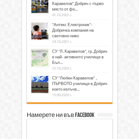
Каравелов” Добрич с първо
място от фо...
01.10.2022 г.
"Антекс Електроник"-
Добричка компания на
световно ниво
24.10.2021 г.
СУ "Л. Каравелов", гр. Добрич
е най- активното училище в
Бъл...
12.10.2020 г.
СУ "Любен Каравелов" ,
ПЪРВОТО училище в Добрич
което излъчв...
15.09.2020 г.
Намерете ни във Facebook