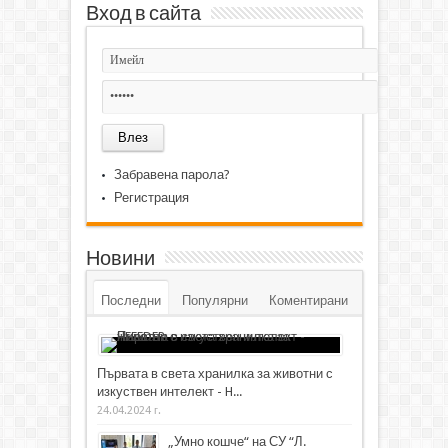
Вход в сайта
Забравена парола?
Регистрация
Новини
Последни
Популярни
Коментирани
Първата в света хранилка за животни с
изкуствен интелект - H...
24.04.2024 г.
„Умно кошче“ на СУ “Л.