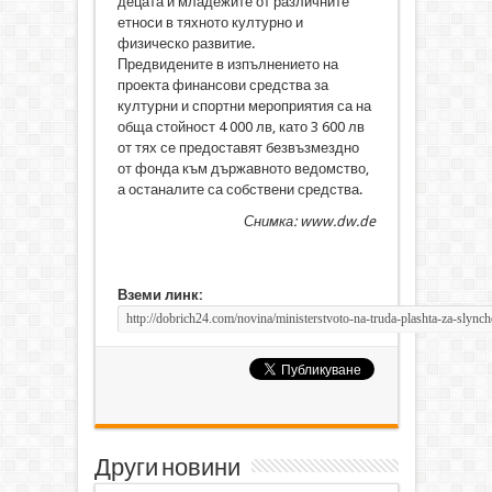
децата и младежите от различните
етноси в тяхното културно и
физическо развитие.
Предвидените в изпълнението на
проекта финансови средства за
културни и спортни мероприятия са на
обща стойност 4 000 лв, като 3 600 лв
от тях се предоставят безвъзмездно
от фонда към държавното ведомство,
а останалите са собствени средства.
Снимка: www.dw.de
Вземи линк:
Други новини