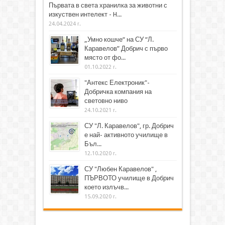
Първата в света хранилка за животни с
изкуствен интелект - H...
24.04.2024 г.
„Умно кошче“ на СУ “Л.
Каравелов” Добрич с първо
място от фо...
01.10.2022 г.
"Антекс Електроник"-
Добричка компания на
световно ниво
24.10.2021 г.
СУ "Л. Каравелов", гр. Добрич
е най- активното училище в
Бъл...
12.10.2020 г.
СУ "Любен Каравелов" ,
ПЪРВОТО училище в Добрич
което излъчв...
15.09.2020 г.