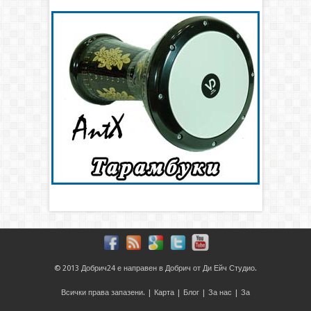
© 2013
Добрич24
е направен в
Добрич
от
Ди Ейч Студио
.
Всички права запазени. |
Карта
|
Блог
|
За нас
|
За