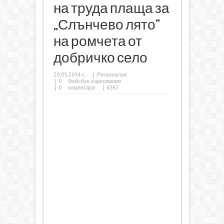
на труда плаща за
„Слънчево лято”
на ромчета от
добричко село
20.05.2014 г.
|
Регионални
|
0
Фейсбук харесвания
|
0
коментара
| 4367