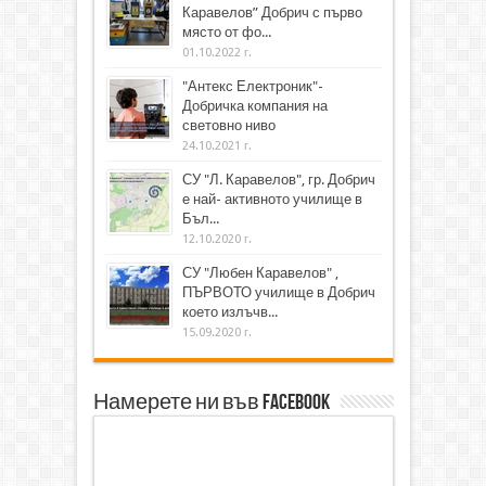
Каравелов” Добрич с първо
място от фо...
01.10.2022 г.
"Антекс Електроник"-
Добричка компания на
световно ниво
24.10.2021 г.
СУ "Л. Каравелов", гр. Добрич
е най- активното училище в
Бъл...
12.10.2020 г.
СУ "Любен Каравелов" ,
ПЪРВОТО училище в Добрич
което излъчв...
15.09.2020 г.
Намерете ни във Facebook