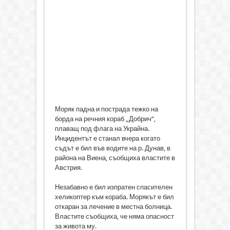
Моряк падна и пострада тежко на
борда на речния кораб „Добрич“,
плаващ под флага на Украйна.
Инцидентът е станал вчера когато
съдът е бил във водите на р. Дунав, в
района на Виена, съобщиха властите в
Австрия.
Незабавно е бил изпратен спасителен
хеликоптер към кораба. Морякът е бил
откаран за лечение в местна болница.
Властите съобщиха, че няма опасност
за живота му.