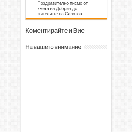
Поздравително писмо от
кмета на Добрич до
жителитге на Саратов
Коментирайте и Вие
На вашето внимание