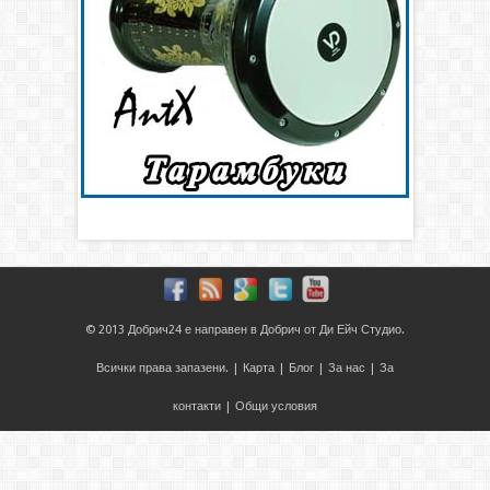
© 2013
Добрич24
е направен в
Добрич
от
Ди Ейч Студио
.
Всички права запазени. |
Карта
|
Блог
|
За нас
|
За
контакти
|
Общи условия