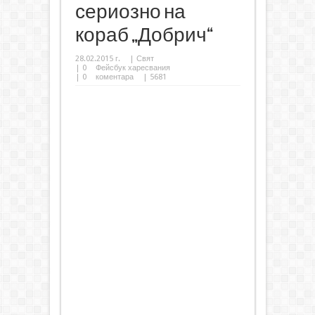
сериозно на
кораб „Добрич“
28.02.2015 г.
|
Свят
|
0
Фейсбук харесвания
|
0
коментара
| 5681