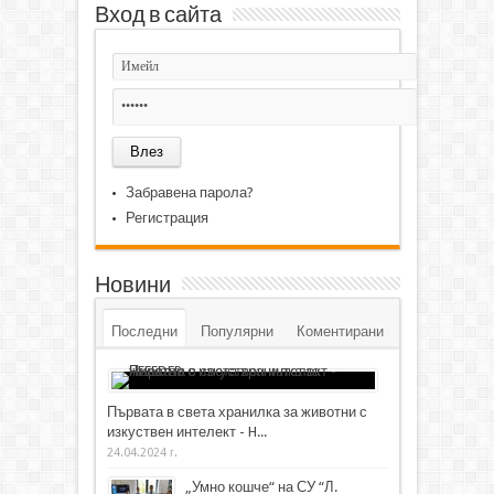
Вход в сайта
Забравена парола?
Регистрация
Новини
Последни
Популярни
Коментирани
Първата в света хранилка за животни с
изкуствен интелект - H...
24.04.2024 г.
„Умно кошче“ на СУ “Л.