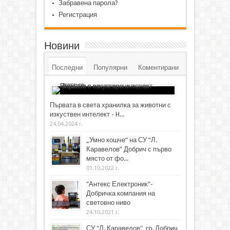
Забравена парола?
Регистрация
Новини
Последни
Популярни
Коментирани
Първата в света хранилка за животни с
изкуствен интелект - H...
24.04.2024 г.
„Умно кошче“ на СУ “Л.
Каравелов” Добрич с първо
място от фо...
01.10.2022 г.
"Антекс Електроник"-
Добричка компания на
световно ниво
24.10.2021 г.
СУ "Л. Каравелов", гр. Добрич