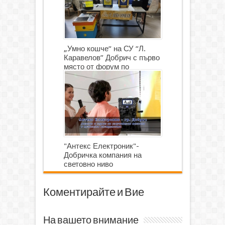
„Умно кошче“ на СУ “Л.
Каравелов” Добрич с първо
място от форум по
роботика
"Антекс Електроник"-
Добричка компания на
световно ниво
Коментирайте и Вие
На вашето внимание