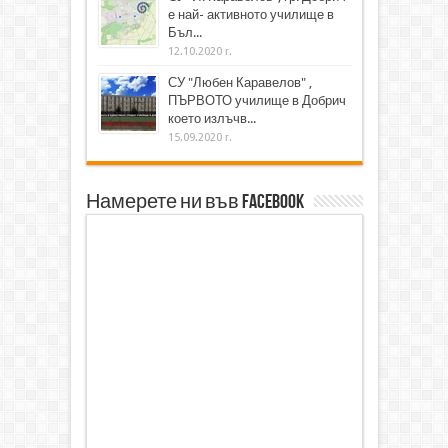
е най- активното училище в
Бъл...
12.10.2020 г.
СУ "Любен Каравелов" ,
ПЪРВОТО училище в Добрич
което излъчв...
15.09.2020 г.
Намерете ни във Facebook