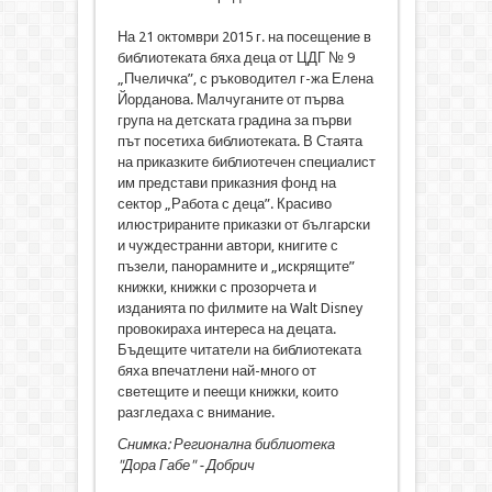
На 21 октомври 2015 г. на посещение в
библиотеката бяха деца от ЦДГ № 9
„Пчеличка”, с ръководител г-жа Елена
Йорданова. Малчуганите от първа
група на детската градина за първи
път посетиха библиотеката. В Стаята
на приказките библиотечен специалист
им представи приказния фонд на
сектор „Работа с деца”. Красиво
илюстрираните приказки от български
и чуждестранни автори, книгите с
пъзели, панорамните и „искрящите”
книжки, книжки с прозорчета и
изданията по филмите на Walt Disney
провокираха интереса на децата.
Бъдещите читатели на библиотеката
бяха впечатлени най-много от
светещите и пеещи книжки, които
разгледаха с внимание.
Снимка: Регионална библиотека
"Дора Габе" - Добрич