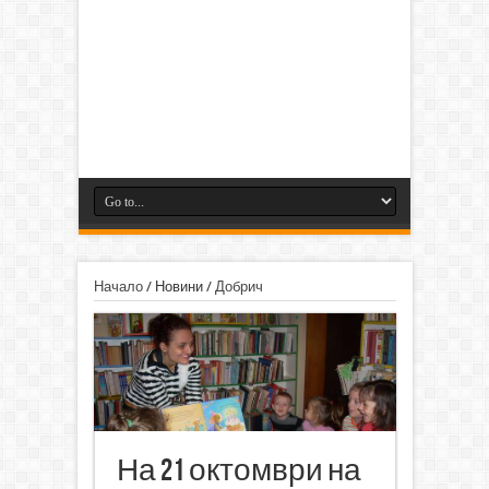
Начало
/
Новини
/
Добрич
На 21 октомври на