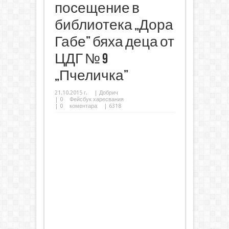
посещение в
библиотека „Дора
Габе” бяха деца от
ЦДГ № 9
„Пчеличка”
21.10.2015 г.
|
Добрич
|
0
Фейсбук харесвания
|
0
коментара
| 6318