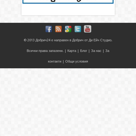
© 2013
Добрич24
е направен в
Добрич
от
Ди Ейч Студио
.
Всички права запазени. |
Карта
|
Блог
|
За нас
|
За
контакти
|
Общи условия