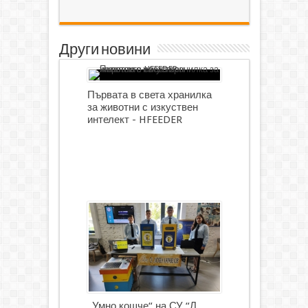
Други новини
Първата в света хранилка
за животни с изкуствен
интелект - HFEEDER
„Умно кошче“ на СУ “Л.