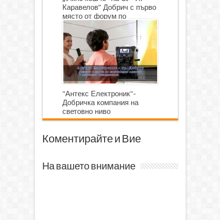
Каравелов” Добрич с първо
място от форум по
роботика
"Антекс Електроник"-
Добричка компания на
световно ниво
Коментирайте и Вие
На вашето внимание