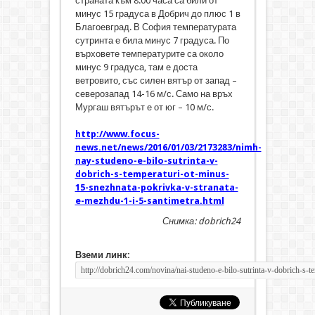
страната към 8.00 часа са били от
минус 15 градуса в Добрич до плюс 1 в
Благоевград. В София температурата
сутринта е била минус 7 градуса. По
върховете температурите са около
минус 9 градуса, там е доста
ветровито, със силен вятър от запад –
северозапад 14-16 м/с. Само на връх
Мургаш вятърът е от юг – 10 м/с.
http://www.focus-
news.net/news/2016/01/03/2173283/nimh-
nay-studeno-e-bilo-sutrinta-v-
dobrich-s-temperaturi-ot-minus-
15-snezhnata-pokrivka-v-stranata-
e-mezhdu-1-i-5-santimetra.html
Снимка: dobrich24
Вземи линк: