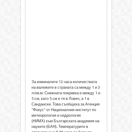
За изминалите 12 часа количествата
на валежите в страната са между 1 и 3
л/кв.м. Снежната покривка е между 1 и
5 см, като 5 см е тя в Ловеч, а 1 в
Сандански. Това съобщиха за Агенция
"Фокус" от Националния институт по
метеорология и хидрология
(НИМХ) към Българската академия на
науките (БАН). Температурите в