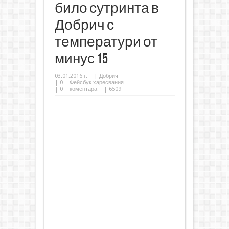
било сутринта в
Добрич с
температури от
минус 15
03.01.2016 г.
|
Добрич
|
0
Фейсбук харесвания
|
0
коментара
| 6509