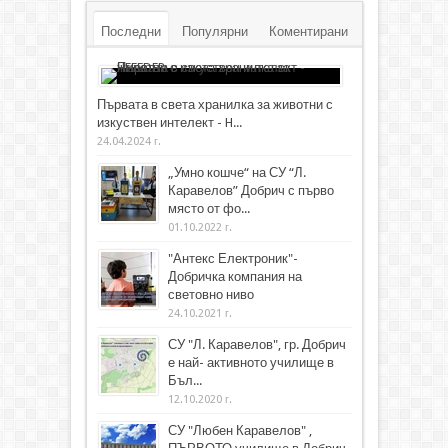
Последни
Популярни
Коментирани
Първата в света хранилка за животни с
изкуствен интелект - H...
24.04.2024 г.
„Умно кошче“ на СУ “Л.
Каравелов” Добрич с първо
място от фо...
01.10.2022 г.
"Антекс Електроник"-
Добричка компания на
световно ниво
24.10.2021 г.
СУ "Л. Каравелов", гр. Добрич
е най- активното училище в
Бъл...
12.10.2020 г.
СУ "Любен Каравелов" ,