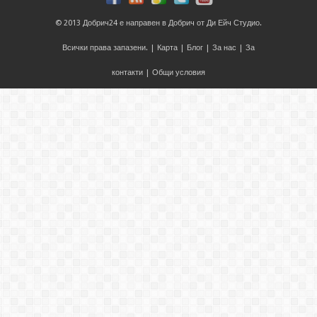
© 2013
Добрич24
е направен в
Добрич
от
Ди Ейч Студио
.
Всички права запазени. |
Карта
|
Блог
|
За нас
|
За
контакти
|
Общи условия