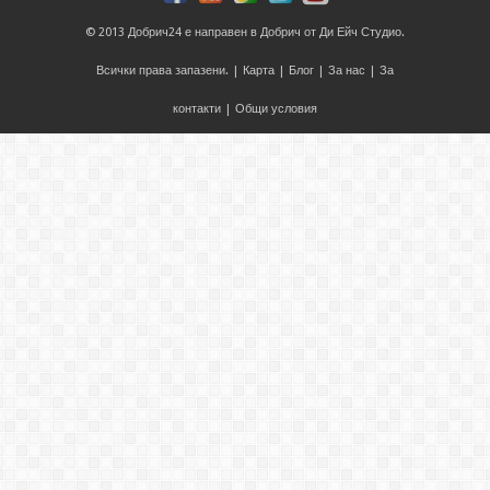
© 2013
Добрич24
е направен в
Добрич
от
Ди Ейч Студио
.
Всички права запазени. |
Карта
|
Блог
|
За нас
|
За
контакти
|
Общи условия