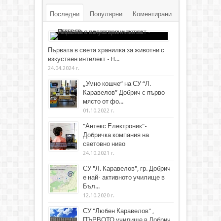
Последни
Популярни
Коментирани
Първата в света хранилка за животни с
изкуствен интелект - H...
24.04.2024 г.
„Умно кошче“ на СУ “Л.
Каравелов” Добрич с първо
място от фо...
01.10.2022 г.
"Антекс Електроник"-
Добричка компания на
световно ниво
24.10.2021 г.
СУ "Л. Каравелов", гр. Добрич
е най- активното училище в
Бъл...
12.10.2020 г.
СУ "Любен Каравелов" ,
ПЪРВОТО училище в Добрич