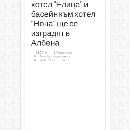
хотел "Елица" и
басейн към хотел
"Нона" ще се
изградят в
Албена
14.04.2016 г.
|
Регионални
|
0
Фейсбук харесвания
|
0
коментара
| 6717